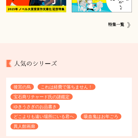
特集一覧
人気のシリーズ
後宮の烏
これは経費で落ちません！
宝石商リチャード氏の謎鑑定
ゆきうさぎのお品書き
どこよりも遠い場所にいる君へ
吸血鬼はお年ごろ
異人館画廊