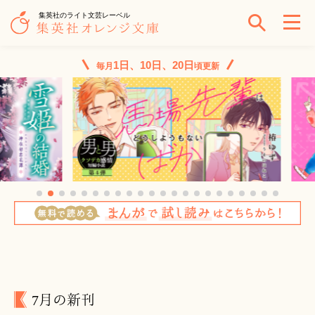
集英社のライト文芸レーベル
1日、10日、20日
毎月
頃更新
7月の新刊