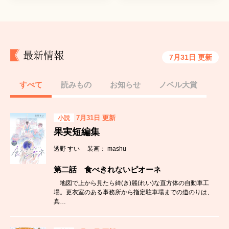
最新情報
7月31日 更新
すべて
読みもの
お知らせ
ノベル大賞
7月31日 更新
小説
果実短編集
透野 すい 装画： mashu
第二話 食べきれないピオーネ
地図で上から見たら綺(き)麗(れい)な直方体の自動車工
場。更衣室のある事務所から指定駐車場までの道のりは、
真…