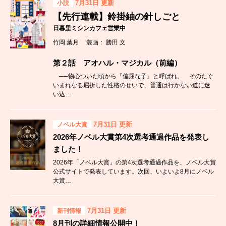
7月31日 更新
小説
【先行連載】鈴掛紬の針しごと
日暮里ミシンカフェ営業中
竹岡 葉月 装画： 勝田 文
第２話 アオハル・マジカル（前編）
──物心ついた頃から『偏屈な子』と呼ばれ。 そのたぐ
いまれなる屈折した性格のせいで、普通は行かない道に迷
い込…
7月31日 更新
ノベル大賞
2026年ノベル大賞第4次選考通過作品を発表し
ました！
2026年「ノベル大賞」の第4次選考通過作品を、ノベル大賞
公式サイトで発表しています。次回、いよいよ8月にノベル
大賞…
7月31日 更新
新刊情報
8月刊の詳細情報公開中！