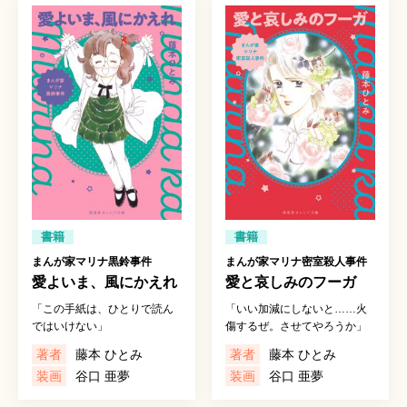
書籍
書籍
まんが家マリナ黒鈴事件
まんが家マリナ密室殺人事件
愛よいま、風にかえれ
愛と哀しみのフーガ
「この手紙は、ひとりで読ん
「いい加減にしないと……火
ではいけない」
傷するぜ。させてやろうか」
著者
藤本 ひとみ
著者
藤本 ひとみ
装画
谷口 亜夢
装画
谷口 亜夢