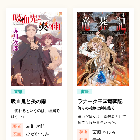
書籍
書籍
吸血鬼と炎の雨
ラナーク王国竜葬記
偽りの花嫁は剣を抱く
「惚れるというのは、理屈で
はない」
嫁いだ皇女は、暗殺者として
育てられた青年だった。
著者
赤川 次郎
著者
栗原 ちひろ
装画
ひだか なみ
装画
夢子