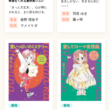
希望をくれる夏野菜ジュレ
走るしかない、生きるために
――
！
「きっと大丈夫」。心が満た
されると、また前を向ける。
著者
羽良 ゆき
装画
藤ヶ咲
著者
柴野 理奈子
装画
マメイケダ
書籍
書籍