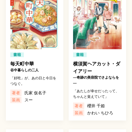
書籍
書籍
毎天町中華
横須賀ヘアカット・ダ
谷中暮らしの二人
イアリー
―奇跡の美容院でさよならを
「好吃」が、あの日と今日を
―
つなぐ。
「あたしが幸せだったって、
著者
氏家 仮名子
ちゃんと覚えていて」
装画
スー
著者
櫻井 千姫
装画
かわい ちひろ