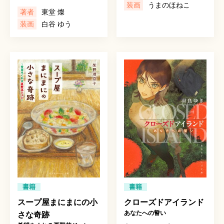
装画
うまのほねこ
著者
東堂 燦
装画
白谷 ゆう
書籍
書籍
スープ屋まにまにの小
クローズドアイランド
あなたへの誓い
さな奇跡