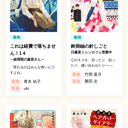
書籍
書籍
これは経費で落ちませ
鈴掛紬の針しごと
日暮里ミシンカフェ営業中
ん！1４
～経理部の森若さん～
心のキズを、切ったり、貼っ
たり、縫い合わせたり
――
。
「変わるのはみんな怖いんで
すよね」
著者
竹岡 葉月
装画
勝田 文
著者
青木 祐子
装画
uki