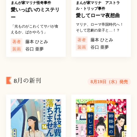
まんが家マリナ怪奇事件
まんが家マリナ アストラ
ル・トリップ事件
愛いっぱいのミステリ
愛してローマ夜想曲
ー
マリナ、ローマ帝国時代へ！
「光ものがこわくてサバが食
そして悲劇の皇子と…！？
えるか、ばかやろう」
著者
藤本 ひとみ
著者
藤本 ひとみ
装画
谷口 亜夢
装画
谷口 亜夢
8月の新刊
8月19日（水）発売