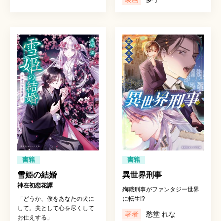
書籍
書籍
雪姫の結婚
異世界刑事
神在初恋花譚
殉職刑事がファンタジー世界
「どうか、僕をあなたの犬に
に転生!?
して。夫として心を尽くして
著者
愁堂 れな
お仕えする」