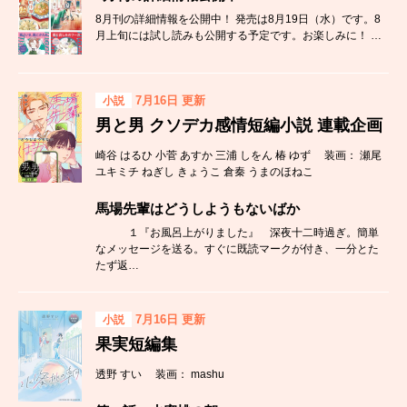
8月刊の詳細情報を公開中！ 発売は8月19日（水）です。8
月上旬には試し読みも公開する予定です。お楽しみに！ …
7月16日 更新
小説
男と男 クソデカ感情短編小説 連載企画
崎谷 はるひ 小菅 あすか 三浦 しをん 椿 ゆず 装画： 瀬尾
ユキミチ ねぎし きょうこ 倉秦 うまのほねこ
馬場先輩はどうしようもないばか
１『お風呂上がりました』 深夜十二時過ぎ。簡単
なメッセージを送る。すぐに既読マークが付き、一分とた
たず返…
7月16日 更新
小説
果実短編集
透野 すい 装画： mashu