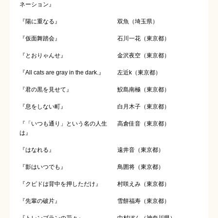
ネーション』
『陽に重なる』
双魚（埼玉県）
『仮面舞踏会』
石川一花（東京都）
『とおりゃんせ』
金沢夜空（東京都）
『All cats are gray in the dark.』
左近k（東京都）
『君の黒を見せて』
鮫島南極（東京都）
『息をしない町』
白月木子（東京都）
『「いつも通り」という名の人生
高倉佳音（東京都）
は』
『はなれる』
遠井音（東京都）
『影はいつでも』
鳥囲将（東京都）
『クピドは背中を押しただけ』
村咲えみ（東京都）
『先輩の破片』
雪餅福寿（東京都）