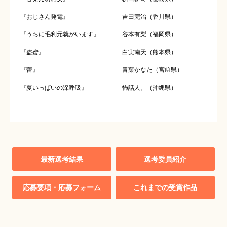
『おじさん発電』
吉田完治（香川県）
『うちに毛利元就がいます』
谷本有梨（福岡県）
『盗蜜』
白実南天（熊本県）
『蕾』
青葉かなた（宮﨑県）
『夏いっぱいの深呼吸』
怖話人。（沖縄県）
最新選考結果
選考委員紹介
応募要項・応募フォーム
これまでの受賞作品