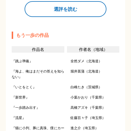
選評を読む
もう一歩の作品
作品名
作者名（地域）
『跳ぶ準備』
全然ダメ（北海道）
『海よ、俺はまだその答えを知ら
堀井菖蒲（北海道）
ない』
『いとをとく』
白峰たき（茨城県）
『新世界』
小葉かおり（千葉県）
『一歩踏み出す』
高橋アズキ（千葉県）
『流星』
佐藤百々子（埼玉県）
『猫に小判、豚に真珠、僕にカー
進之介（埼玉県）