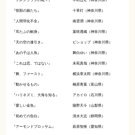
『トレンブランの花々』
中村ぼん（神奈川県）
『怪獣の娘たち』
十草灯（神奈川県）
『人間羽化不全』
南雲潤（神奈川県）
『耳たぶの献身』
葉咲透織（神奈川県）
『天の空の逢引き』
ビショップ（神奈川県）
『あの子は人魚』
舞白ゆい（神奈川県）
『これは恋、ではない』
未苑真哉（神奈川県）
『舞、ファースト』
横浜章太郎（神奈川県）
『動かせるもの』
楠原青葉（富山県）
『ハリネズミ、大海を知る』
アカイロ（石川県）
『愛しい金魚』
陽野天斗（山梨県）
『初めての告白』
清水大志（静岡県）
『アーモンドブロッサム』
萩原智推（愛知県）