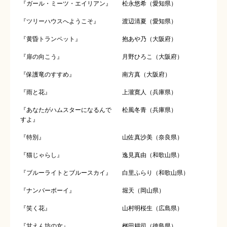
『ガール・ミーツ・エイリアン』
松永悠希（愛知県）
『ツリーハウスへようこそ』
渡辺清夏（愛知県）
『黄昏トランペット』
抱あや乃（大阪府）
『扉の向こう』
月野ひろこ（大阪府）
『保護竜のすすめ』
南方真（大阪府）
『雨と花』
上瀧寛人（兵庫県）
『あなたがハムスターになるんで
松風冬青（兵庫県）
すよ』
『特別』
山佐真沙美（奈良県）
『猫じゃらし』
逸見真由（和歌山県）
『ブルーライトとブルースカイ』
白里ふらり（和歌山県）
『ナンバーボーイ』
堀天（岡山県）
『笑く花』
山村明桜生（広島県）
『甘えん坊の女』
桝田耕司（徳島県）