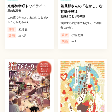
京都御幸町トワイライト
若旦那さんの「をかし」な
星の試着室
甘味手帖 2
北鎌倉ことりや茶話
この店できっと、わたしにもでき
ることがあるから。
選択するのは誰でもない、この自
分なのだ。
著者
相川 真
著者
小湊 悠貴
装画
みっ君
装画
moko