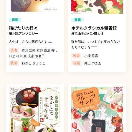
書籍
書籍
猫びたりの日々
ホテルクラシカル猫番館
猫小説アンソロジー
横浜山手のパン職人 8
人生は、さらに悲喜もふもふ。
猫番館は、いつまでも変わらない
おもてなしをーー。
著者
赤川 次郎 椹野 道流 櫻 い
著者
小湊 悠貴
いよ 相川 真 氏家 仮名子
装画
装画
ねぎし きょうこ
井上 のきあ