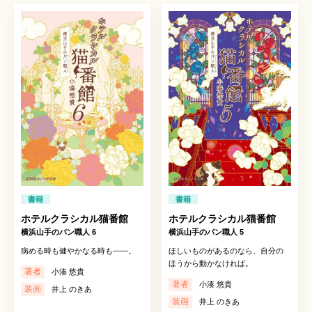
書籍
書籍
ホテルクラシカル猫番館
ホテルクラシカル猫番館
横浜山手のパン職人 6
横浜山手のパン職人 5
病める時も健やかなる時も——。
ほしいものがあるのなら、自分の
ほうから動かなければ。
著者
小湊 悠貴
著者
小湊 悠貴
装画
井上 のきあ
装画
井上 のきあ