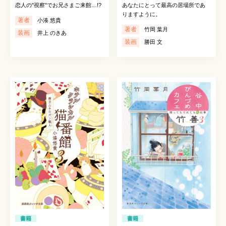
恋人の"視察"でお兄さまご来館…!?
あなたにとって最高の居場所であ
りますように。
著者
小湊 悠貴
著者
竹岡 葉月
装画
井上 のきあ
装画
勝田 文
書籍
書籍