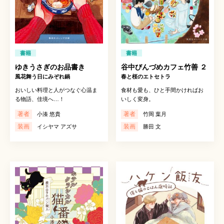
書籍
書籍
ゆきうさぎのお品書き
谷中びんづめカフェ竹善 ２
風花舞う日にみぞれ鍋
春と桜のエトセトラ
おいしい料理と人がつなぐ心温ま
食材も愛も、ひと手間かければお
る物語、佳境へ…！
いしく変身。
著者
著者
小湊 悠貴
竹岡 葉月
装画
装画
イシヤマ アズサ
勝田 文