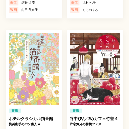
著者
著者
椹野 道流
辻村 七子
装画
装画
内田 美奈子
くろのくろ
書籍
書籍
ホテルクラシカル猫番館
谷中びんづめカフェ竹善 4
横浜山手のパン職人 4
片恋気分の林檎フェス