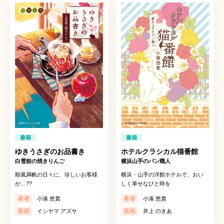
書籍
書籍
ゆきうさぎのお品書き
ホテルクラシカル猫番館
白雪姫の焼きりんご
横浜山手のパン職人
順風満帆の日々に、珍しいお客様
横浜・山手の洋館ホテルで、おい
が…??
しく幸せなひと時を
著者
著者
小湊 悠貴
小湊 悠貴
装画
装画
イシヤマ アズサ
井上 のきあ