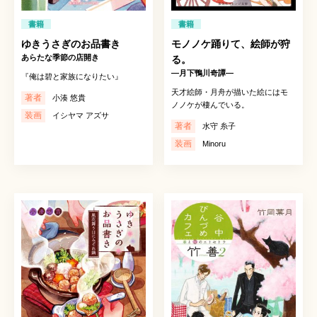
書籍
書籍
ゆきうさぎのお品書き
モノノケ踊りて、絵師が狩
あらたな季節の店開き
る。
―月下鴨川奇譚―
『俺は碧と家族になりたい』
天才絵師・月舟が描いた絵にはモ
著者
小湊 悠貴
ノノケが棲んでいる。
装画
イシヤマ アズサ
著者
水守 糸子
装画
Minoru