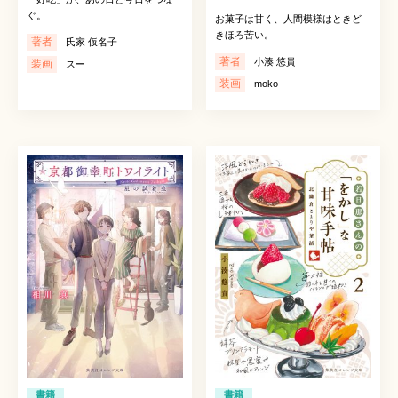
ぐ。
お菓子は甘く、人間模様はときど
きほろ苦い。
著者
氏家 仮名子
著者
小湊 悠貴
装画
スー
装画
moko
書籍
書籍