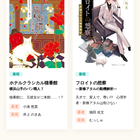
書籍
書籍
ホテルクラシカル猫番館
フロイトの想察
横浜山手のパン職人 7
―新條アタルの動機解析―
猫番館に、元彼女がご来館……！?
天才で、変人で、尊い!? 心理学
者・新條アタルは欺けない
著者
小湊 悠貴
著者
猫田 佐文
装画
井上 のきあ
装画
むっしゅ