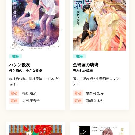
書籍
書籍
ハケン飯友
金襴国の璃璃
僕と猫の、小さな食卓
奪われた姫王
旅は猫づれ。世は美味しいものだ
落ちこぼれ姫の中華幻想ロマン
らけ！
ス！
著者
著者
椹野 道流
後白河 安寿
装画
装画
内田 美奈子
真崎 はるか