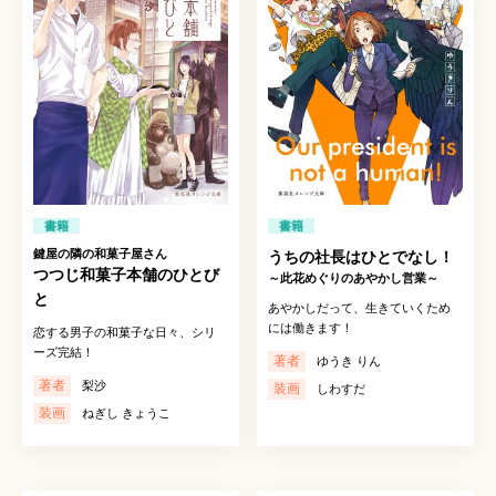
書籍
書籍
鍵屋の隣の和菓子屋さん
うちの社長はひとでなし！
つつじ和菓子本舗のひとび
～此花めぐりのあやかし営業～
と
あやかしだって、生きていくため
には働きます！
恋する男子の和菓子な日々、シリ
ーズ完結！
著者
ゆうき りん
著者
梨沙
装画
しわすだ
装画
ねぎし きょうこ