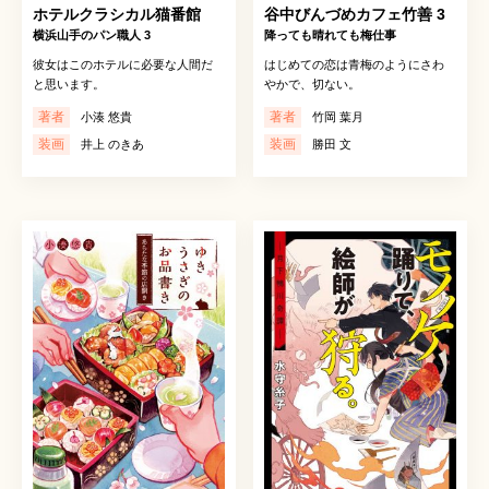
ホテルクラシカル猫番館
谷中びんづめカフェ竹善 3
横浜山手のパン職人 3
降っても晴れても梅仕事
彼女はこのホテルに必要な人間だ
はじめての恋は青梅のようにさわ
と思います。
やかで、切ない。
著者
著者
小湊 悠貴
竹岡 葉月
装画
装画
井上 のきあ
勝田 文