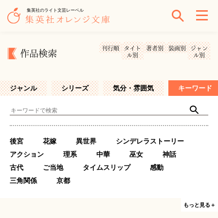
集英社のライト文芸レーベル
刊行順
タイト
著者別
装画別
ジャン
作品検索
ル別
ル別
ジャンル
シリーズ
気分・雰囲気
キーワード
後宮
花嫁
異世界
シンデレラストーリー
アクション
理系
中華
巫女
神話
古代
ご当地
タイムスリップ
感動
三角関係
京都
もっと見る＋