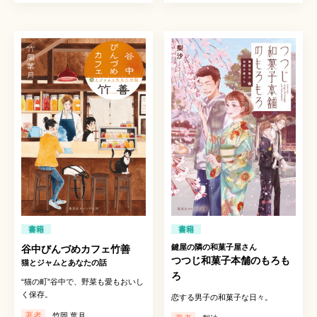
書籍
書籍
鍵屋の隣の和菓子屋さん
谷中びんづめカフェ竹善
つつじ和菓子本舗のもろも
猫とジャムとあなたの話
ろ
“猫の町”谷中で、野菜も愛もおいし
く保存。
恋する男子の和菓子な日々。
著者
竹岡 葉月