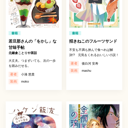
書籍
書籍
若旦那さんの「をかし」な
招きねこのフルーツサンド
甘味手帖
不安も不満も挟んで食べれば解
北鎌倉ことりや茶話
決!? 元気をくれるおいしい小説！
大丈夫。つまずいても、次の一歩
著者
後白河 安寿
を踏みだせる。
装画
mashu
著者
小湊 悠貴
装画
moko