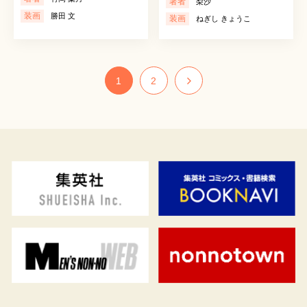
著者
梨沙
装画
勝田 文
装画
ねぎし きょうこ
1
2