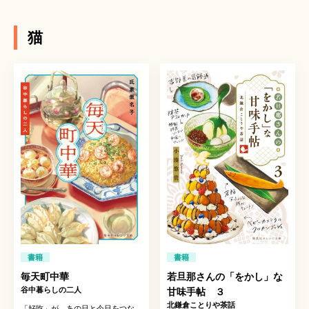
猫
書籍
書籍
毎天町中華
若旦那さんの「をかし」な
谷中暮らしの二人
甘味手帖 ３
北鎌倉ことりや茶話
「好吃」が、あの日と今日をつな