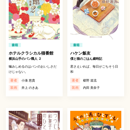
書籍
書籍
ホテルクラシカル猫番館
ハケン飯友
横浜山手のパン職人 ２
僕と猫のごはん歳時記
噛みしめるのはパンのおいしさだ
君さえいれば、毎日がごちそう日
けじゃない。
和
著者
著者
小湊 悠貴
椹野 道流
装画
装画
井上 のきあ
内田 美奈子