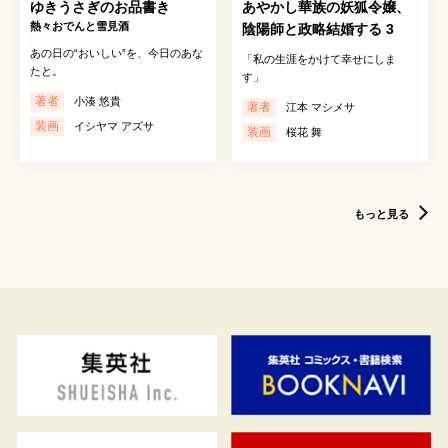
ゆきうさぎのお品書き
あやかし華族の妖狐令嬢、
熱々おでんと雪見酒
陰陽師と政略結婚する 3
あの日の“おいしい”を、今日のあな
「私の生涯をかけて幸せにしま
たと。
す」
著者
小湊 悠貴
著者
江本 マシメサ
装画
イシヤマ アズサ
装画
桜花 舞
もっと見る