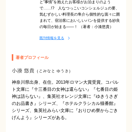
と“事情”を抱えたお客様がお泊まりのよう
で……!? 人なつっこいコンシェルジュの要、
気むずかしい料理長の隼介ら個性的な面々に囲
まれて、宿泊客においしいパンを提供する紗良
の毎日が始まる――！ （著者：小湊悠貴）
既刊情報を見る
著者プロフィール
小湊 悠貴
（こみなと ゆうき）
神奈川県出身、在住。2013年ロマン大賞受賞。コバル
ト文庫に『十三番目の女神は還らない』『七番目の姫
神は語らない』、集英社オレンジ文庫に『ゆきうさぎ
のお品書き』シリーズ、『ホテルクラシカル猫番館』
シリーズ、集英社みらい文庫に『おりひめ寮からごき
げんよう』シリーズがある。