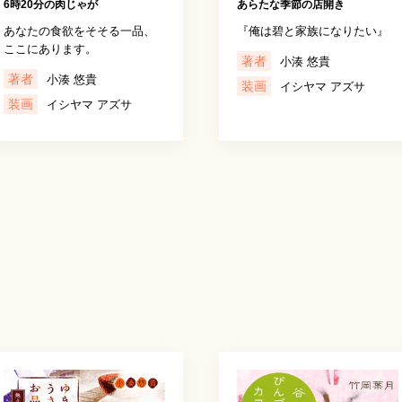
6時20分の肉じゃが
あらたな季節の店開き
あなたの食欲をそそる一品、
『俺は碧と家族になりたい』
ここにあります。
著者
小湊 悠貴
著者
小湊 悠貴
装画
イシヤマ アズサ
装画
イシヤマ アズサ