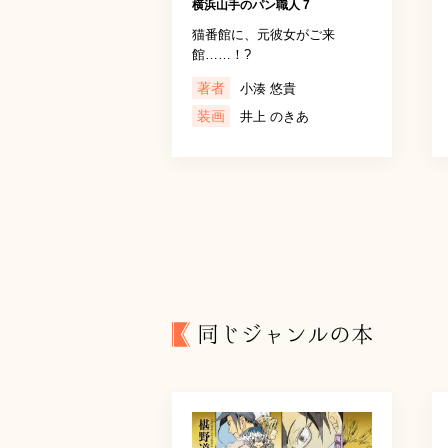
横浜山手のパン職人 7
猫番館に、元彼女がご来
館……！?
著者
小湊 悠貴
装画
井上 のきあ
同じジャンルの本