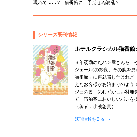
現れて……!? 猫番館に、予期せぬ波乱？
シリーズ既刊情報
ホテルクラシカル猫番館
３年弱勤めたパン屋さんを、
ジェール)の紗良。その腕を
猫番館」に再就職したけれど、
えたお客様がお泊まりのようで
ジュの要、気むずかしい料理
て、宿泊客においしいパンを
（著者：小湊悠貴）
既刊情報を見る