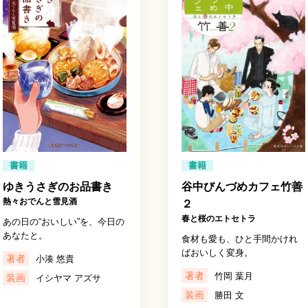
書籍
書籍
ゆきうさぎのお品書き
谷中びんづめカフェ竹善
熱々おでんと雪見酒
２
春と桜のエトセトラ
あの日の“おいしい”を、今日の
あなたと。
食材も愛も、ひと手間かけれ
ばおいしく変身。
著者
小湊 悠貴
著者
竹岡 葉月
装画
イシヤマ アズサ
装画
勝田 文