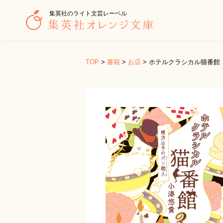
集英社のライト文芸レーベル
TOP
>
書籍
>
お店
>
ホテルクラシカル猫番館