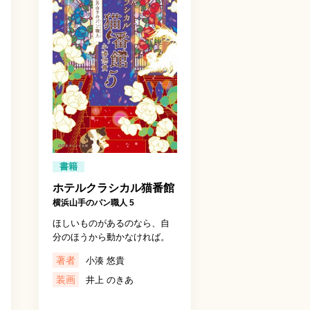
書籍
ホテルクラシカル猫番館
横浜山手のパン職人 5
ほしいものがあるのなら、自
分のほうから動かなければ。
著者
小湊 悠貴
装画
井上 のきあ