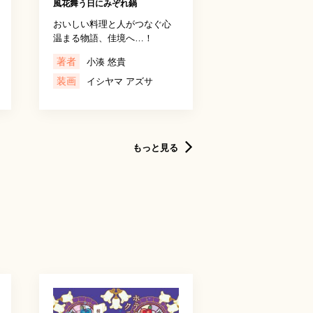
風花舞う日にみぞれ鍋
おいしい料理と人がつなぐ心
温まる物語、佳境へ…！
著者
小湊 悠貴
装画
イシヤマ アズサ
もっと見る