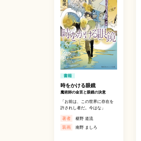
書籍
時をかける眼鏡
魔術師の金言と眼鏡の決意
「お前は、この世界に存在を
許されし者だ。今はな」
著者
椹野 道流
装画
南野 ましろ