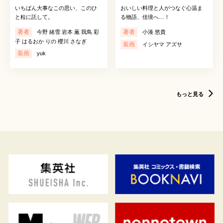
いちばん大事なこの思い、このひ
おいしい料理と人がつなぐ心温ま
と粒に託して。
る物語、佳境へ…！
著者
著者
今野 緒雪 岩本 薫 我鳥 彩
小湊 悠貴
子 はるおか りの 櫻川 さなぎ
装画
イシヤマ アズサ
装画
yuk
もっと見る