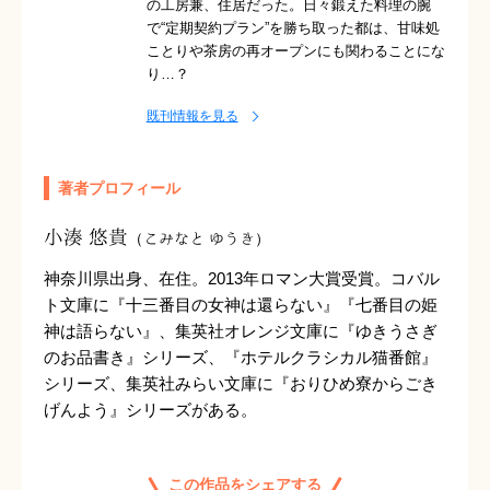
の工房兼、住居だった。日々鍛えた料理の腕
で“定期契約プラン”を勝ち取った都は、甘味処
ことりや茶房の再オープンにも関わることにな
り…？
既刊情報を見る
著者プロフィール
小湊 悠貴
（こみなと ゆうき）
神奈川県出身、在住。2013年ロマン大賞受賞。コバル
ト文庫に『十三番目の女神は還らない』『七番目の姫
神は語らない』、集英社オレンジ文庫に『ゆきうさぎ
のお品書き』シリーズ、『ホテルクラシカル猫番館』
シリーズ、集英社みらい文庫に『おりひめ寮からごき
げんよう』シリーズがある。
この作品をシェアする