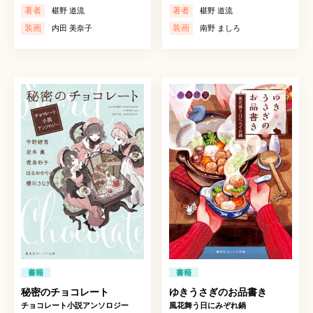
著者
著者
椹野 道流
椹野 道流
装画
装画
内田 美奈子
南野 ましろ
書籍
書籍
秘密のチョコレート
ゆきうさぎのお品書き
チョコレート小説アンソロジー
風花舞う日にみぞれ鍋