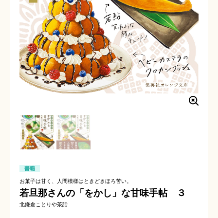
書籍
お菓子は甘く、人間模様はときどきほろ苦い。
若旦那さんの「をかし」な甘味手帖 ３
北鎌倉ことりや茶話