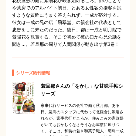
花桃屋敷の庭に紫陽花が咲き始めるころ。都のことり
や茶房でのアルバイト初日、とある女性客の接客を試
すような質問にうまく答えられず、一成が応対する。
彼女は一成の兄の店「飛翠堂」の親会社の代表として
忠告をしに来たのだった。後日、都は一成と明月院で
紫陽花を観賞する。そこで初めて彼の口から兄の話を
聞き…。若旦那の周りで人間関係が動き出す第3巻！
シリーズ既刊情報
若旦那さんの「をかし」な甘味手帖シ
リーズ
家事代行サービスの会社で働く秋月都。ある
日、急病のスタッフに代わって北鎌倉に派遣さ
れるが、家事代行どころか、住みこみの家政婦
がいてもおかしくなさそうなお屋敷に辿りつ
く。そこは、和装の若き和菓子職人・羽鳥一成