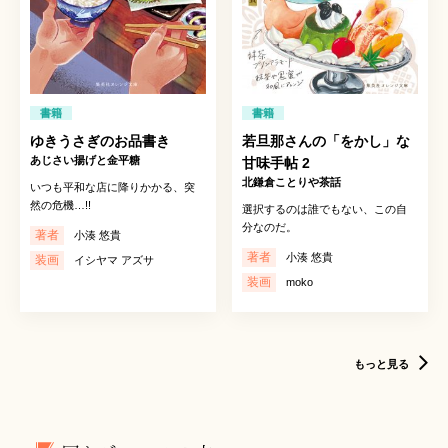
書籍
書籍
ゆきうさぎのお品書き
若旦那さんの「をかし」な
あじさい揚げと金平糖
甘味手帖 2
北鎌倉ことりや茶話
いつも平和な店に降りかかる、突
然の危機…!!
選択するのは誰でもない、この自
分なのだ。
著者
小湊 悠貴
著者
小湊 悠貴
装画
イシヤマ アズサ
装画
moko
もっと見る