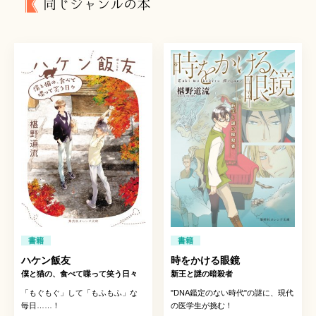
同じジャンルの本
書籍
書籍
ハケン飯友
時をかける眼鏡
僕と猫の、食べて喋って笑う日々
新王と謎の暗殺者
「もぐもぐ」して「もふもふ」な
"DNA鑑定のない時代"の謎に、現代
毎日……！
の医学生が挑む！