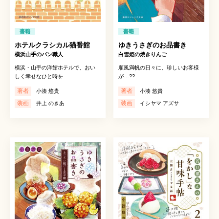
書籍
書籍
ホテルクラシカル猫番館
ゆきうさぎのお品書き
横浜山手のパン職人
白雪姫の焼きりんご
横浜・山手の洋館ホテルで、おい
順風満帆の日々に、珍しいお客様
しく幸せなひと時を
が…??
著者
著者
小湊 悠貴
小湊 悠貴
装画
装画
井上 のきあ
イシヤマ アズサ