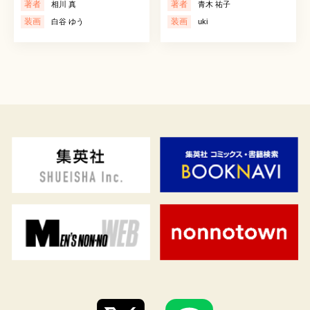
著者
著者
相川 真
青木 祐子
装画
装画
白谷 ゆう
uki