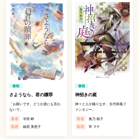
書籍
書籍
さようなら、君の贖罪
神招きの庭
「お願いです。どうか誰にも言わ
神々と人が織りなす、古代和風フ
ないで」
ァンタジー。
著者
著者
半田 畔
奥乃 桜子
装画
装画
細居 美恵子
宵 マチ