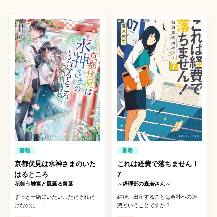
書籍
書籍
京都伏見は水神さまのいた
これは経費で落ちません！
はるところ
7
花舞う離宮と風薫る青葉
～経理部の森若さん～
ずっと一緒にいたい…ただそれだ
結婚、出産することは会社への迷
けなのに…！
惑ということですか？