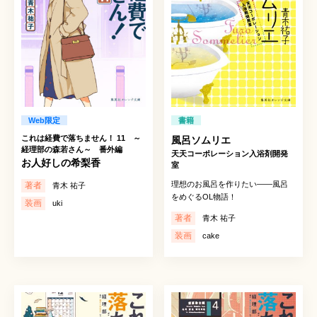
Web限定
書籍
これは経費で落ちません！ 11 ～
風呂ソムリエ
経理部の森若さん～ 番外編
天天コーポレーション入浴剤開発
お人好しの希梨香
室
理想のお風呂を作りたい――風呂
著者
青木 祐子
をめぐるOL物語！
装画
uki
著者
青木 祐子
装画
cake