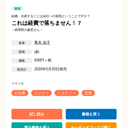
書籍
結婚、出産することは会社への迷惑ということですか？
これは経費で落ちません！ 7
～経理部の森若さん～
青木 祐子
uki
630円＋税
2020年5月20日発売
お仕事
コメディ
ミステリー
恋愛
試し読み
書籍を買う
電子書籍を買う
オーディオブックで聴く