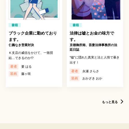
書籍
書籍
ブラック企業に勤めており
法律は嘘とお金の味方で
ます。
す。
仁義なき営業対決
京都御所南、吾妻法律事務所の法
廷日誌
Ｋ支店の威信をかけて、一致団
“嘘”に隠れた真実と法と人情で暴き
結…できるのか!?
出す！
著者
要 はる
著者
永瀬 さらさ
装画
藤ヶ咲
装画
おかざき おか
もっと見る