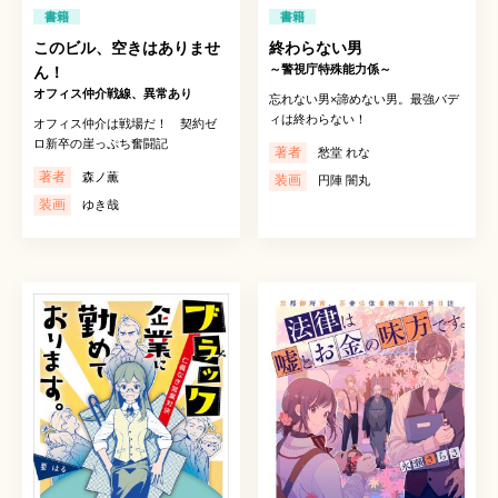
書籍
書籍
このビル、空きはありませ
終わらない男
～警視庁特殊能力係～
ん！
オフィス仲介戦線、異常あり
忘れない男×諦めない男。最強バデ
ィは終わらない！
オフィス仲介は戦場だ！ 契約ゼ
ロ新卒の崖っぷち奮闘記
著者
愁堂 れな
著者
森ノ薫
装画
円陣 闇丸
装画
ゆき哉