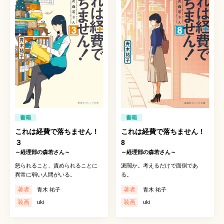
書籍
書籍
これは経費で落ちません！
これは経費で落ちません！
３
8
～経理部の森若さん～
～経理部の森若さん～
怒られること、責められることに
派閥か。考えるだけで面倒であ
異常に弱い人間がいる。
る。
著者
著者
青木 祐子
青木 祐子
装画
装画
uki
uki