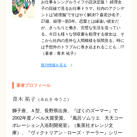
お仕事＆シングルライフ小説決定版！ 経理女
子の目線で見るお仕事ドラマ。社内のアクシデ
ントは“経理脳”ですばやく解決!? 森若沙名子、
27歳、経理一筋5年。恋愛とは縁遠い彼女だ
が、きっちりと働き、完璧な生活を送ってい
る。今日も様々な領収書を処理する彼女は、そ
こから社内の意外な人間模様を垣間見る。時に
は予想外のトラブルに巻き込まれることも…!?
（著者：青木 祐子）
既刊情報を見る
著者プロフィール
青木 祐子
（あおき ゆうこ）
獅子座、Ａ型、長野県出身。『ぼくのズーマー』で
2002年度ノベル大賞受賞。『風呂ソムリエ 天天コー
ポレーション入浴剤開発室』（集英社オレンジ文
庫）、『ヴィクトリアン・ローズ・テーラー』シリー