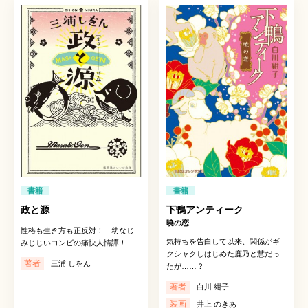
書籍
書籍
政と源
下鴨アンティーク
暁の恋
性格も生き方も正反対！ 幼なじ
気持ちを告白して以来、関係がギ
みじじいコンビの痛快人情譚！
クシャクしはじめた鹿乃と慧だっ
著者
三浦 しをん
たが……？
著者
白川 紺子
装画
井上 のきあ