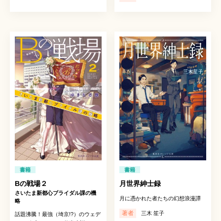
書籍
書籍
Bの戦場２
月世界紳士録
さいたま新都心ブライダル課の機
月に憑かれた者たちの幻想浪漫譚
略
著者
三木 笙子
話題沸騰！最強（埼京!?）のウェデ