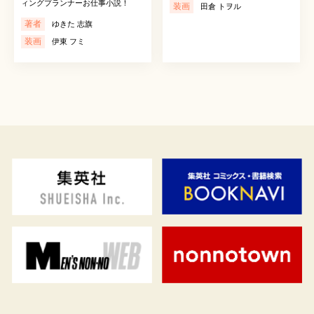
ィングプランナーお仕事小説！
装画
田倉 トヲル
著者
ゆきた 志旗
装画
伊東 フミ