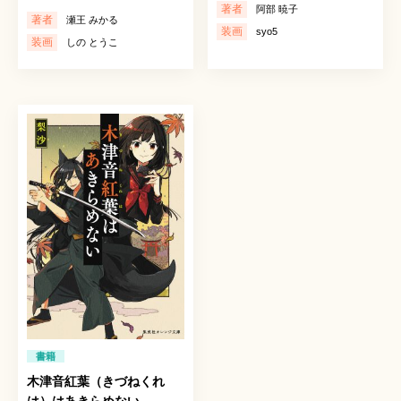
著者
阿部 暁子
著者
瀬王 みかる
装画
syo5
装画
しの とうこ
書籍
木津音紅葉（きづねくれ
は）はあきらめない