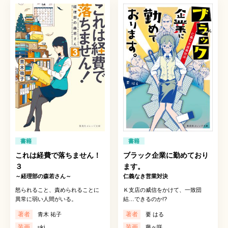
書籍
書籍
これは経費で落ちません！
ブラック企業に勤めており
３
ます。
～経理部の森若さん～
仁義なき営業対決
怒られること、責められることに
Ｋ支店の威信をかけて、一致団
異常に弱い人間がいる。
結…できるのか!?
著者
著者
青木 祐子
要 はる
装画
装画
uki
藤ヶ咲