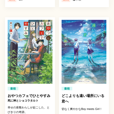
書籍
書籍
おやつカフェでひとやすみ
どこよりも遠い場所にいる
死に神とショコラタルト
君へ
幸せの座敷わらしが起こした、と
切なく爽やかなBoy meets Girl！
びきりの奇跡。