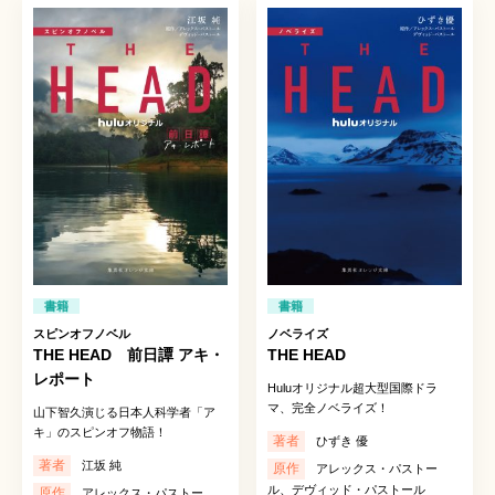
書籍
書籍
スピンオフノベル
ノベライズ
THE HEAD 前日譚 アキ・
THE HEAD
レポート
Huluオリジナル超大型国際ドラ
マ、完全ノベライズ！
山下智久演じる日本人科学者「ア
キ」のスピンオフ物語！
著者
ひずき 優
著者
江坂 純
原作
アレックス・パストー
ル、デヴィッド・パストール
原作
アレックス・パストー