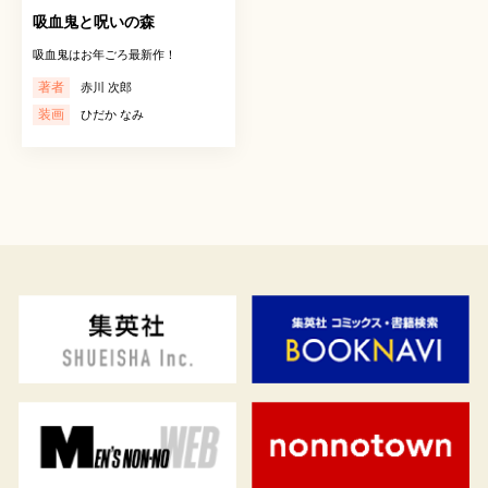
吸血鬼と呪いの森
吸血鬼はお年ごろ最新作！
著者
赤川 次郎
装画
ひだか なみ