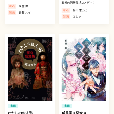
教授の同居育児コメディ！
著者
東堂 燦
著者
松田 志乃ぶ
装画
青藤 スイ
装画
はしゃ
書籍
書籍
わたしのお人形
威風堂々惡女 4