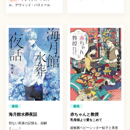
ル、デヴィッド・パストール
書籍
書籍
海月館水葬夜話
赤ちゃんと教授
乳母猫より愛をこめて
切ない死者の記憶を、紐解
超敏腕ベビーシッター鮎子と美形
く……！