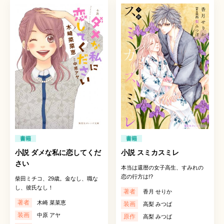
書籍
書籍
小説 ダメな私に恋してくだ
小説 スミカスミレ
さい
本当は還暦の女子高生、すみれの
恋の行方は!?
柴田ミチコ、29歳。金なし、職な
し、彼氏なし！
著者
香月 せりか
著者
木崎 菜菜恵
装画
高梨 みつば
装画
中原 アヤ
原作
高梨 みつば