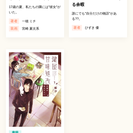
る余暇
17歳の夏、私たちの隣には"彼女"が
いた。
誰にでも"自分だけの物語"があ
る??。
著者
一穂 ミチ
著者
ひずき 優
装画
宮崎 夏次系
書籍