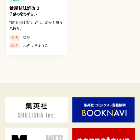
鍵屋甘味処改３
子猫の恋わずらい
"鍵"を開ける"カギ"は、誰かを想う
気持ち。
著者
梨沙
装画
ねぎし きょうこ