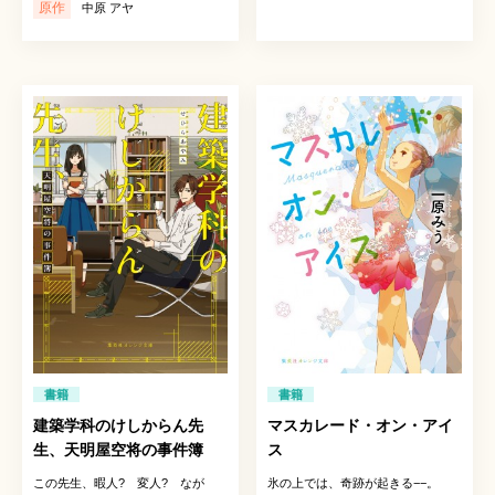
原作
中原 アヤ
書籍
書籍
建築学科のけしからん先
マスカレード・オン・アイ
生、天明屋空将の事件簿
ス
この先生、暇人? 変人? なが
氷の上では、奇跡が起きる−−。