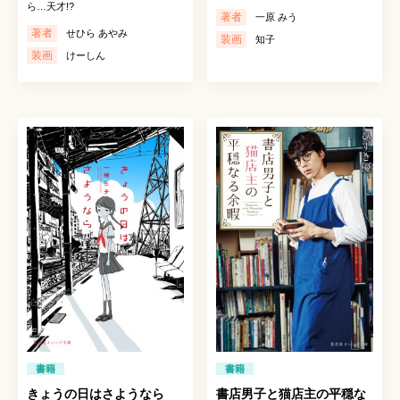
ら…天才!?
著者
一原 みう
著者
せひら あやみ
装画
知子
装画
けーしん
書籍
書籍
きょうの日はさようなら
書店男子と猫店主の平穏な