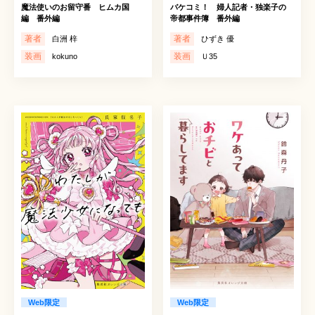
魔法使いのお留守番 ヒムカ国
バケコミ！ 婦人記者・独楽子の
編 番外編
帝都事件簿 番外編
著者
著者
白洲 梓
ひずき 優
装画
装画
kokuno
Ｕ35
Web限定
Web限定