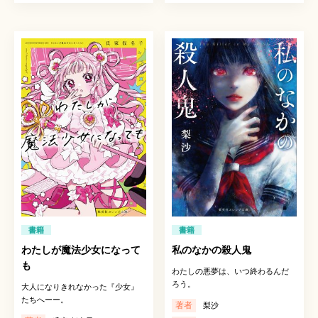
書籍
書籍
わたしが魔法少女になって
私のなかの殺人鬼
も
わたしの悪夢は、いつ終わるんだ
ろう。
大人になりきれなかった『少女』
たちへーー。
著者
梨沙