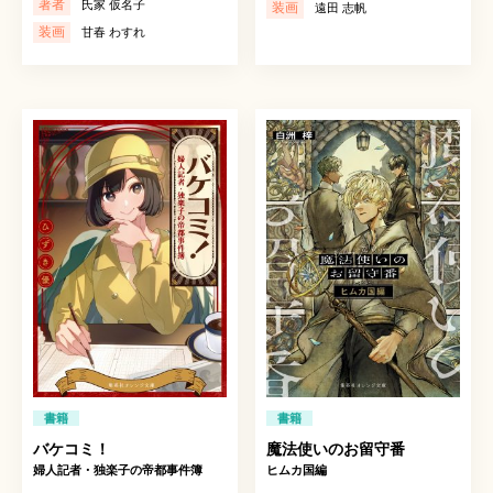
著者
氏家 仮名子
装画
遠田 志帆
装画
甘春 わすれ
書籍
書籍
バケコミ！
魔法使いのお留守番
婦人記者・独楽子の帝都事件簿
ヒムカ国編