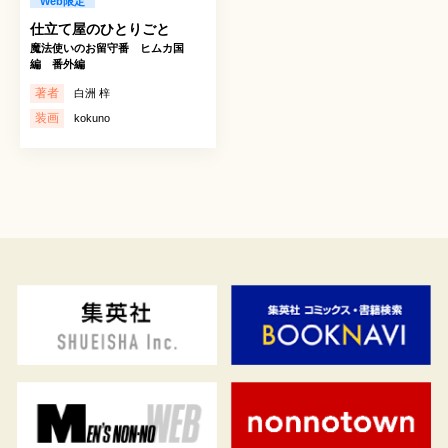
Web限定
仕立て屋のひとりごと
魔法使いのお留守番 ヒムカ国
編 番外編
著者
白洲 梓
装画
kokuno