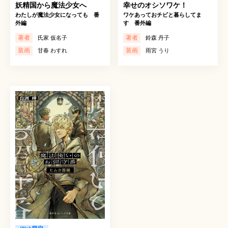
妖精国から魔法少女へ
幸せのオシソワケ！
わたしが魔法少女になっても 番
ワケあっておチビと暮らしてま
外編
す 番外編
著者
著者
氏家 仮名子
鈴森 丹子
装画
装画
甘春 わすれ
雨宮 うり