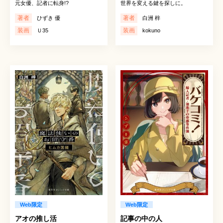
元女優、記者に転身!?
世界を変える鍵を探しに。
著者
著者
ひずき 優
白洲 梓
装画
装画
Ｕ35
kokuno
Web限定
Web限定
アオの推し活
記事の中の人