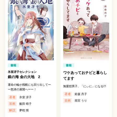
書籍
書籍
氷室冴子セレクション
ワケあっておチビと暮らし
銀の海 金の大地 2
てます
運命の輪が残酷にも回り出してー
無愛想男子、「にぃに」になる!?
ー怒涛の展開へーー！
著者
鈴森 丹子
著者
氷室 冴子
装画
雨宮 うり
装画
飯田 晴子
解説
夢枕 獏