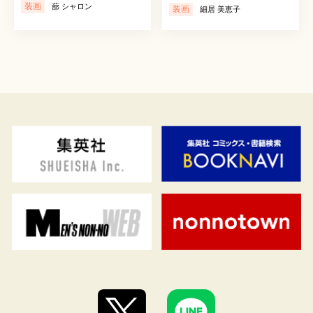
装画
蔀 シャロン
装画
細居 美恵子