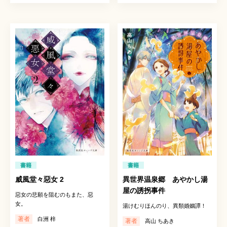
書籍
書籍
威風堂々惡女 2
異世界温泉郷 あやかし湯
屋の誘拐事件
惡女の悲願を阻むのもまた、惡
女。
湯けむりほんのり、異類婚姻譚！
著者
白洲 梓
著者
高山 ちあき