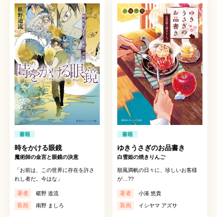
書籍
書籍
時をかける眼鏡
ゆきうさぎのお品書き
魔術師の金言と眼鏡の決意
白雪姫の焼きりんご
「お前は、この世界に存在を許さ
順風満帆の日々に、珍しいお客様
れし者だ。今はな」
が…??
著者
著者
椹野 道流
小湊 悠貴
装画
装画
南野 ましろ
イシヤマ アズサ