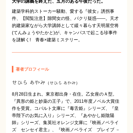
大学の講義を終えた、五月のある午後だった。
建築学科的ストーカー騒動、愛する『彼女』誘拐事
件、【閲覧注意】隙間女の怪、パクリ疑惑――。天才
的建築家ながら大学講師として緩々暮らす天明屋空将
(てんみょうやたかと)が、キャンパスで起こる珍事件
を謎解く! 青春×建築ミステリー。
著者プロフィール
せひら あやみ
（せひら あやみ）
8月28日生まれ。東京都出身・在住。乙女座のＡ型。
『異形の姫と妙薬の王子』で、2011年度ノベル大賞佳
作を受賞。コバルト文庫に『毒舌姫』シリーズ、『皇
帝陛下のお気に入り』シリーズ、『あやかし姫陰陽
師』シリーズ、集英社オレンジ文庫に『映画ノベライ
ズ センセイ君主』、『映画ノベライズ ブレイブ －