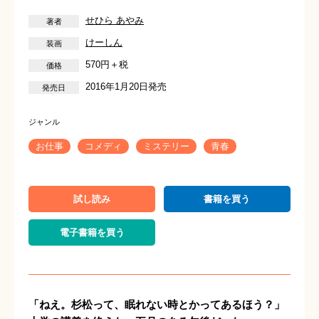
せひら あやみ
けーしん
570円＋税
2016年1月20日発売
お仕事
コメディ
ミステリー
青春
試し読み
書籍を買う
電子書籍を買う
「ねえ。杉松って、眠れない時とかってあるほう？」