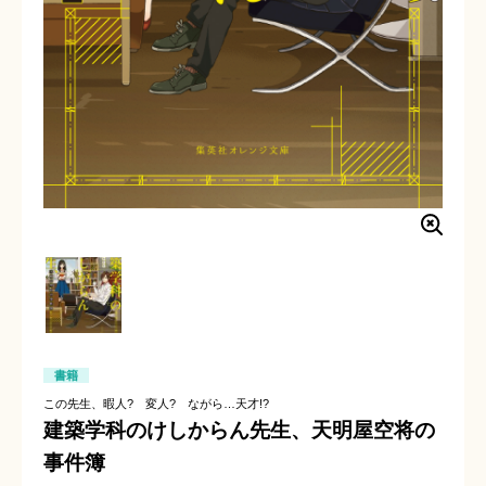
書籍
この先生、暇人? 変人? ながら…天才!?
建築学科のけしからん先生、天明屋空将の
事件簿