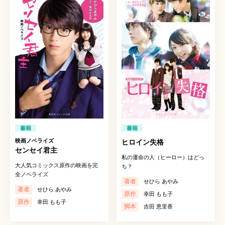
書籍
書籍
映画ノベライズ
ヒロイン失格
センセイ君主
私の運命の人（ヒーロー）はどっ
大人気コミックス原作の映画を完
ち？
全ノベライズ
著者
せひら あやみ
著者
せひら あやみ
原作
幸田 もも子
原作
幸田 もも子
脚本
吉田 恵里香