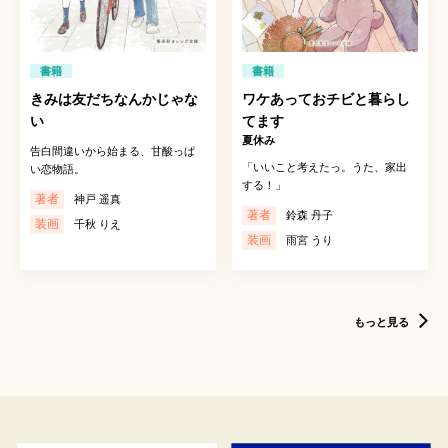
書籍
書籍
きみは友だちなんかじゃな
ワケあっておチビと暮らし
い
てます
夏休み
告白間違いから始まる、甘酸っぱ
「いいこと考えたっ。うた、家出
い恋物語。
する！」
著者
神戸 遥真
著者
鈴森 丹子
装画
千秋 りえ
装画
雨宮 うり
もっと見る