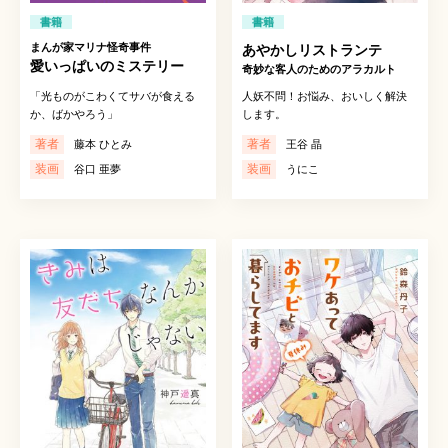
書籍
書籍
まんが家マリナ怪奇事件
あやかしリストランテ
愛いっぱいのミステリー
奇妙な客人のためのアラカルト
「光ものがこわくてサバが食える
人妖不問！お悩み、おいしく解決
か、ばかやろう」
します。
著者
著者
藤本 ひとみ
王谷 晶
装画
装画
谷口 亜夢
うにこ