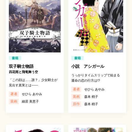
書籍
書籍
双子騎士物語
小説 アシガール
四花雨と飛竜舞う空
うっかりタイムスリップで始まる
「この顔は……誰？」少女騎士が
運命の恋の行方は!?
見出す真実とは――
著者
せひら あやみ
著者
せひら あやみ
装画
森本 梢子
装画
細居 美恵子
原作
森本 梢子