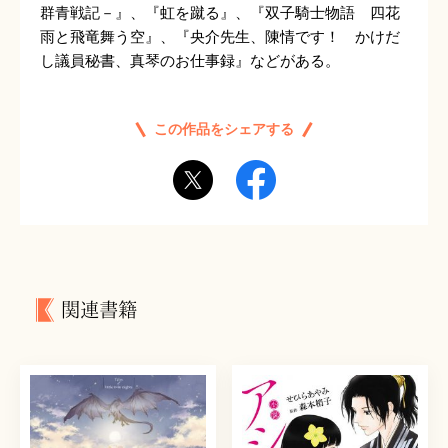
群青戦記－』、『虹を蹴る』、『双子騎士物語 四花
雨と飛竜舞う空』、『央介先生、陳情です！ かけだ
し議員秘書、真琴のお仕事録』などがある。
この作品をシェアする
関連書籍