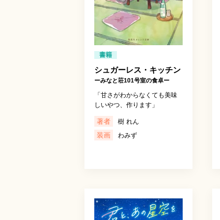
書籍
シュガーレス・キッチン
ーみなと荘101号室の食卓ー
「甘さがわからなくても美味
しいやつ、作ります」
著者
樹 れん
装画
わみず