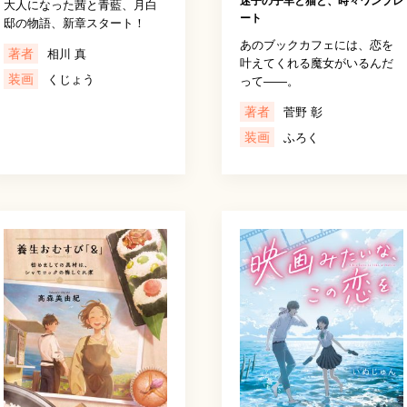
迷子の子羊と猫と、時々ワンプレ
大人になった茜と青藍、月白
ート
邸の物語、新章スタート！
あのブックカフェには、恋を
著者
相川 真
叶えてくれる魔女がいるんだ
装画
くじょう
って――。
著者
菅野 彰
装画
ふろく