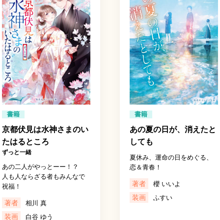
書籍
書籍
京都伏見は水神さまのい
あの夏の日が、消えたと
たはるところ
しても
ずっと一緒
夏休み、運命の日をめぐる、
あの二人がやっとーー！？
恋＆青春！
人も人ならざる者もみんなで
著者
櫻 いいよ
祝福！
装画
ふすい
著者
相川 真
装画
白谷 ゆう