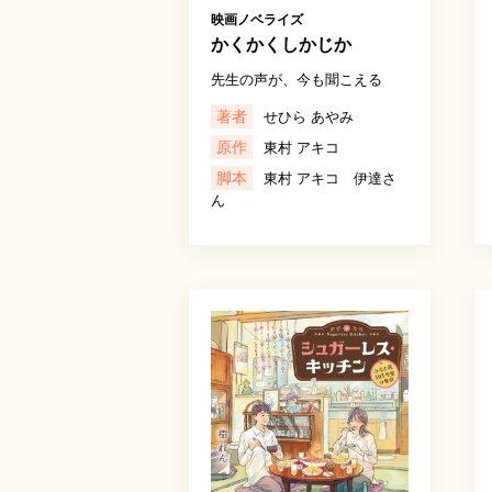
映画ノベライズ
かくかくしかじか
先生の声が、今も聞こえる
著者
せひら あやみ
原作
東村 アキコ
脚本
東村 アキコ 伊達さ
ん