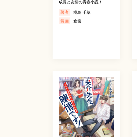
成長と友情の青春小説！
著者
樹島 千草
装画
倉秦