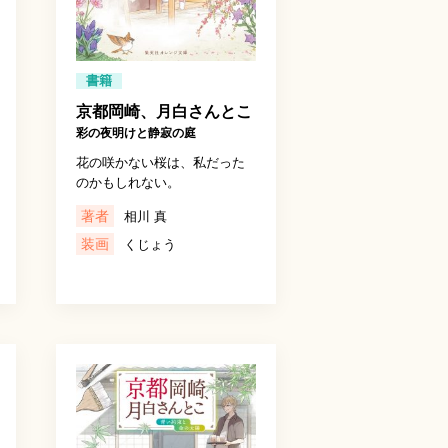
書籍
京都岡崎、月白さんとこ
彩の夜明けと静寂の庭
花の咲かない桜は、私だった
のかもしれない。
著者
相川 真
装画
くじょう