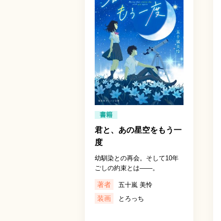
書籍
君と、あの星空をもう一
度
幼馴染との再会。そして10年
ごしの約束とは――。
著者
五十嵐 美怜
装画
とろっち