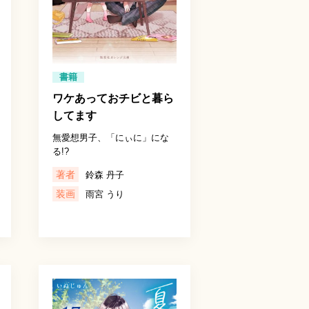
書籍
ワケあっておチビと暮ら
してます
無愛想男子、「にぃに」にな
る!?
著者
鈴森 丹子
装画
雨宮 うり