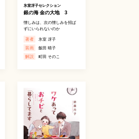
氷室冴子セレクション
銀の海 金の大地 3
憎しみは、次の憎しみを招ば
ずにいられないのか
著者
氷室 冴子
装画
飯田 晴子
解説
町田 そのこ