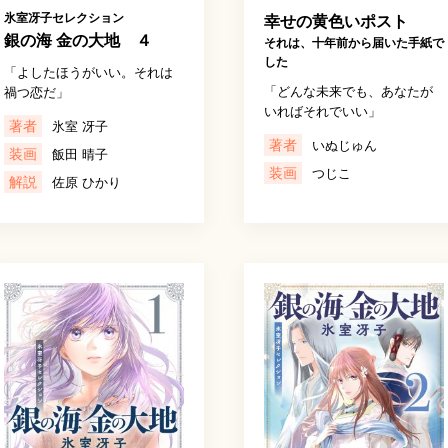
氷室冴子セレクション
幸せの黄色いポスト
銀の海 金の大地 ４
それは、十年前から届いた手紙で
した
「よしたほうがいい。それは
「どんな未来でも、あなたが
禍つ恋だ」
いればそれでいい」
著者
氷室 冴子
著者
いぬじゅん
装画
飯田 晴子
装画
つじこ
解説
佐原 ひかり