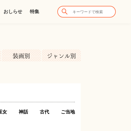
おしらせ
特集
装画別
ジャンル別
巫女
神話
古代
ご当地