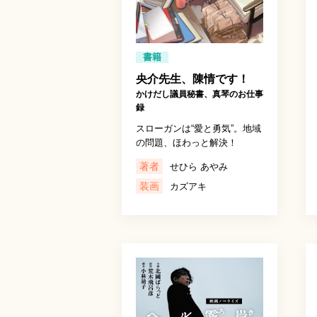
書籍
央介先生、陳情です！
かけだし議員秘書、真琴のお仕事
録
スローガンは“愛と勇気”。地域
の問題、ほわっと解決！
著者
せひら あやみ
装画
カズアキ