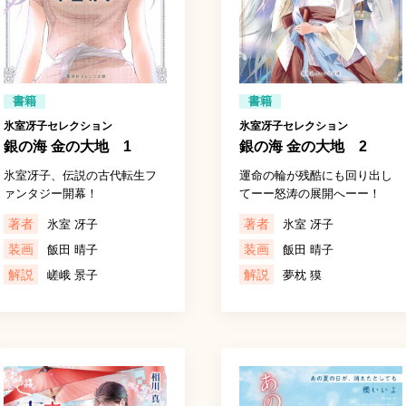
書籍
書籍
氷室冴子セレクション
氷室冴子セレクション
銀の海 金の大地 1
銀の海 金の大地 2
氷室冴子、伝説の古代転生フ
運命の輪が残酷にも回り出し
ァンタジー開幕！
てーー怒涛の展開へーー！
著者
著者
氷室 冴子
氷室 冴子
装画
装画
飯田 晴子
飯田 晴子
解説
解説
嵯峨 景子
夢枕 獏