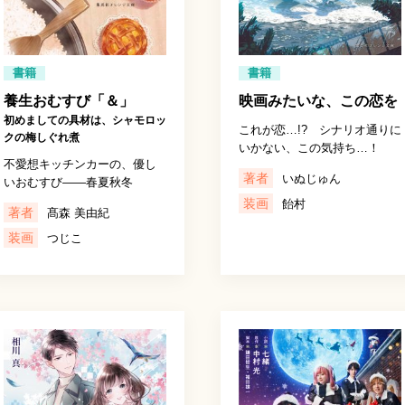
書籍
書籍
養生おむすび「＆」
映画みたいな、この恋を
初めましての具材は、シャモロッ
これが恋…!? シナリオ通りに
クの梅しぐれ煮
いかない、この気持ち…！
不愛想キッチンカーの、優し
著者
いぬじゅん
いおむすび――春夏秋冬
装画
飴村
著者
髙森 美由紀
装画
つじこ