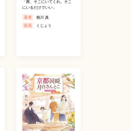
「茜、そこにいてくれ。そこ
にいるだけでいい」
著者
相川 真
装画
くじょう