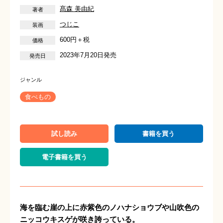
髙森 美由紀
つじこ
600円＋税
2023年7月20日発売
食べもの
試し読み
書籍を買う
電子書籍を買う
海を臨む崖の上に赤紫色のノハナショウブや山吹色の
ニッコウキスゲが咲き誇っている。