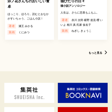
卯ノ花さんちのおいしい食
猫びたりの日々
猫小説アンソロジー
卓
人生は、さらに悲喜もふもふ。
ほっこり、ほろり。読むとおなか
がすいちゃう、ごはん小説！
著者
赤川 次郎 椹野 道流 櫻 い
いよ 相川 真 氏家 仮名子
著者
瀬王 みかる
装画
ねぎし きょうこ
装画
くにみつ
もっと見る