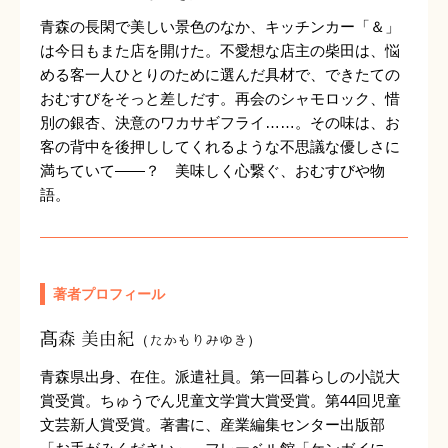
青森の長閑で美しい景色のなか、キッチンカー「＆」
は今日もまた店を開けた。不愛想な店主の柴田は、悩
める客一人ひとりのために選んだ具材で、できたての
おむすびをそっと差しだす。再会のシャモロック、惜
別の銀杏、決意のワカサギフライ……。その味は、お
客の背中を後押ししてくれるような不思議な優しさに
満ちていて――？ 美味しく心繋ぐ、おむすびや物
語。
著者プロフィール
髙森 美由紀
（たかもりみゆき）
青森県出身、在住。派遣社員。第一回暮らしの小説大
賞受賞。ちゅうでん児童文学賞大賞受賞。第44回児童
文芸新人賞受賞。著書に、産業編集センター出版部