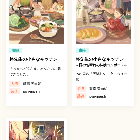
書籍
書籍
柊先生の小さなキッチン
柊先生の小さなキッチン
～雨のち晴れの林檎コンポート～
「おまちどうさま、あなたのご飯
あの日の「美味しい」を、もう一
できました」
度――
著者
髙森 美由紀
著者
髙森 美由紀
装画
pon-marsh
装画
pon-marsh