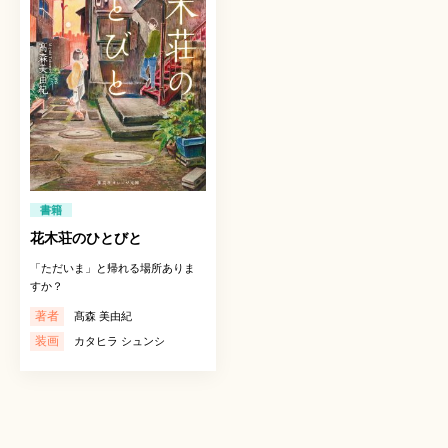
書籍
花木荘のひとびと
「ただいま」と帰れる場所ありま
すか？
著者
髙森 美由紀
装画
カタヒラ シュンシ