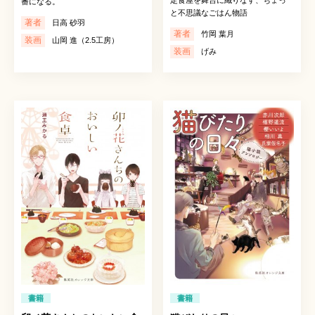
定食屋を舞台に織りなす、ちょっ
番になる。
と不思議なごはん物語
著者
日高 砂羽
著者
竹岡 葉月
装画
山岡 進（2.5工房）
装画
げみ
書籍
書籍