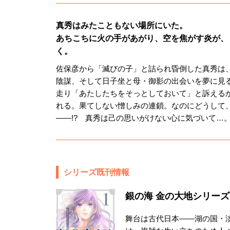
真秀はみたこともない場所にいた。
あちこちに火の手があがり、空を焦がす炎が、
く。
佐保彦から「滅びの子」と詰られ昏倒した真秀は
陰謀、そして日子坐と母・御影の出会いを夢に見
走り「あたしたちをそっとしておいて」と訴える
れる。果てしない憎しみの連鎖。なのにどうして
――!? 真秀は己の思いがけない心に気づいて…
シリーズ既刊情報
銀の海 金の大地シリーズ
舞台は古代日本――湖の国・淡