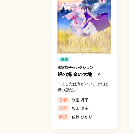
書籍
氷室冴子セレクション
銀の海 金の大地 ４
「よしたほうがいい。それは
禍つ恋だ」
著者
氷室 冴子
装画
飯田 晴子
解説
佐原 ひかり