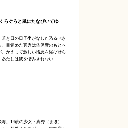
くろぐろと風にたなびいてゆ
、若き日の日子坐がなした恐るべき
る。目覚めた真秀は佐保彦のもとへ
が、かえって激しい憎悪を浴びせら
、あたしは彼を憎みきれない
。
海。14歳の少女・真秀（まほ）