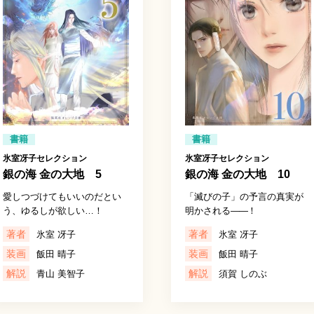
書籍
書籍
氷室冴子セレクション
氷室冴子セレクション
銀の海 金の大地 5
銀の海 金の大地 10
愛しつづけてもいいのだとい
「滅びの子」の予言の真実が
う、ゆるしが欲しい…！
明かされる
――
！
著者
著者
氷室 冴子
氷室 冴子
装画
装画
飯田 晴子
飯田 晴子
解説
解説
青山 美智子
須賀 しのぶ