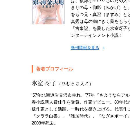
は、複雑な生い立ちのため人
きりの母・御影（みかげ）と
をもつ兄・真澄（ますみ）と
真秀は母の病にきく薬をもら
「古事記」を愛した氷室冴子
ンターテインメント小説！
既刊情報を見る
著者プロフィール
氷室 冴子
（ひむろさえこ）
'57年北海道岩見沢市生れ。'77年『さようならア
春小説新人賞佳作を受賞、作家デビュー。80年代
板作家として活躍、一時代を築き上げる。代表作
『クララ白書』、『雑居時代』、『なぎさボーイ
2008年死去。