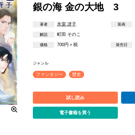
銀の海 金の大地 3
氷室 冴子
町田 そのこ
700円＋税
ファンタジー
歴史
試し読み
電子書籍を買う