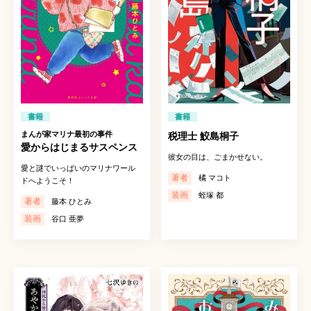
書籍
書籍
まんが家マリナ最初の事件
税理士 鮫島桐子
愛からはじまるサスペンス
彼女の目は、ごまかせない。
愛と謎でいっぱいのマリナワール
著者
橘 マコト
ドへようこそ！
装画
蛭塚 都
著者
藤本 ひとみ
装画
谷口 亜夢