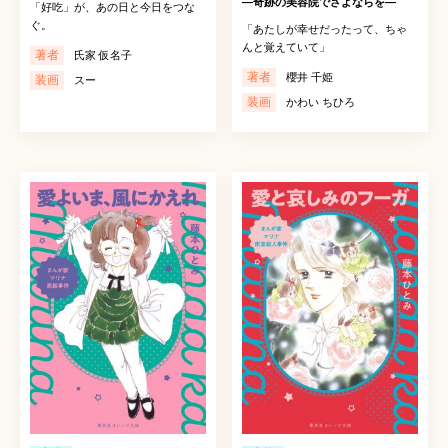
―奇跡の美容院でさよならを―
「好吃」が、あの日と今日をつな
ぐ。
「あたしが幸せだったって、ちゃ
んと覚えていて」
著者
氏家 仮名子
著者
櫻井 千姫
装画
スー
装画
かわい ちひろ