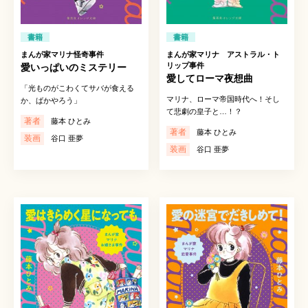
書籍
書籍
まんが家マリナ怪奇事件
まんが家マリナ アストラル・ト
リップ事件
愛いっぱいのミステリー
愛してローマ夜想曲
「光ものがこわくてサバが食える
マリナ、ローマ帝国時代へ！そし
か、ばかやろう」
て悲劇の皇子と…！？
著者
藤本 ひとみ
著者
藤本 ひとみ
装画
谷口 亜夢
装画
谷口 亜夢