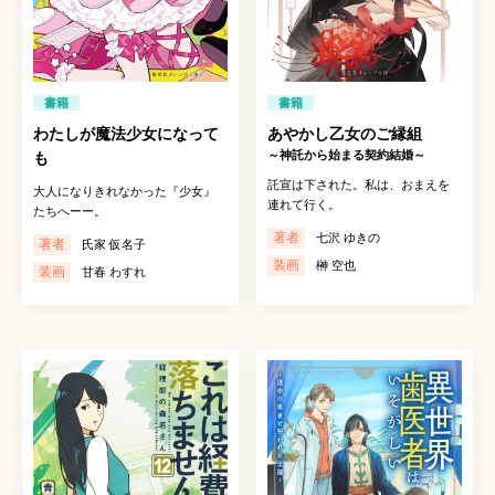
書籍
書籍
わたしが魔法少女になって
あやかし乙女のご縁組
～神託から始まる契約結婚～
も
託宣は下された。私は、おまえを
大人になりきれなかった『少女』
連れて行く。
たちへーー。
著者
七沢 ゆきの
著者
氏家 仮名子
装画
榊 空也
装画
甘春 わすれ