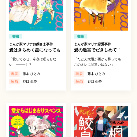
書籍
書籍
まんが家マリナお嬢さま事件
まんが家マリナ恋愛事件
愛はきらめく星になっても
愛の迷宮でだきしめて！
「愛してるぜ、今夜は眠らせな
「たとえ太陽が西から昇っても、
い」
―――
！？
このオレに間違いはない」
著者
著者
藤本 ひとみ
藤本 ひとみ
装画
装画
谷口 亜夢
谷口 亜夢