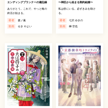
エンディングプランナーの備忘録
〜神託から始まる契約結婚〜
ありがとう。これで、やっと俺の
私は傍にいる。必ずきみを助け
終活が始まる。
る。
著者
著者
森ノ薫
七沢 ゆきの
装画
装画
せき やよい
榊 空也