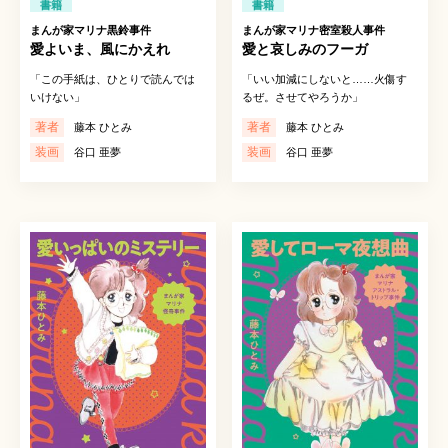
書籍
書籍
まんが家マリナ黒鈴事件
まんが家マリナ密室殺人事件
愛よいま、風にかえれ
愛と哀しみのフーガ
「この手紙は、ひとりで読んでは
「いい加減にしないと……火傷す
いけない」
るぜ。させてやろうか」
著者
著者
藤本 ひとみ
藤本 ひとみ
装画
装画
谷口 亜夢
谷口 亜夢