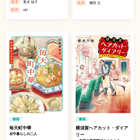
著者
青木 祐子
装画
勝田 文
装画
uki
書籍
書籍
毎天町中華
横須賀ヘアカット・ダイア
谷中暮らしの二人
リー