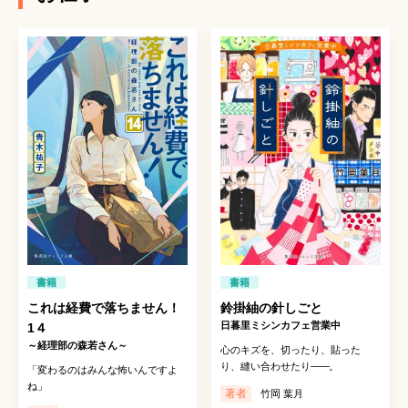
書籍
書籍
これは経費で落ちません！
鈴掛紬の針しごと
日暮里ミシンカフェ営業中
1４
～経理部の森若さん～
心のキズを、切ったり、貼った
り、縫い合わせたり
――
。
「変わるのはみんな怖いんですよ
ね」
著者
竹岡 葉月