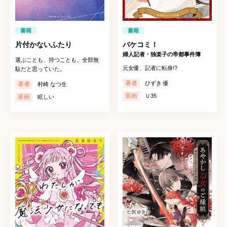
書籍
書籍
片付かないふたり
バケコミ！
婦人記者・独楽子の帝都事件簿
選ぶことも、持つことも、全部無
元女優、記者に転身!?
駄だと思っていた。
著者
ひずき 優
著者
村崎 なつ生
装画
Ｕ35
装画
眩しい