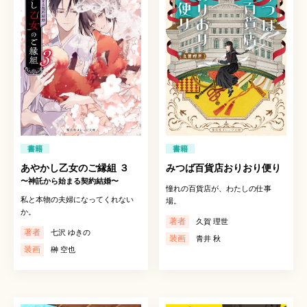
書籍
書籍
あやかし乙女のご縁組 ３
みつば百貨店おりおり便り
〜神託から始まる契約結婚〜
憧れの百貨店が、わたしの仕事
私と本物の夫婦になってくれない
場。
か。
著者
久賀 理世
著者
七沢 ゆきの
装画
青井 秋
装画
榊 空也