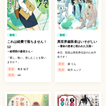
書籍
書籍
これは経費で落ちません！
異世界歯医者はいそがしい
～運命の患者と呪われた王国～
12
～経理部の森若さん～
本日、院長は異世界往診のため不
在です！
「愛し、敬い、慈しむことを誓い
ますか？」
著者
森 りん
著者
青木 祐子
装画
睦月 ムンク
装画
uki