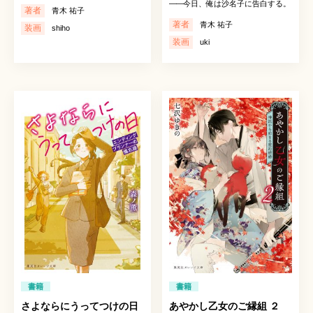
――
今日、俺は沙名子に告白する。
著者
青木 祐子
著者
青木 祐子
装画
shiho
装画
uki
書籍
書籍
さよならにうってつけの日
あやかし乙女のご縁組 ２