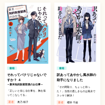
書籍
書籍
それってパクリじゃないで
訳あってあやかし風水師の
すか？ ４
助手になりました
～新米知的財産部員のお仕事～
「その間取り、ちょっと待っ
「正しいと信じる仕事を、胸を張
た！」当世の悪しきものは風水で
ってこなしてる」
スッキリ解決！
著者
奥乃 桜子
著者
櫻井 千姫