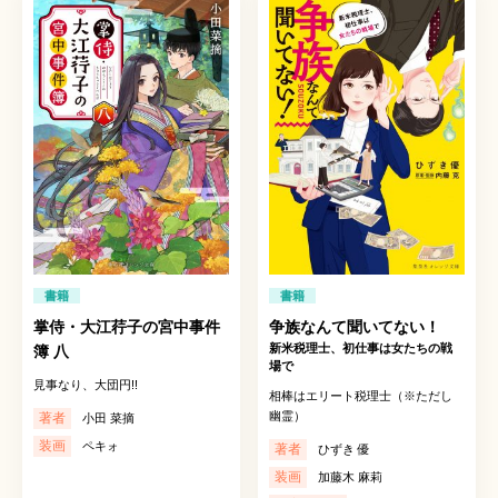
書籍
書籍
掌侍・大江荇子の宮中事件
争族なんて聞いてない！
新米税理士、初仕事は女たちの戦
簿 八
場で
見事なり、大団円!!
相棒はエリート税理士（※ただし
幽霊）
著者
小田 菜摘
装画
ペキォ
著者
ひずき 優
装画
加藤木 麻莉