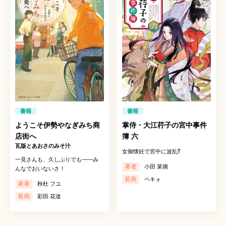
書籍
書籍
ようこそ伊勢やなぎみち商
掌侍・大江荇子の宮中事件
店街へ
簿 六
瓦版とあおさのみそ汁
女御懐妊で宮中に波乱⁉
一見さんも、久しぶりでも――み
著者
小田 菜摘
んなでおいないさ！
装画
ペキォ
著者
秋杜 フユ
装画
彩田 花道