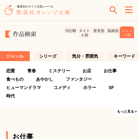
集英社のライト文芸レーベル
刊行順
タイト
著者別
装画別
ジャン
作品検索
ル別
ル別
ジャンル
シリーズ
気分・雰囲気
キーワード
恋愛
青春
ミステリー
お店
お仕事
食べもの
あやかし
ファンタジー
ヒューマンドラマ
コメディ
ホラー
SF
時代
もっと見る＋
お仕事