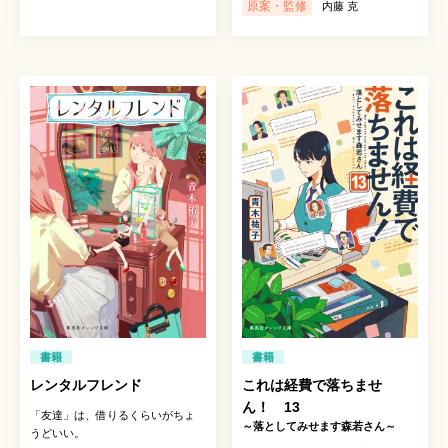
原案・監修
内藤 克
書籍
書籍
レンタルフレンド
これは経費で落ちませ
ん！ 13
「友達」は、借りるくらいがちょ
～落としてみせます森若さん～
うどいい。