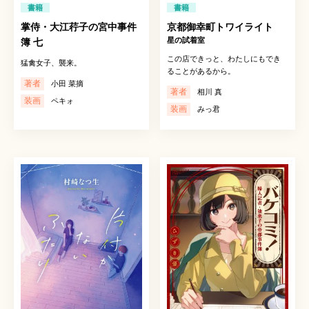
書籍
書籍
掌侍・大江荇子の宮中事件
京都御幸町トワイライト
星の試着室
簿 七
この店できっと、わたしにもでき
猛禽女子、襲来。
ることがあるから。
著者
小田 菜摘
著者
相川 真
装画
ペキォ
装画
みっ君