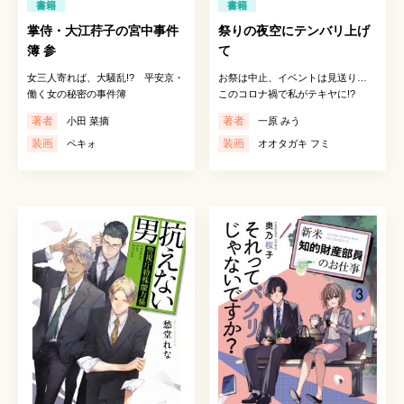
書籍
書籍
掌侍・大江荇子の宮中事件
祭りの夜空にテンバリ上げ
簿 参
て
女三人寄れば、大騒乱!? 平安京・
お祭は中止、イベントは見送り…
働く女の秘密の事件簿
このコロナ禍で私がテキヤに!?
著者
著者
小田 菜摘
一原 みう
装画
装画
ペキォ
オオタガキ フミ