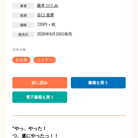
藤本 ひとみ
谷口 亜夢
720円＋税
2026年6月19日発売
お仕事
コメディ
試し読み
書籍を買う
電子書籍を買う
"やっ、やった！
つ、遂にやったっ！！