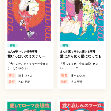
書籍
書籍
まんが家マリナ怪奇事件
まんが家マリナお嬢さま事件
愛いっぱいのミステリー
愛はきらめく星になっても
「光ものがこわくてサバが食える
「愛してるぜ、今夜は眠らせな
か、ばかやろう」
い」
―――
！？
著者
著者
藤本 ひとみ
藤本 ひとみ
装画
装画
谷口 亜夢
谷口 亜夢