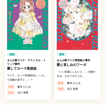
書籍
書籍
まんが家マリナ アストラル・ト
まんが家マリナ密室殺人事件
リップ事件
愛と哀しみのフーガ
愛してローマ夜想曲
「いい加減にしないと……火傷す
マリナ、ローマ帝国時代へ！そし
るぜ。させてやろうか」
て悲劇の皇子と…！？
著者
藤本 ひとみ
著者
藤本 ひとみ
装画
谷口 亜夢
装画
谷口 亜夢