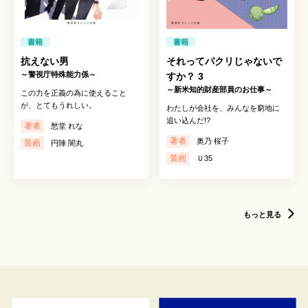
書籍
書籍
抗えない男
それってパクリじゃないで
～警視庁特殊能力係～
すか？ 3
～新米知的財産部員のお仕事～
この力を正義の為に使えること
が、とてもうれしい。
わたしが会社を、みんなを窮地に
追い込んだ!?
著者
愁堂 れな
著者
奥乃 桜子
装画
円陣 闇丸
装画
Ｕ35
もっと見る