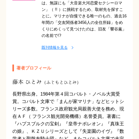
は、無謀にも「大音楽大河恋愛セクシーロマ
ン」（ !! ）に挑戦するため、取材先を探すこ
とに。マリナが自慢できる唯一のもの、過去16
年間の「交友関係者3456人の全住所録」をめ
くりにめくって見つけたのは、旧友「響谷薫」
の名前で!?
既刊情報を見る
著者プロフィール
藤本 ひとみ
（ふじもとひとみ）
長野県出身。1984年第４回コバルト・ノベル大賞受
賞。コバルト文庫で「まんが家マリナ」などヒットシ
リーズ多数。フランス政府観光局親善大使を務め、現
在ＡＦ（ フランス観光開発機構）名誉委員。著書に
『ハプスブルクの宝剣』『皇帝ナポレオン』『真珠王
の娘』、ＫＺＵシリーズとして『失楽園のイヴ』『数
学者と聖骸布騎士団』など。またコバルト文庫で未完