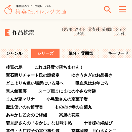
集英社のライト文芸レーベル
刊行順
タイト
著者別
装画別
ジャン
作品検索
ル別
ル別
ジャンル
シリーズ
気分・雰囲気
キーワード
後宮の烏
これは経費で落ちません！
宝石商リチャード氏の謎鑑定
ゆきうさぎのお品書き
どこよりも遠い場所にいる君へ
吸血鬼はお年ごろ
異人館画廊
スープ屋まにまにの小さな奇跡
まんが家マリナ
小鳥遊さんの京菓子暦
魔法使いのお留守番
もののけ寺の白菊丸
あやかし乙女のご縁組
冥府の花嫁
若旦那さんの「をかし」な甘味手帖
十番様の縁結び
掌侍・大江荇子の宮中事件簿
京都岡崎、月白さんとこ