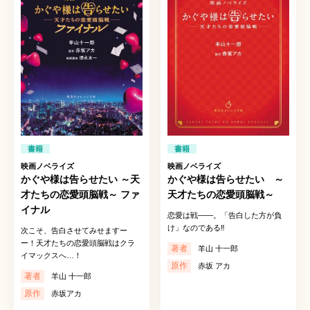
書籍
書籍
映画ノベライズ
映画ノベライズ
かぐや様は告らせたい ～天
かぐや様は告らせたい ～
才たちの恋愛頭脳戦～ ファ
天才たちの恋愛頭脳戦～
イナル
恋愛は戦――。「告白した方が負
け」なのである‼︎
次こそ、告白させてみせますー
ー！天才たちの恋愛頭脳戦はクラ
著者
羊山 十一郎
イマックスへ…！
原作
赤坂 アカ
著者
羊山 十一郎
原作
赤坂アカ