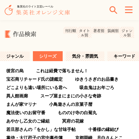
集英社のライト文芸レーベル
刊行順
タイト
著者別
装画別
ジャン
作品検索
ル別
ル別
ジャンル
シリーズ
気分・雰囲気
キーワード
後宮の烏
これは経費で落ちません！
宝石商リチャード氏の謎鑑定
ゆきうさぎのお品書き
どこよりも遠い場所にいる君へ
吸血鬼はお年ごろ
異人館画廊
スープ屋まにまにの小さな奇跡
まんが家マリナ
小鳥遊さんの京菓子暦
魔法使いのお留守番
もののけ寺の白菊丸
あやかし乙女のご縁組
冥府の花嫁
若旦那さんの「をかし」な甘味手帖
十番様の縁結び
掌侍・大江荇子の宮中事件簿
京都岡崎、月白さんとこ