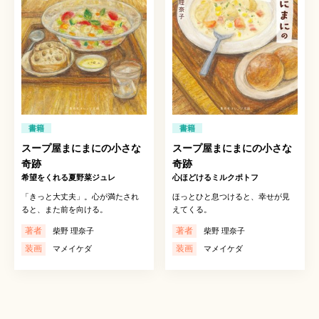
書籍
書籍
スープ屋まにまにの小さな
スープ屋まにまにの小さな
奇跡
奇跡
希望をくれる夏野菜ジュレ
心ほどけるミルクポトフ
「きっと大丈夫」。心が満たされ
ほっとひと息つけると、幸せが見
ると、また前を向ける。
えてくる。
著者
著者
柴野 理奈子
柴野 理奈子
装画
装画
マメイケダ
マメイケダ