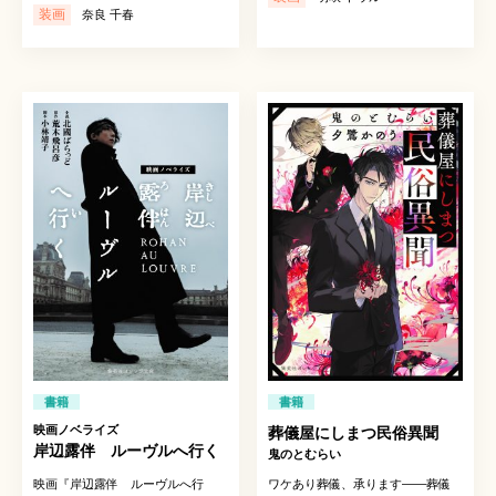
装画
奈良 千春
書籍
書籍
映画ノベライズ
葬儀屋にしまつ民俗異聞
岸辺露伴 ルーヴルへ行く
鬼のとむらい
映画『岸辺露伴 ルーヴルへ行
ワケあり葬儀、承ります――葬儀