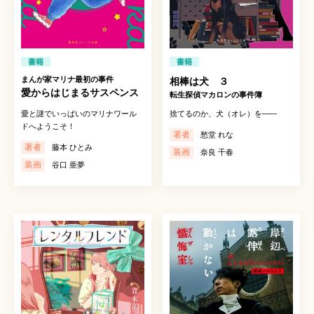
書籍
書籍
まんが家マリナ最初の事件
相棒は犬 ３
愛からはじまるサスペンス
転生探偵マカロンの事件簿
愛と謎でいっぱいのマリナワール
捨てるのか、犬（オレ）を
――
ドへようこそ！
著者
愁堂 れな
著者
藤本 ひとみ
装画
奈良 千春
装画
谷口 亜夢