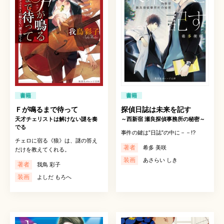
書籍
書籍
Ｆが鳴るまで待って
探偵日誌は未来を記す
天才チェリストは解けない謎を奏
～西新宿 瀬良探偵事務所の秘密～
でる
事件の鍵は”日誌”の中に－－!?
チェロに宿る《狼》は、謎の答え
著者
希多 美咲
だけを教えてくれる。
装画
あさらい しき
著者
我鳥 彩子
装画
よしだ もろへ