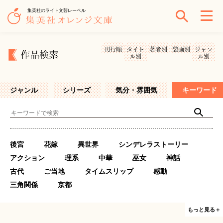
集英社のライト文芸レーベル
刊行順
タイト
著者別
装画別
ジャン
作品検索
ル別
ル別
ジャンル
シリーズ
気分・雰囲気
キーワード
後宮
花嫁
異世界
シンデレラストーリー
アクション
理系
中華
巫女
神話
古代
ご当地
タイムスリップ
感動
三角関係
京都
もっと見る＋