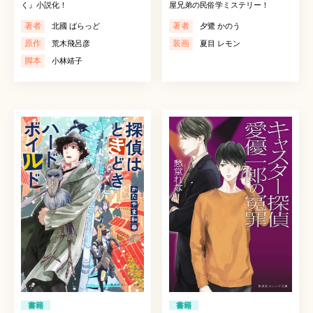
く』小説化！
屋兄弟の民俗学ミステリー！
著者
著者
北國 ばらっど
夕鷺 かのう
原作
装画
荒木飛呂彦
夏目 レモン
脚本
小林靖子
書籍
書籍