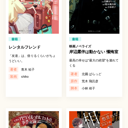
書籍
書籍
映画ノベライズ
レンタルフレンド
岸辺露伴は動かない 懺悔室
「友達」は、借りるくらいがちょ
最高の幸せは“最大の絶望”を連れて
うどいい。
くる
著者
青木 祐子
著者
北國 ばらっど
装画
shiho
原作
荒木 飛呂彦
脚本
小林 靖子