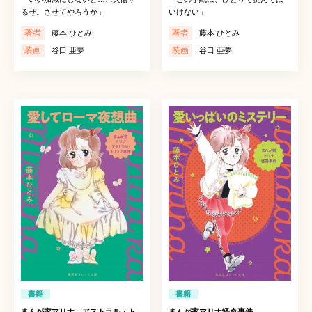
るぜ。させてやろうか」
いけない」
著者
著者
藤本 ひとみ
藤本 ひとみ
装画
装画
谷口 亜夢
谷口 亜夢
書籍
書籍
まんが家マリナ アストラル・ト
まんが家マリナ怪奇事件