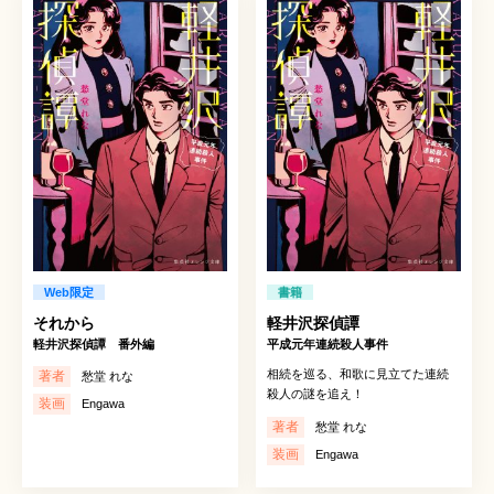
Web限定
書籍
それから
軽井沢探偵譚
軽井沢探偵譚 番外編
平成元年連続殺人事件
相続を巡る、和歌に見立てた連続
著者
愁堂 れな
殺人の謎を追え！
装画
Engawa
著者
愁堂 れな
装画
Engawa