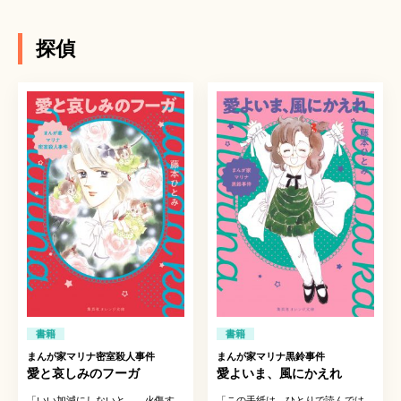
探偵
書籍
書籍
まんが家マリナ密室殺人事件
まんが家マリナ黒鈴事件
愛と哀しみのフーガ
愛よいま、風にかえれ
「いい加減にしないと……火傷す
「この手紙は、ひとりで読んでは