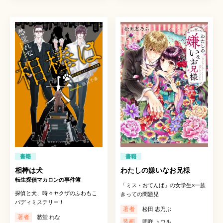
書籍
書籍
相棒は犬
わたしの嫌いなお兄様
転生探偵マカロンの事件簿
「ミス・おてんば」の女学生×一族
探偵と犬、時々ヤクザのふわもこ
きっての問題児
バディミステリー！
著者
松田 志乃ぶ
著者
愁堂 れな
装画
明咲 トウル