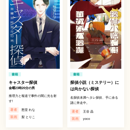
書籍
書籍
キャスター探偵
探偵小説（ミステリー）に
金曜23時20分の男
は向かない探偵
推理力と報道で事件の闇に光を射
名探偵未満ヘタレ探偵、手に余る
す!
謎に奔走中。
著者
愁堂 れな
著者
王谷 晶
装画
梨 とりこ
装画
yoco