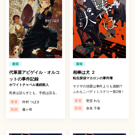
書籍
書籍
代筆屋アビゲイル・オルコ
相棒は犬 ２
転生探偵マカロンの事件簿
ットの事件記録
ホワイトチャペル連続殺人
ヤクザの溺愛は事件よりも過酷!?
ふわもこバディミステリー第2弾！
死者は語らずとも、手紙は語る。
著者
愁堂 れな
著者
仲村 つばき
装画
奈良 千春
装画
藤ヶ咲