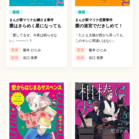
書籍
書籍
まんが家マリナお嬢さま事件
まんが家マリナ恋愛事件
愛はきらめく星になっても
愛の迷宮でだきしめて！
「愛してるぜ、今夜は眠らせな
「たとえ太陽が西から昇っても、
い」
―――
！？
このオレに間違いはない」
著者
著者
藤本 ひとみ
藤本 ひとみ
装画
装画
谷口 亜夢
谷口 亜夢