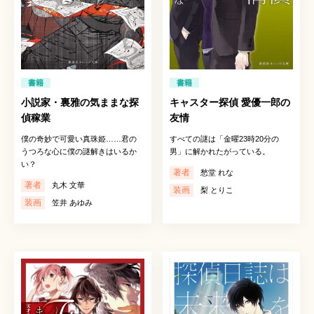
書籍
書籍
小説家・裏雅の気ままな探
キャスター探偵 愛優一郎の
偵稼業
友情
僕の奇妙で可愛い真珠姫……君の
すべての謎は「金曜23時20分の
うつろな心に僕の謎解きはいるか
男」に解かれたがっている。
い？
著者
愁堂 れな
著者
丸木 文華
装画
梨 とりこ
装画
笠井 あゆみ