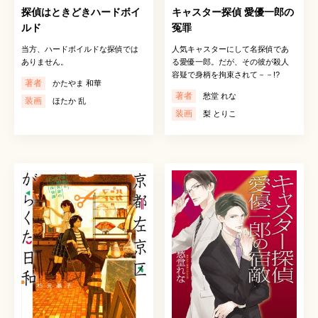
探偵はときどきハードボイ
キャスター探偵 愛優一郎の
ルド
冤罪
当方、ハードボイルドな探偵では
人気キャスターにして名探偵であ
ありません。
る愛優一郎。だが、その彼が殺人
容疑で身柄を拘束されて－－!?
著者
かたやま 和華
著者
愁堂 れな
装画
ほたか 乱
装画
梨 とりこ