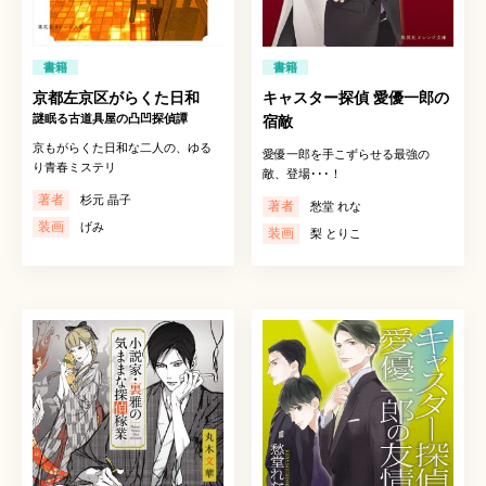
書籍
書籍
京都左京区がらくた日和
キャスター探偵 愛優一郎の
謎眠る古道具屋の凸凹探偵譚
宿敵
京もがらくた日和な二人の、ゆる
愛優一郎を手こずらせる最強の
り青春ミステリ
敵、登場･･･！
著者
杉元 晶子
著者
愁堂 れな
装画
げみ
装画
梨 とりこ