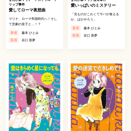
リップ事件
愛いっぱいのミステリー
愛してローマ夜想曲
「光ものがこわくてサバが食える
マリナ、ローマ帝国時代へ！そし
か、ばかやろう」
て悲劇の皇子と…！？
著者
藤本 ひとみ
著者
藤本 ひとみ
装画
谷口 亜夢
装画
谷口 亜夢