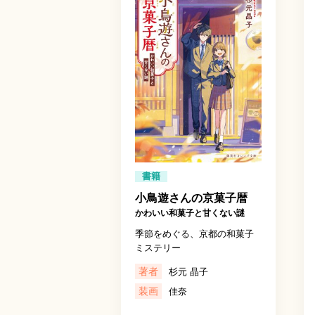
書籍
小鳥遊さんの京菓子暦
かわいい和菓子と甘くない謎
季節をめぐる、京都の和菓子
ミステリー
著者
杉元 晶子
装画
佳奈