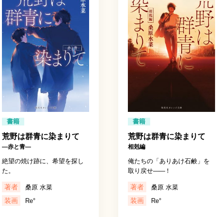
書籍
書籍
荒野は群青に染まりて
荒野は群青に染まりて
―赤と青―
相剋編
絶望の焼け跡に、希望を探し
俺たちの「ありあけ石鹸」を
た。
取り戻せ
――
！
著者
著者
桑原 水菜
桑原 水菜
装画
装画
Re°
Re°