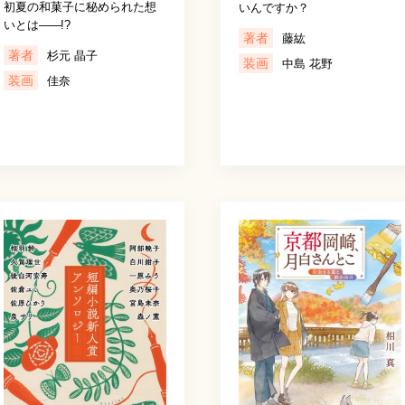
初夏の和菓子に秘められた想
いんですか？
いとは
――
!?
著者
藤紘
著者
杉元 晶子
装画
中島 花野
装画
佳奈