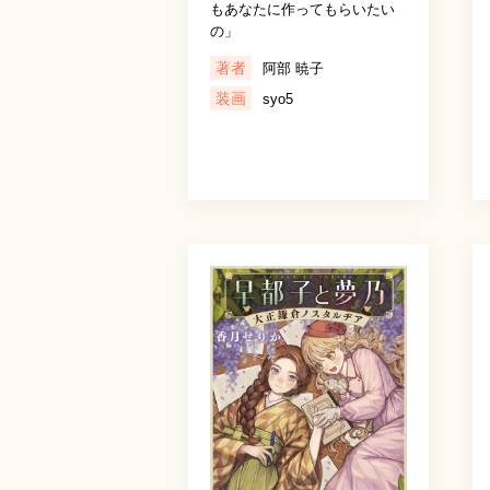
もあなたに作ってもらいたい
の」
著者
阿部 暁子
装画
syo5