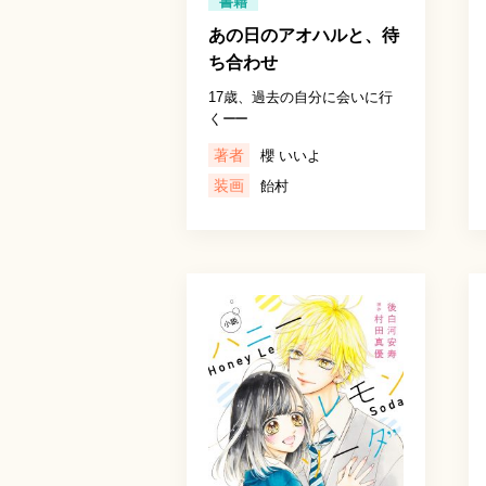
書籍
あの日のアオハルと、待
ち合わせ
17歳、過去の自分に会いに行
く
ーー
著者
櫻 いいよ
装画
飴村