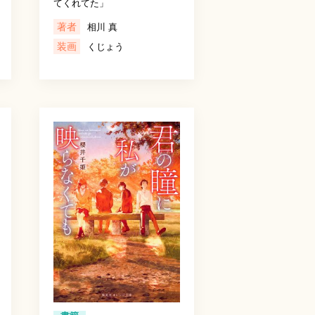
てくれてた」
著者
相川 真
装画
くじょう