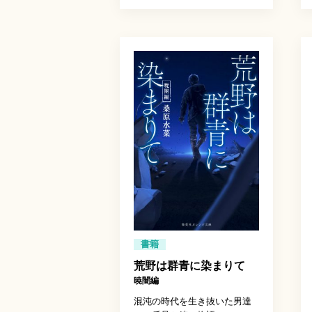
書籍
荒野は群青に染まりて
暁闇編
混沌の時代を生き抜いた男達