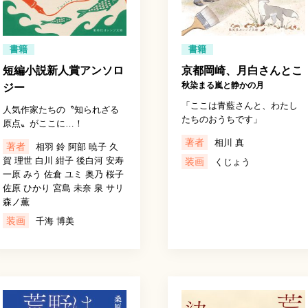
書籍
書籍
短編小説新人賞アンソロ
京都岡崎、月白さんとこ
秋染まる嵐と静かの月
ジー
「ここは青藍さんと、わたし
人気作家たちの〝知られざる
たちのおうちです」
原点〟がここに…！
著者
相川 真
著者
相羽 鈴 阿部 暁子 久
賀 理世 白川 紺子 後白河 安寿
装画
くじょう
一原 みう 佐倉 ユミ 奥乃 桜子
佐原 ひかり 宮島 未奈 泉 サリ
森ノ薫
装画
千海 博美