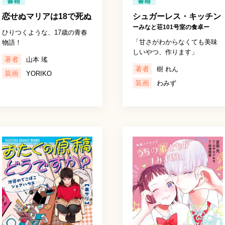
書籍
書籍
恋せぬマリアは18で死ぬ
シュガーレス・キッチン
ーみなと荘101号室の食卓ー
ひりつくような、17歳の青春
「甘さがわからなくても美味
物語！
しいやつ、作ります」
著者
山本 瑤
著者
樹 れん
装画
YORIKO
装画
わみず