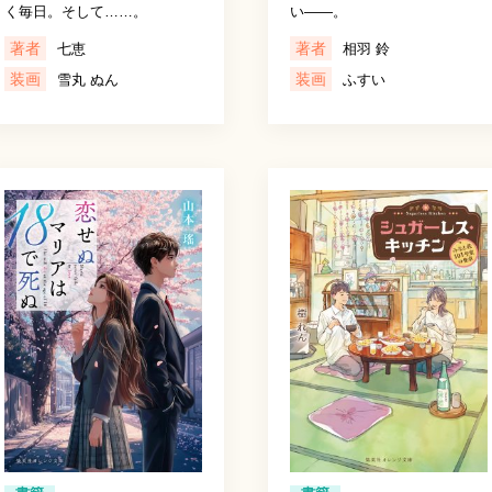
く毎日。そして……。
い——。
著者
著者
七恵
相羽 鈴
装画
装画
雪丸 ぬん
ふすい