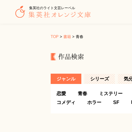
集英社のライト文芸レーベル
TOP
>
書籍
>
青春
作品検索
ジャンル
シリーズ
気
恋愛
青春
ミステリー
コメディ
ホラー
SF