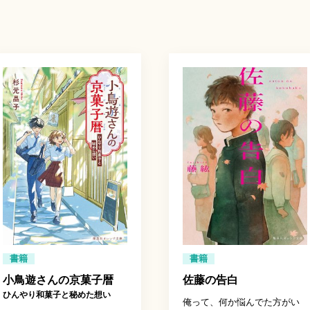
書籍
書籍
小鳥遊さんの京菓子暦
佐藤の告白
ひんやり和菓子と秘めた想い
俺って、何か悩んでた方がい