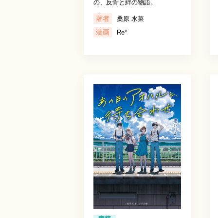
の、反骨と絆の物語。
著者
桑原 水菜
装画
Re°