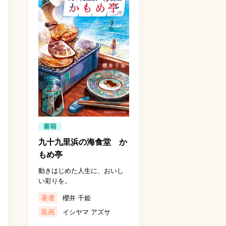
書籍
九十九里浜の海食堂 か
もめ亭
動きはじめた人生に、おいし
い彩りを。
著者
櫻井 千姫
装画
イシヤマ アズサ