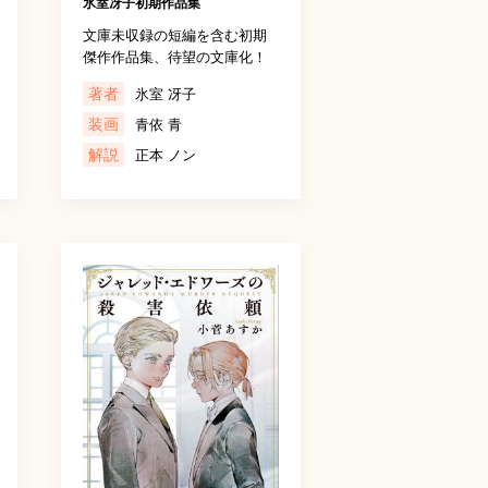
氷室冴子初期作品集
文庫未収録の短編を含む初期
傑作作品集、待望の文庫化！
著者
氷室 冴子
装画
青依 青
解説
正本 ノン