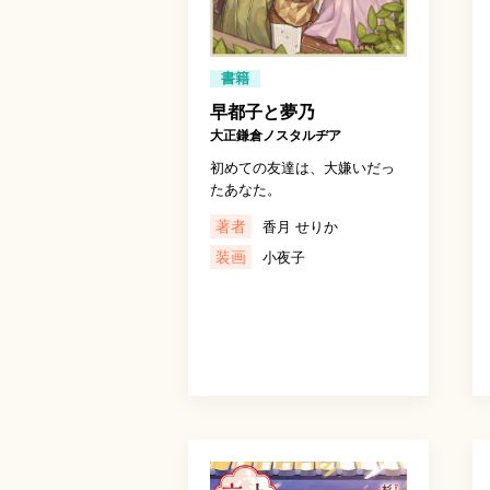
書籍
早都子と夢乃
大正鎌倉ノスタルヂア
初めての友達は、大嫌いだっ
たあなた。
著者
香月 せりか
装画
小夜子