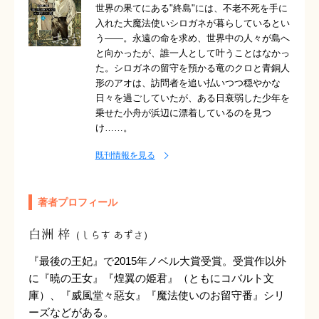
世界の果てにある"終島"には、不老不死を手に
入れた大魔法使いシロガネが暮らしているとい
う――。永遠の命を求め、世界中の人々が島へ
と向かったが、誰一人として叶うことはなかっ
た。シロガネの留守を預かる竜のクロと青銅人
形のアオは、訪問者を追い払いつつ穏やかな
日々を過ごしていたが、ある日衰弱した少年を
乗せた小舟が浜辺に漂着しているのを見つ
け……。
既刊情報を見る
著者プロフィール
白洲 梓
（しらす あずさ）
『最後の王妃』で2015年ノベル大賞受賞。受賞作以外
に『暁の王女』『煌翼の姫君』（ともにコバルト文
庫）、『威風堂々惡女』『魔法使いのお留守番』シリ
ーズなどがある。