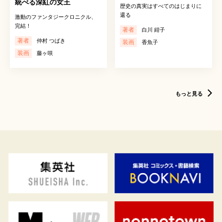
統べる深紅の女王
歴史の真実はすべてのはじまりに
還る
激動のファンタジークロニクル、
完結！
著者
白川 紺子
著者
仲村 つばき
装画
香魚子
装画
藤ヶ咲
もっと見る