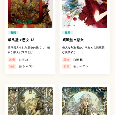
書籍
書籍
威風堂々惡女 13
威風堂々惡女
塗り替えられた歴史の果てに、彼
偉大な為政者か、それとも無慈悲
女が掴んだ未来とは――。
な復讐者か――。
著者
著者
白洲 梓
白洲 梓
装画
装画
蔀 シャロン
蔀 シャロン