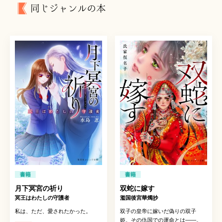
同じジャンルの本
書籍
書籍
月下冥宮の祈り
双蛇に嫁す
冥王はわたしの守護者
濫国後宮華燭抄
私は、ただ、愛されたかった。
双子の皇帝に嫁いだ偽りの双子
姫。その仇国での運命とは——。