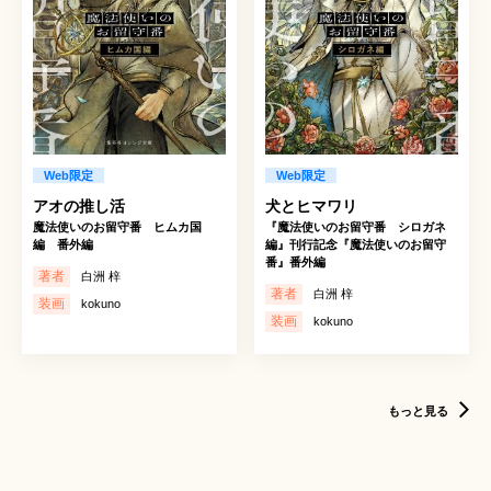
Web限定
Web限定
アオの推し活
犬とヒマワリ
魔法使いのお留守番 ヒムカ国
『魔法使いのお留守番 シロガネ
編 番外編
編』刊行記念『魔法使いのお留守
番』番外編
著者
白洲 梓
著者
白洲 梓
装画
kokuno
装画
kokuno
もっと見る