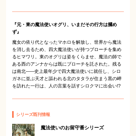
『元・東の魔法使いオグリ、いまだその行方は摑め
ず』
魔女の依り代となったマホロを解放し、世界から魔法
を消し去るため、四大魔法使いが持つブローチを集め
るヒマワリ。東のオグリは姿をくらませ、魔法の師で
ある西のアンナからは既にブローチを託された。残る
は南北
――
史上最年少で四大魔法使いに就任し、シロ
ガネに並ぶ天才と謳われる北のタタラが住まう黒の岬
を訪れた一行は、人の言葉を話すシロクマに出会い!?
シリーズ既刊情報
魔法使いのお留守番シリーズ