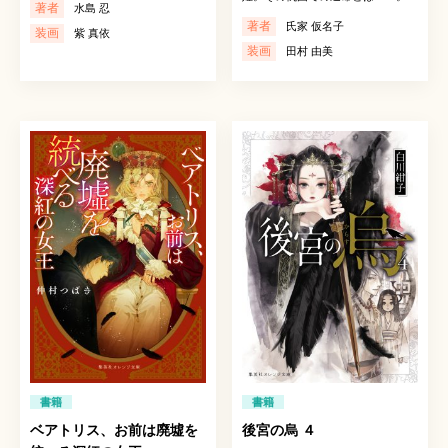
著者
水島 忍
著者
氏家 仮名子
装画
紫 真依
装画
田村 由美
書籍
書籍
ベアトリス、お前は廃墟を
後宮の烏 ４