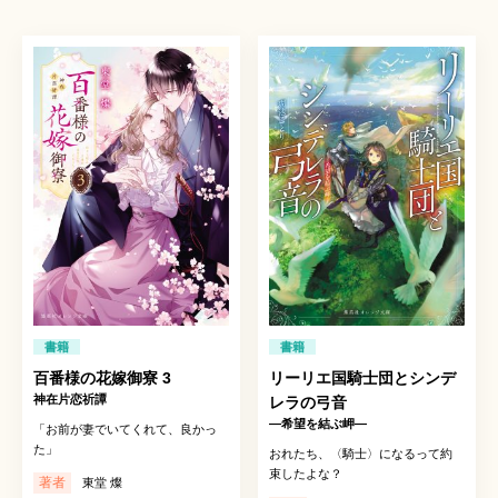
書籍
書籍
百番様の花嫁御寮 3
リーリエ国騎士団とシンデ
神在片恋祈譚
レラの弓音
―希望を結ぶ岬―
「お前が妻でいてくれて、良かっ
た」
おれたち、〈騎士〉になるって約
束したよな？
著者
東堂 燦