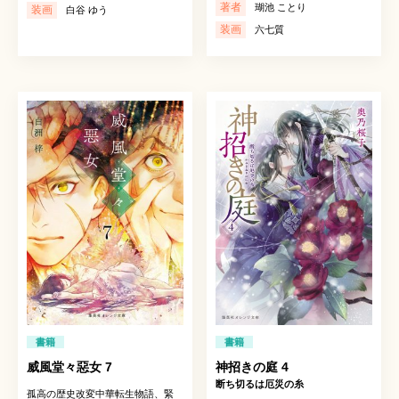
著者
瑚池 ことり
装画
白谷 ゆう
装画
六七質
書籍
書籍
威風堂々惡女 7
神招きの庭 4
断ち切るは厄災の糸
孤高の歴史改変中華転生物語、緊