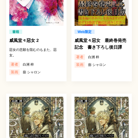
書籍
Web限定
威風堂々惡女 2
威風堂々惡女 最終巻発売
記念 書き下ろし後日譚
惡女の悲願を阻むのもまた、惡
女。
著者
白洲 梓
著者
白洲 梓
装画
蔀 シャロン
装画
蔀 シャロン