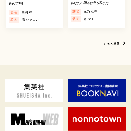
あなたの望みは私が果たす。
迫の第7弾！
著者
奥乃 桜子
著者
白洲 梓
装画
宵 マチ
装画
蔀 シャロン
もっと見る