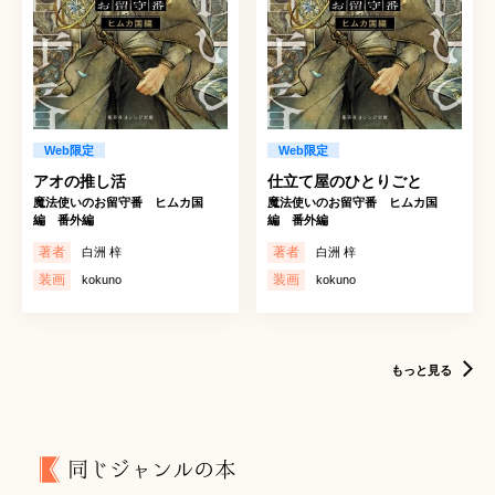
Web限定
Web限定
アオの推し活
仕立て屋のひとりごと
魔法使いのお留守番 ヒムカ国
魔法使いのお留守番 ヒムカ国
編 番外編
編 番外編
著者
著者
白洲 梓
白洲 梓
装画
装画
kokuno
kokuno
もっと見る
同じジャンルの本