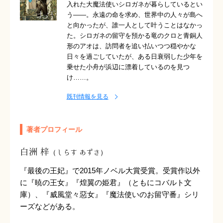
入れた大魔法使いシロガネが暮らしているとい
う――。永遠の命を求め、世界中の人々が島へ
と向かったが、誰一人として叶うことはなかっ
た。シロガネの留守を預かる竜のクロと青銅人
形のアオは、訪問者を追い払いつつ穏やかな
日々を過ごしていたが、ある日衰弱した少年を
乗せた小舟が浜辺に漂着しているのを見つ
け……。
既刊情報を見る
著者プロフィール
白洲 梓
（しらす あずさ）
『最後の王妃』で2015年ノベル大賞受賞。受賞作以外
に『暁の王女』『煌翼の姫君』（ともにコバルト文
庫）、『威風堂々惡女』『魔法使いのお留守番』シリ
ーズなどがある。