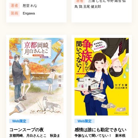
著者
三浦 しをん 今野 緒雪 似
著者
愁堂 れな
鳥 鶏 丑尾 健太郎
装画
Engawa
Web限定
Web限定
コーンスープの夜
感情は誰にも勘定できない
京都岡崎、月白さんとこ 秋染ま
争族なんて聞いてない！ 新米税