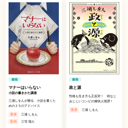
書籍
書籍
マナーはいらない
政と源
小説の書きかた講座
性格も生き方も正反対！ 幼なじ
三浦しをんが贈る、小説を書くた
みじじいコンビの痛快人情譚！
めの２５のアドバイス
著者
三浦 しをん
著者
三浦 しをん
装画
三宅 瑠人