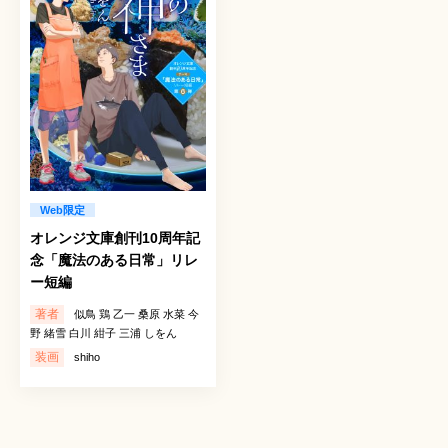
Web限定
オレンジ文庫創刊10周年記
念「魔法のある日常」リレ
ー短編
著者
似鳥 鶏 乙一 桑原 水菜 今
野 緒雪 白川 紺子 三浦 しをん
装画
shiho