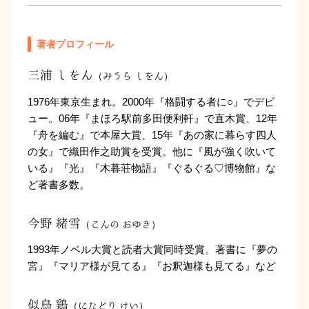
著者プロフィール
三浦 しをん
（みうら しをん）
1976年東京生まれ。2000年『格闘する者に○』でデビ
ュー。06年『まほろ駅前多田便利軒』で直木賞、12年
『舟を編む』で本屋大賞、15年『あの家に暮らす四人
の女』で織田作之助賞を受賞。他に『風が強く吹いて
いる』『光』『木暮荘物語』『ぐるぐる♡博物館』な
ど著書多数。
今野 緒雪
（こんの おゆき）
1993年ノベル大賞と読者大賞同時受賞。著書に『夢の
宮』『マリア様が見てる』『お釈迦様も見てる』など
似鳥 鶏
（にたどり けい）