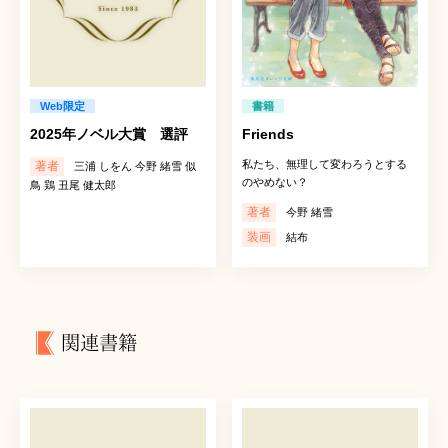
Web限定
書籍
2025年ノベル大賞 選評
Friends
私たち、無理して変わろうとする
著者
三浦 しをん 今野 緒雪 似
のやめない？
鳥 鶏 丑尾 健太郎
著者
今野 緒雪
装画
結布
関連書籍