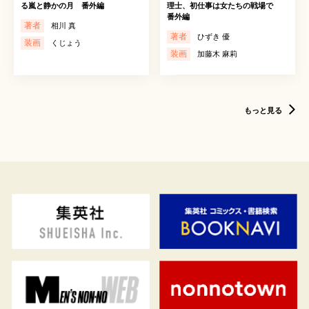
る嵐と静かの月 番外編
理士、初仕事は女たちの戦場で
番外編
著者
相川 真
著者
ひずき 優
装画
くじょう
装画
加藤木 麻莉
もっと見る