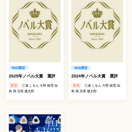
Web限定
Web限定
2025年ノベル大賞 選評
2024年ノベル大賞 選評
著者
著者
三浦 しをん 今野 緒雪 似
三浦 しをん 今野 緒雪 似
鳥 鶏 丑尾 健太郎
鳥 鶏 丑尾 健太郎