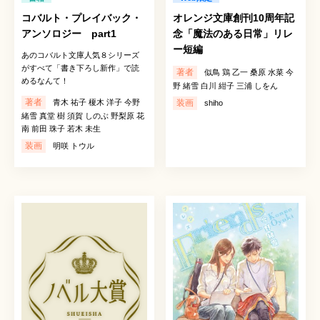
コバルト・プレイバック・
オレンジ文庫創刊10周年記
アンソロジー part1
念「魔法のある日常」リレ
ー短編
あのコバルト文庫人気８シリーズ
がすべて「書き下ろし新作」で読
著者
似鳥 鶏 乙一 桑原 水菜 今
めるなんて！
野 緒雪 白川 紺子 三浦 しをん
著者
青木 祐子 榎木 洋子 今野
装画
shiho
緒雪 真堂 樹 須賀 しのぶ 野梨原 花
南 前田 珠子 若木 未生
装画
明咲 トウル