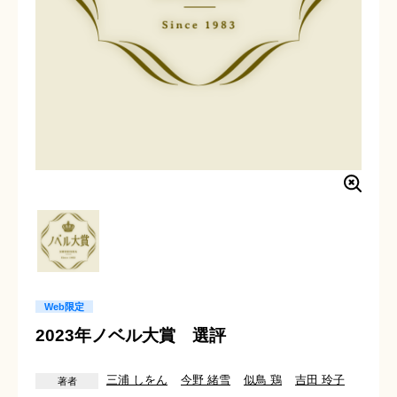
Web限定
2023年ノベル大賞 選評
三浦 しをん
今野 緒雪
似鳥 鶏
吉田 玲子