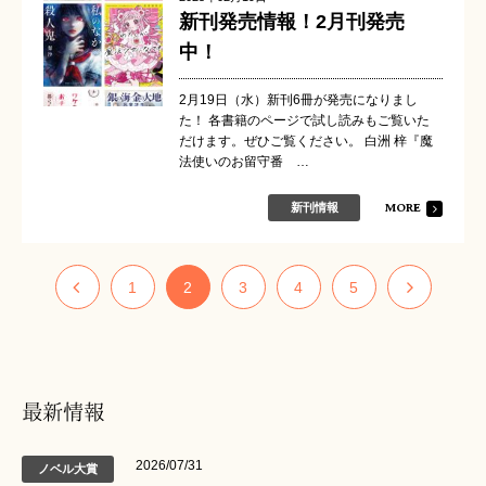
新刊発売情報！2月刊発売
中！
2月19日（水）新刊6冊が発売になりまし
た！ 各書籍のページで試し読みもご覧いた
だけます。ぜひご覧ください。 白洲 梓『魔
法使いのお留守番 …
MORE
新刊情報
1
2
3
4
5
最新情報
2026/07/31
ノベル大賞