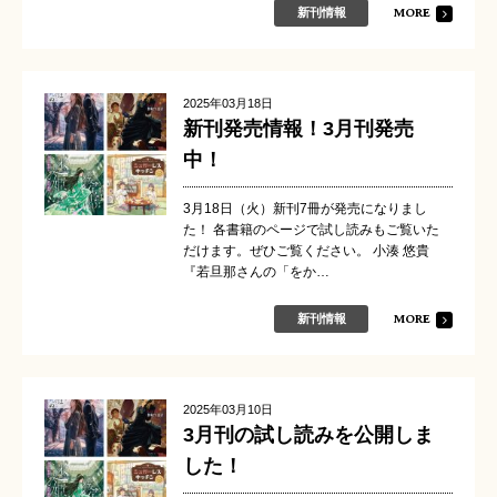
MORE
新刊情報
2025年03月18日
新刊発売情報！3月刊発売
中！
3月18日（火）新刊7冊が発売になりまし
た！ 各書籍のページで試し読みもご覧いた
だけます。ぜひご覧ください。 小湊 悠貴
『若旦那さんの「をか…
MORE
新刊情報
2025年03月10日
3月刊の試し読みを公開しま
した！