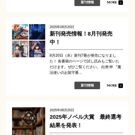
MORE
新刊情報
2025年08月20日
新刊発売情報！8月刊発売
中！
8月20日（水）新刊7冊が発売になりまし
た！ 各書籍のページで試し読みもご覧いた
だけます。ぜひご覧ください。 白洲 梓 『魔
法使いのお留守番…
MORE
新刊情報
2025年08月20日
2025年ノベル大賞 最終選考
結果を発表！