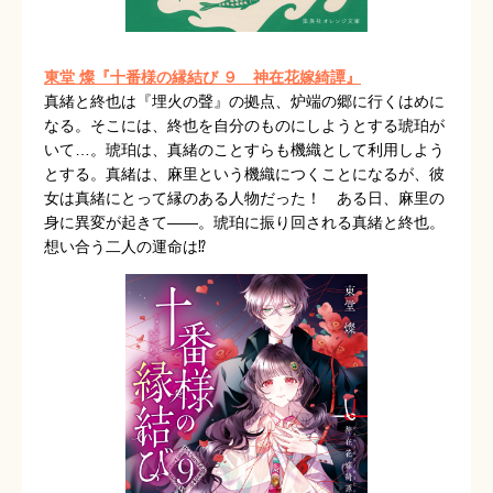
東堂 燦『十番様の縁結び ９ 神在花嫁綺譚』
真緒と終也は『埋火の聲』の拠点、炉端の郷に行くはめに
なる。そこには、終也を自分のものにしようとする琥珀が
いて…。琥珀は、真緒のことすらも機織として利用しよう
とする。真緒は、麻里という機織につくことになるが、彼
女は真緒にとって縁のある人物だった！ ある日、麻里の
身に異変が起きて――。琥珀に振り回される真緒と終也。
想い合う二人の運命は⁉