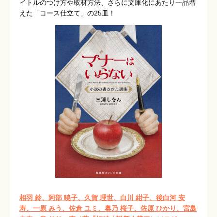
イトルのつけ方や取材方法、さらに文庫化にあたり一品増
えた「コース仕立て」の25皿！
相羽 鈴、阿部 暁子、久賀 理世、白川 紺子、後白河 安
寿、一原 みう、佐倉 ユミ、奥乃 桜子、佐原 ひかり、宮島