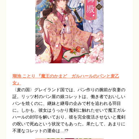
瑚池 ことり 『魔王のかまど ガルハールのパンと麦乙
女』
〈麦の国〉グレイランド国では、パン作りの腕前が良妻の
証。リッツ村のパン屋の娘コレットは、働き者でおいしい
パンを焼くのに、継妹と継母の企みで村を追われる羽目
に。しかも、彼女はうっかり魔剣に触れたせいで魔王ガル
ハールの封印を解いており、彼を完全復活させないと魔剣
の呪いで死ぬという状況でもあった。果たして、あまりに
不運なコレットの運命は…!?