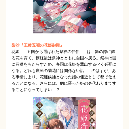
梨沙『王稜五閣の花姫御殿』
花姫
――
五国から選ばれた祭神の伴侶
――
は、舞の際に飾
る花を育て、懐妊後は祭神とともに自国へ戻る。祭神は国
に豊穣をもたらすため、各国は花姫を輩出するべく必死に
なる。どれも庶民の蘭花には関係ない話
――
のはずが、あ
る事情により、花姫候補となった姫の側近として都で仕え
ることになる。さらには、病に罹った姫の身代わりまです
ることになってしまい…？