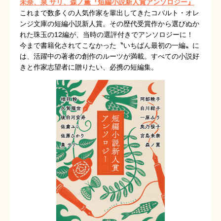
未奈、泉 サリ、森ノ薫『短編小説新人賞アンソロジー』
これまで数多くの人気作家を輩出してきたコバルト・オレ
ンジ文庫の短編小説新人賞。その歴代受賞作から選びぬか
れた珠玉の12編が、当時の選評付きでアンソロジーに！
今まで書籍化されてこなかった〝いちばん最初の一編〟に
は、活躍中の著者の創作のルーツが満載。すべての小説好
きと作家志望者に贈りたい、必携の短編集。