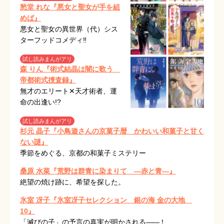
愁堂 れな『悪女と聖女が手を組
めば』
悪女と聖女の異世界（代）シス
ターフッドコメディ‼
試し読みまんがアリ
森 りん『術式結晶は闇に歌う
帝都術式捜査録』
無才のエリート✕天才術者、運
命の出逢い!?
試し読みまんがアリ
杉元 晶子『小鳥遊さんの京菓子暦 かわいい和菓子と甘く
ない謎』
季節をめぐる、京都の和菓子ミステリー
桑原 水菜『荒野は群青に染まりて ―赤と青―』
絶望の焼け跡に、希望を探した。
氷室 冴子『氷室冴子セレクション 銀の海 金の大地
10』
「滅びの子」の予言の真実が明かされる
――
！