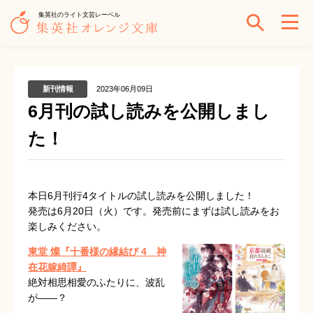
集英社のライト文芸レーベル
新刊情報
2023年06月09日
6月刊の試し読みを公開しまし
た！
本日6月刊行4タイトルの試し読みを公開しました！
発売は6月20日（火）です。発売前にまずは試し読みをお
楽しみください。
東堂 燦『十番様の縁結び 4 神
在花嫁綺譚』
絶対相思相愛のふたりに、波乱
が――？