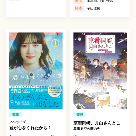
著者
山本 瑤 宇山 佳佑
脚本
宇山佳祐
書籍
書籍
ノベライズ
京都岡崎、月白さんとこ
君が心をくれたから 1
星降る空の夢の先