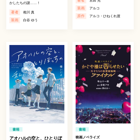
著者
宮田 光
かしたちの謎……！
装画
アルコ
著者
相川 真
原作
アルコ・ひねくれ渡
装画
白谷 ゆう
書籍
書籍
映画ノベライズ
アオハルの空と、ひとりぼ