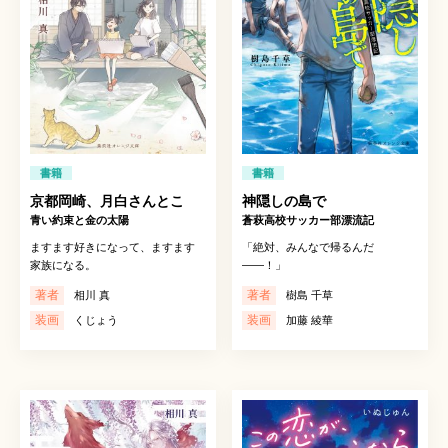
書籍
書籍
京都岡崎、月白さんとこ
神隠しの島で
青い約束と金の太陽
蒼萩高校サッカー部漂流記
ますます好きになって、ますます
「絶対、みんなで帰るんだ
家族になる。
――！」
著者
著者
相川 真
樹島 千草
装画
装画
くじょう
加藤 綾華