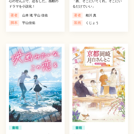
心のぜんぶで、恋をした。感動の
「茜、そこにいてくれ。そこにい
ドラマを小説化！
るだけでいい」
著者
著者
山本 瑤 宇山 佳佑
相川 真
脚本
装画
宇山佳佑
くじょう
書籍
書籍