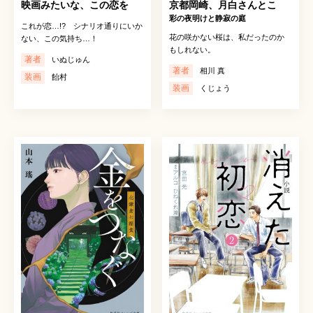
映画みたいな、この恋を
京都岡崎、月白さんとこ
彩の夜明けと静寂の庭
これが恋…!? シナリオ通りにいか
花の咲かない桜は、私だったのか
ない、この気持ち…！
もしれない。
著者
いぬじゅん
著者
相川 真
装画
飴村
装画
くじょう