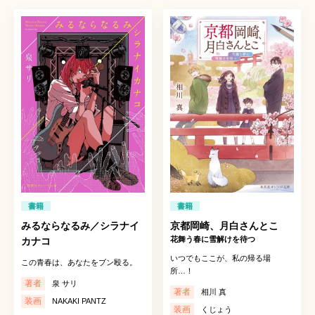
書籍
書籍
みるならなるみ／シラナイ
京都岡崎、月白さんとこ
花舞う春に雪解けを待つ
カナコ
いつでもここが、私の帰る場
この青春は、あなたをブン殴る。
所…！
著者
泉 サリ
著者
相川 真
装画
NAKAKI PANTZ
装画
くじょう