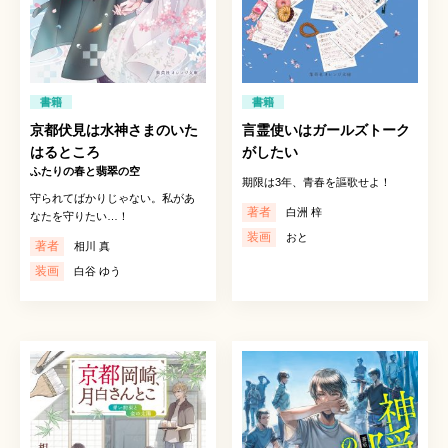
書籍
書籍
京都伏見は水神さまのいた
言霊使いはガールズトーク
はるところ
がしたい
ふたりの春と翡翠の空
期限は3年、青春を謳歌せよ！
守られてばかりじゃない。私があ
著者
白洲 梓
なたを守りたい…！
装画
おと
著者
相川 真
装画
白谷 ゆう