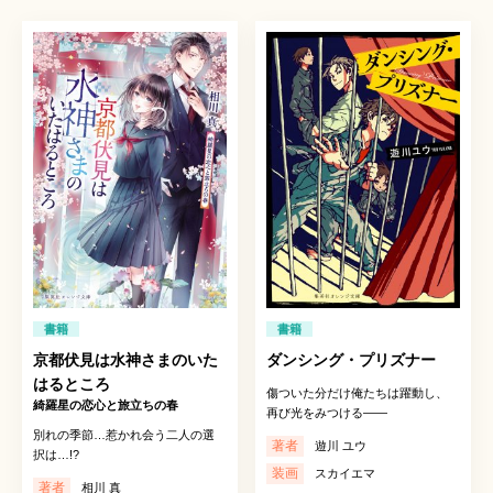
書籍
書籍
京都伏見は水神さまのいた
ダンシング・プリズナー
はるところ
傷ついた分だけ俺たちは躍動し、
綺羅星の恋心と旅立ちの春
再び光をみつける――
別れの季節…惹かれ会う二人の選
著者
遊川 ユウ
択は…!?
装画
スカイエマ
著者
相川 真