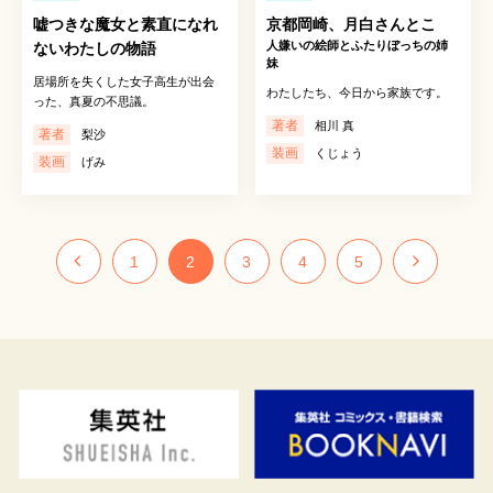
嘘つきな魔女と素直になれ
京都岡崎、月白さんとこ
人嫌いの絵師とふたりぼっちの姉
ないわたしの物語
妹
居場所を失くした女子高生が出会
わたしたち、今日から家族です。
った、真夏の不思議。
著者
相川 真
著者
梨沙
装画
くじょう
装画
げみ
1
2
3
4
5