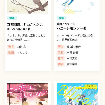
書籍
書籍
映画ノベライズ
京都岡崎、月白さんとこ
ハニーレモンソーダ
迷子の子猫と雪月花
「いろいろ」家族の京都じんわり
ハニーレモンソーダの君に出会
ほっこり物語……！
い、世界が変わる。
著者
著者
相川 真
後白河 安寿
装画
装画
くじょう
村田 真優
原作
村田真優
脚本
吉川菜美