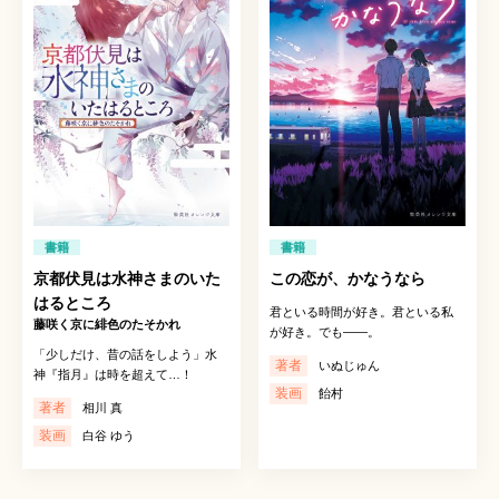
書籍
書籍
京都伏見は水神さまのいた
この恋が、かなうなら
はるところ
君といる時間が好き。君といる私
藤咲く京に緋色のたそかれ
が好き。でも——。
「少しだけ、昔の話をしよう」水
著者
いぬじゅん
神『指月』は時を超えて…！
装画
飴村
著者
相川 真
装画
白谷 ゆう