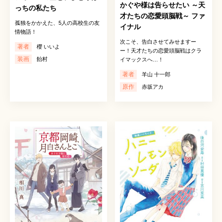
かぐや様は告らせたい ～天
っちの私たち
才たちの恋愛頭脳戦～ ファ
孤独をかかえた、5人の高校生の友
イナル
情物語！
次こそ、告白させてみせますー
著者
櫻 いいよ
ー！天才たちの恋愛頭脳戦はクラ
装画
飴村
イマックスへ…！
著者
羊山 十一郎
原作
赤坂アカ