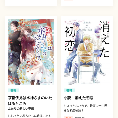
書籍
書籍
京都伏見は水神さまのいた
小説 消えた初恋
はるところ
ちょっとおバカで、最高に一生懸
ふたりの新しい季節
命な初恋物語！
じれったい恋人たちに迫る、あや