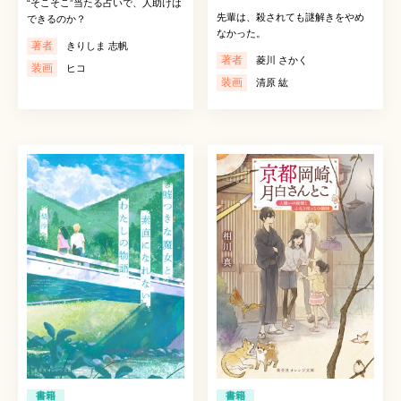
“そこそこ”当たる占いで、人助けは
先輩は、殺されても謎解きをやめ
できるのか？
なかった。
著者
きりしま 志帆
著者
菱川 さかく
装画
ヒコ
装画
清原 紘
書籍
書籍