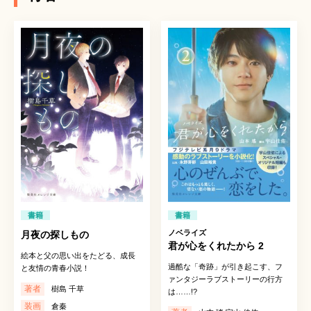
書籍
書籍
ノベライズ
月夜の探しもの
君が心をくれたから 2
絵本と父の思い出をたどる、成長
過酷な「奇跡」が引き起こす、フ
と友情の青春小説！
ァンタジーラブストーリーの行方
著者
樹島 千草
は……!?
装画
倉秦