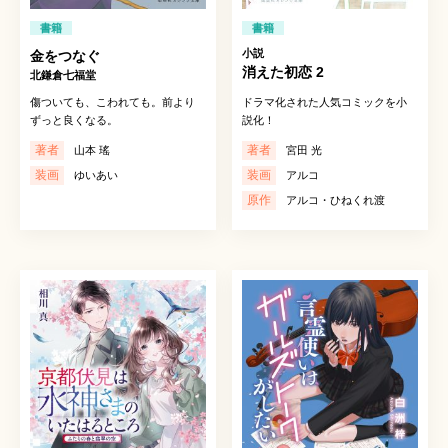
書籍
書籍
小説
金をつなぐ
消えた初恋 2
北鎌倉七福堂
傷ついても、こわれても。前より
ドラマ化された人気コミックを小
ずっと良くなる。
説化！
著者
著者
山本 瑤
宮田 光
装画
装画
ゆいあい
アルコ
原作
アルコ・ひねくれ渡