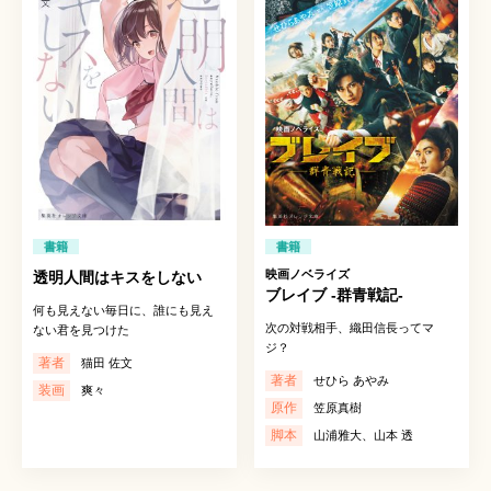
書籍
書籍
映画ノベライズ
透明人間はキスをしない
ブレイブ -群青戦記-
何も見えない毎日に、誰にも見え
次の対戦相手、織田信長ってマ
ない君を見つけた
ジ？
著者
猫田 佐文
著者
せひら あやみ
装画
爽々
原作
笠原真樹
脚本
山浦雅大、山本 透