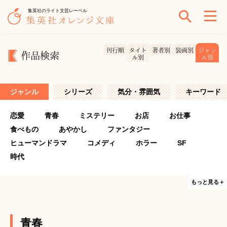
集英社のライト文芸レーベル
刊行順
タイト
著者別
装画別
ジャン
作品検索
ル別
ル別
ジャンル
シリーズ
気分・雰囲気
キーワード
恋愛
青春
ミステリー
お店
お仕事
食べもの
あやかし
ファンタジー
ヒューマンドラマ
コメディ
ホラー
SF
時代
もっと見る＋
青春