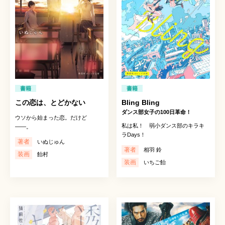
書籍
書籍
この恋は、とどかない
Bling Bling
ダンス部女子の100日革命！
ウソから始まった恋。だけど
私は私！ 弱小ダンス部のキラキ
――。
ラDays！
著者
いぬじゅん
著者
相羽 鈴
装画
飴村
装画
いちご飴