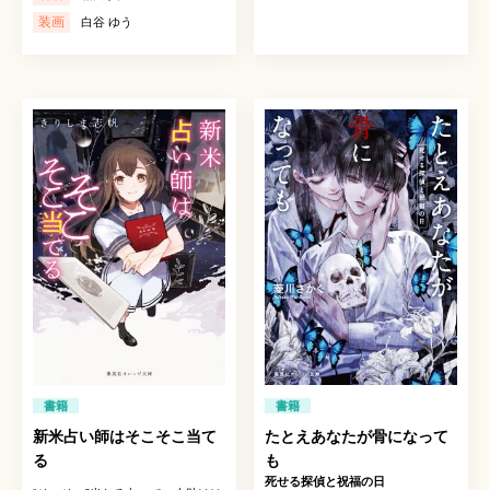
装画
白谷 ゆう
書籍
書籍
新米占い師はそこそこ当て
たとえあなたが骨になって
る
も
死せる探偵と祝福の日