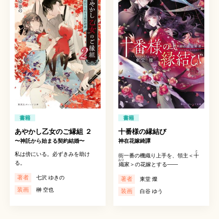
書籍
書籍
あやかし乙女のご縁組 ２
十番様の縁結び
〜神託から始まる契約結婚〜
神在花嫁綺譚
と
私は傍にいる。必ずきみを助け
街一番の機織り上手を、領主＜
十
おり
る。
織
家＞の花嫁とする——
著者
七沢 ゆきの
著者
東堂 燦
装画
榊 空也
装画
白谷 ゆう