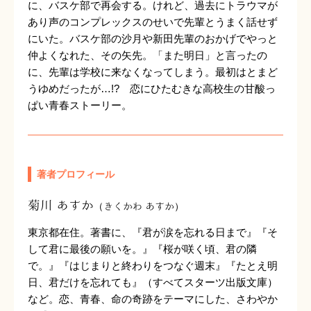
に、バスケ部で再会する。けれど、過去にトラウマが
あり声のコンプレックスのせいで先輩とうまく話せず
にいた。バスケ部の沙月や新田先輩のおかげでやっと
仲よくなれた、その矢先。「また明日」と言ったの
に、先輩は学校に来なくなってしまう。最初はとまど
うゆめだったが…!? 恋にひたむきな高校生の甘酸っ
ぱい青春ストーリー。
著者プロフィール
菊川 あすか
（きくかわ あすか）
東京都在住。著書に、『君が涙を忘れる日まで』『そ
して君に最後の願いを。』『桜が咲く頃、君の隣
で。』『はじまりと終わりをつなぐ週末』『たとえ明
日、君だけを忘れても』（すべてスターツ出版文庫）
など。恋、青春、命の奇跡をテーマにした、さわやか