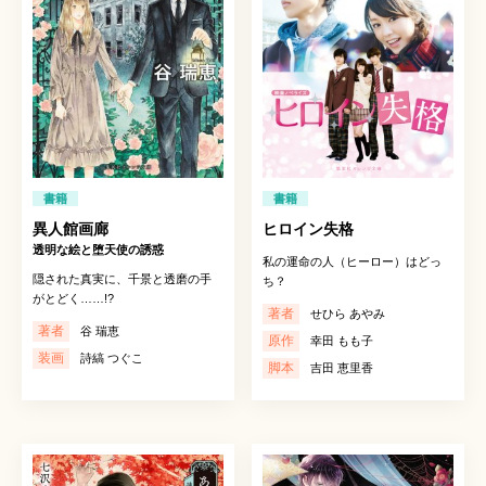
書籍
書籍
異人館画廊
ヒロイン失格
透明な絵と堕天使の誘惑
私の運命の人（ヒーロー）はどっ
隠された真実に、千景と透磨の手
ち？
がとどく……!?
著者
せひら あやみ
著者
谷 瑞恵
原作
幸田 もも子
装画
詩縞 つぐこ
脚本
吉田 恵里香