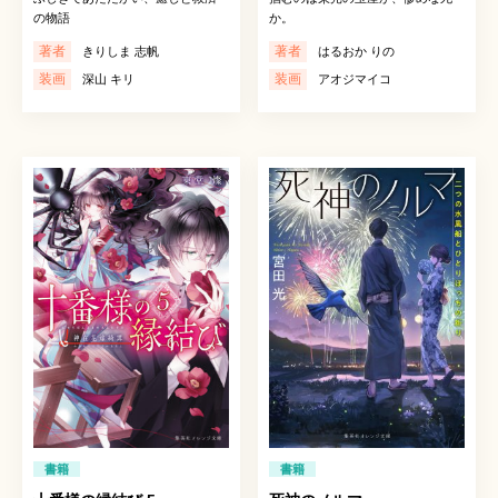
の物語
か。
著者
著者
きりしま 志帆
はるおか りの
装画
装画
深山 キリ
アオジマイコ
書籍
書籍