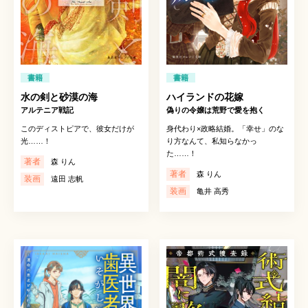
書籍
書籍
水の剣と砂漠の海
ハイランドの花嫁
アルテニア戦記
偽りの令嬢は荒野で愛を抱く
このディストピアで、彼女だけが
身代わり×政略結婚。「幸せ」のな
光……！
り方なんて、私知らなかっ
た……！
著者
森 りん
著者
森 りん
装画
遠田 志帆
装画
亀井 高秀