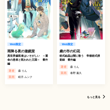
Web限定
Web限定
雨降る夜の遊戯室
歳の市の幻花
異世界歯医者はいそがしい ～運
術式結晶は闇に歌う 帝都術式捜
命の患者と呪われた王国～ 番外
査録 番外編
編
著者
森 りん
著者
森 りん
装画
春野 薫久
装画
睦月 ムンク
もっと見る