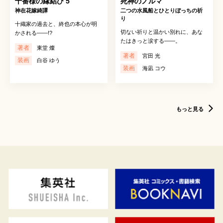
十番様の縁結び 5
死神のノルマ
神在花嫁綺譚
二つの水風船とひとりぼっちの祈
り
十織家の過去と、終也の本心が明
切ない祈りと温かい別れに、あな
かされる――!?
たはきっと涙する――。
著者
東堂 燦
著者
宮田 光
装画
白谷 ゆう
装画
海凪 コウ
もっと見る