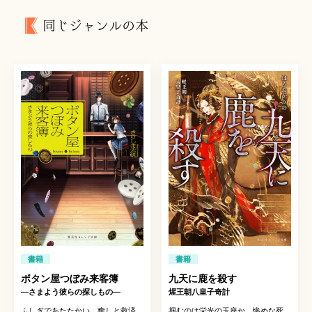
同じジャンルの本
書籍
書籍
ボタン屋つぼみ来客簿
九天に鹿を殺す
―さまよう彼らの探しもの―
煋王朝八皇子奇計
ふしぎであたたかい、癒しと救済
掴むのは栄光の玉座か、惨めな死