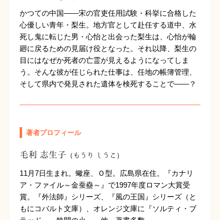
かつての中国――宋の官吏任用試験・科挙に合格した
心優しい青年・梨生。地方官として赴任する道中、水
死し鬼に転じた男・心怡と出会った梨生は、心怡が輪
廻に戻るための見届け役となった。それ以降、梨生の
目にはなぜか死者の亡霊が見えるようになってしま
う。そんな彼が任じられた仕事は、任地の帳簿管理、
そして県内で発見された遺体を検死することで――？
著者プロフィール
毛利 志生子
（もうり しうこ）
11月7日生まれ。蠍座、Ｏ型。広島県在住。『カナリ
ア・ファイル～金蚕蠱～』で1997年度ロマン大賞受
賞。『外法師』シリーズ、『風の王国』シリーズ（と
もにコバルト文庫）、オレンジ文庫に『ソルティ・ブ