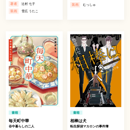
著者
辻村 七子
装画
むっしゅ
装画
雪広 うたこ
書籍
書籍
毎天町中華
相棒は犬
谷中暮らしの二人
転生探偵マカロンの事件簿