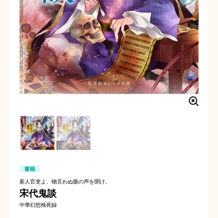
書籍
新人官吏よ、物言わぬ骸の声を聞け。
宋代鬼談
中華幻想検死録