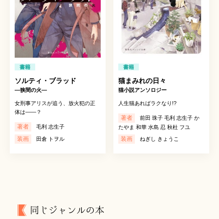
書籍
書籍
ソルティ・ブラッド
猫まみれの日々
―狭間の火―
猫小説アンソロジー
女刑事アリスが追う、放火犯の正
人生猫あればラクなり!?
体は――？
著者
前田 珠子 毛利 志生子 か
著者
毛利 志生子
たやま 和華 水島 忍 秋杜 フユ
装画
装画
田倉 トヲル
ねぎし きょうこ
同じジャンルの本