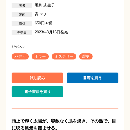
毛利 志生子
宵 マチ
650円＋税
2023年3月16日発売
バディ
ホラー
ミステリー
歴史
試し読み
書籍を買う
電子書籍を買う
頭上で輝く太陽が、容赦なく肌を焼き、その熱で、目
に映る風景を霞ませる。