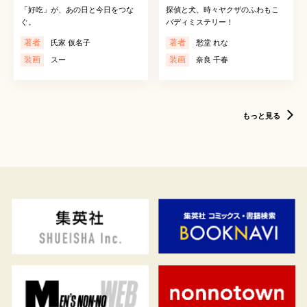
「好吃」が、あの日と今日をつな
探偵と犬、時々ヤクザのふわもこ
ぐ。
バディミステリー！
著者
著者
氏家 仮名子
愁堂 れな
装画
装画
スー
奈良 千春
もっと見る