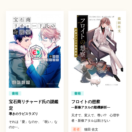
書籍
書籍
宝石商リチャード氏の謎鑑
フロイトの想察
―新條アタルの動機解析―
定
導きのラピスラズリ
天才で、変人で、尊い!? 心理学
者・新條アタルは欺けない
それは「愛」なのか、「呪い」な
のか--。
著者
猫田 佐文