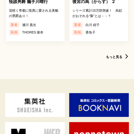
怪談男爵 籠手川晴行
後宮の烏（からす） ２
花咲く帝都に怪異に愛される美貌
シリーズ累計15万部突破！ 烏妃
の男爵あり！
がおそれる“梟”とは－－？
著者
著者
瀬川 貴次
白川 紺子
装画
装画
THORES 柴本
香魚子
もっと見る