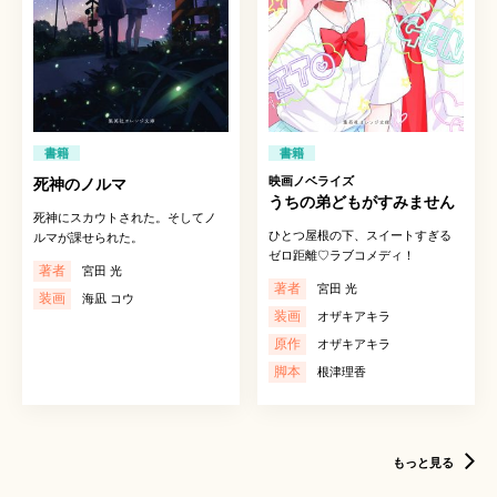
書籍
書籍
映画ノベライズ
死神のノルマ
うちの弟どもがすみません
死神にスカウトされた。そしてノ
ひとつ屋根の下、スイートすぎる
ルマが課せられた。
ゼロ距離♡ラブコメディ！
著者
宮田 光
著者
宮田 光
装画
海凪 コウ
装画
オザキアキラ
原作
オザキアキラ
脚本
根津理香
もっと見る