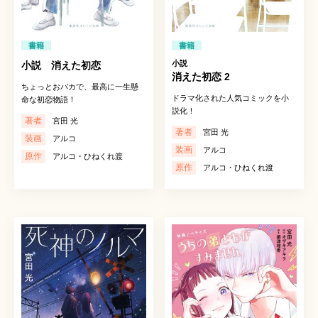
書籍
書籍
小説
小説 消えた初恋
消えた初恋 2
ちょっとおバカで、最高に一生懸
ドラマ化された人気コミックを小
命な初恋物語！
説化！
著者
宮田 光
著者
宮田 光
装画
アルコ
装画
アルコ
原作
アルコ・ひねくれ渡
原作
アルコ・ひねくれ渡