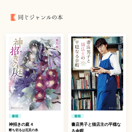
同じジャンルの本
書籍
書籍
神招きの庭 4
書店男子と猫店主の平穏な
断ち切るは厄災の糸
る余暇