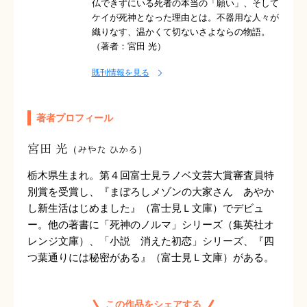
仏できずにいる死者の本当の「願い」、そして
ケイが死神となった理由とは。不器用な人々が
織りなす、温かくて切ないさよならの物語。
（著者：宮田 光）
既刊情報を見る
著者プロフィール
宮田 光
（みやた ひかる）
栃木県生まれ。第４回富士見ラノベ文芸大賞審査員特
別賞を受賞し、『まぼろしメゾンの大家さん あやか
し新生活はじめました』（富士見Ｌ文庫）でデビュ
ー。他の著書に「死神のノルマ」シリーズ（集英社オ
レンジ文庫）、「小説 消えた初恋」シリーズ、『四
つ葉通りには秘密がある』（富士見Ｌ文庫）がある。
この作品をシェアする