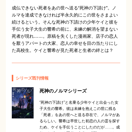
成仏できない死者をあの世へ送る“死神の下請け”。ノ
ルマを達成できなければ半永久的にこの世をさまよい
続けるという。そんな死神の下請けの少年ケイと彼を
手伝う女子大生の響希の前に、未練の解消を望まない
死者が現れ……。原稿を失くした漫画家、店子の恋人
を厭うアパートの大家、恋人の幸せを目の当たりにし
た高校生。ケイと響希が見た死者と生者の絆とは？
シリーズ既刊情報
死神のノルマシリーズ
“死神の下請け”と名乗る少年ケイと出会った女
子大生の響希。彼は未練を抱えこの世に残る
「死者」をあの世へと送る存在で、ノルマがあ
るらしい。響希は早世した初恋の人の霊を探す
ため、ケイを手伝うことにしたのだが……。成