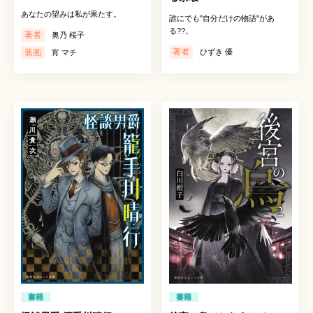
あなたの望みは私が果たす。
誰にでも"自分だけの物語"があ
る??。
著者
奥乃 桜子
著者
装画
ひずき 優
宵 マチ
書籍
書籍