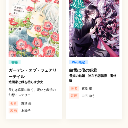
書籍
Web限定
ガーデン・オブ・フェアリ
白雪は僕の姫君
雪姫の結婚 神在初恋花譚 番外
ーテイル
編
造園家と緑を枯らす少女
著者
東堂 燦
美しき庭園に咲く、呪いと救済の
幻想ミステリー
装画
白谷 ゆう
著者
東堂 燦
装画
友風子