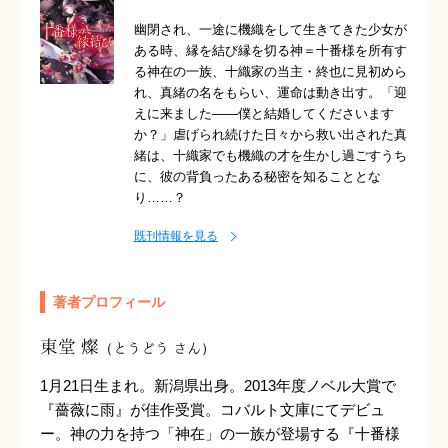
幽閉され、一途に機織をして生きてきた少女が
ある時、縁を結び縁を切る神＝十番様を所有す
る神在の一族、十織家の当主・終也に見初めら
れ、真緒の名をもらい、運命は動き出す。「迎
えに来ました――僕と結婚してくださいます
か？」虐げられ続けた日々から救い出された真
緒は、十織家でも機織の才を生かし過ごすうち
に、彼の背負ったある秘密を知ることとな
り……？
既刊情報を見る
著者プロフィール
東堂 燦
（とうどう さん）
1月21日生まれ。新潟県出身。2013年度ノベル大賞で
『薔薇に雨』が佳作受賞。コバルト文庫にてデビュ
ー。神の力を持つ「神在」の一族が登場する『十番様