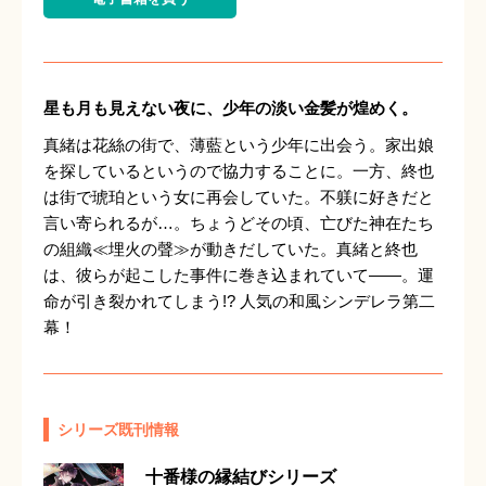
星も月も見えない夜に、少年の淡い金髪が煌めく。
真緒は花絲の街で、薄藍という少年に出会う。家出娘
を探しているというので協力することに。一方、終也
は街で琥珀という女に再会していた。不躾に好きだと
言い寄られるが…。ちょうどその頃、亡びた神在たち
の組織≪埋火の聲≫が動きだしていた。真緒と終也
は、彼らが起こした事件に巻き込まれていて――。運
命が引き裂かれてしまう!? 人気の和風シンデレラ第二
幕！
シリーズ既刊情報
十番様の縁結びシリーズ