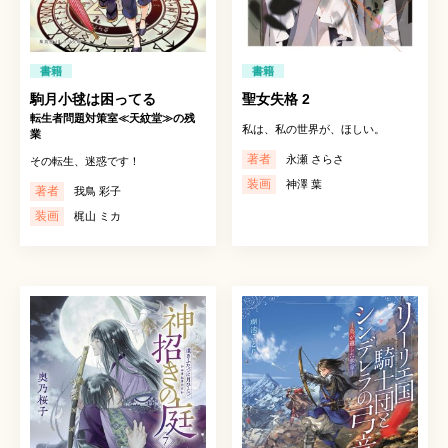
書籍
書籍
駒月小毬は困ってる
聖女失格 2
転生者問題対策室≪天紋堂≫の残
私は、私の世界が、ほしい。
業
著者
永瀬 さらさ
その転生、迷惑です！
装画
神澤 葉
著者
我鳥 彩子
装画
梶山 ミカ