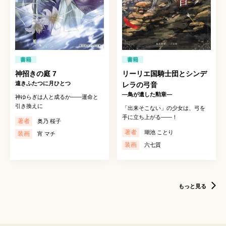
書籍
書籍
神招きの庭 7
リーリエ国騎士団とシンデ
遠きふたつに月ひとつ
レラの弓音
―鳥が遺した勲章―
神ゆらぎは人と成るか——運命と
引き換えに
「出来そこない」の少女は、弓を
手に立ち上がる――！
著者
奥乃 桜子
著者
瑚池 ことり
装画
宵 マチ
装画
六七質
もっと見る