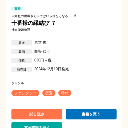
書籍
≪終也の機織さん≫ではいられなくなる――⁉
十番様の縁結び ７
神在花嫁綺譚
東堂 燦
白谷 ゆう
630円＋税
2024年12月19日発売
ファンタジー
恋愛
時代
試し読み
書籍を買う
電子書籍を買う