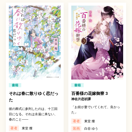
書籍
書籍
それは春に散りゆく恋だっ
百番様の花嫁御寮 3
神在片恋祈譚
た
「お前が妻でいてくれて、良かっ
彼の葬式に参列したのは、十三回
た」
目になる。それは永遠に来ない、
春のこと——
著者
東堂 燦
著者
東堂 燦
装画
白谷 ゆう