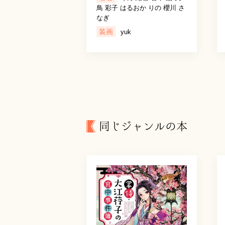
鳥 彩子 はるおか りの 櫻川 さ
なぎ
装画
yuk
同じジャンルの本