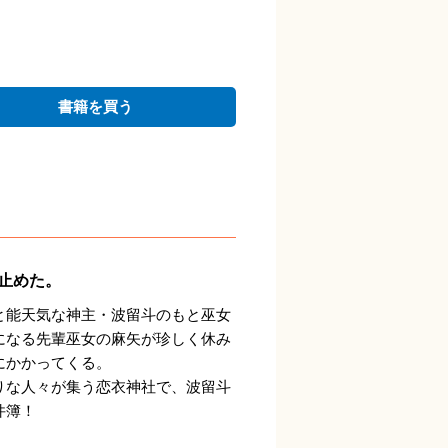
書籍を買う
止めた。
と能天気な神主・波留斗のもと巫女
になる先輩巫女の麻矢が珍しく休み
にかかってくる。
りな人々が集う恋衣神社で、波留斗
件簿！