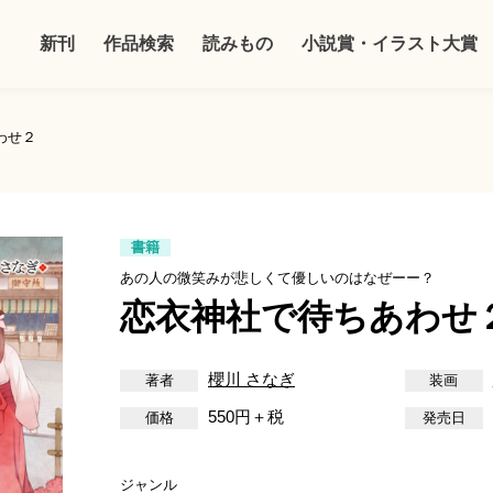
新刊
作品検索
読みもの
小説賞・イラスト大賞
わせ２
書籍
あの人の微笑みが悲しくて優しいのはなぜーー？
恋衣神社で待ちあわせ
櫻川 さなぎ
550円＋税