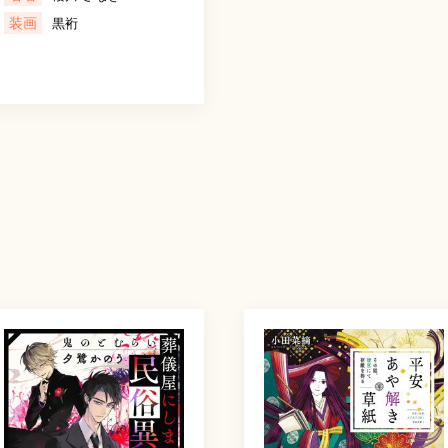
装画
黒裄