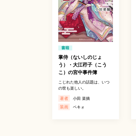
書籍
掌侍（ないしのじょ
う）・大江荇子（こう
こ）の宮中事件簿
こじれた他人の話題は、いつ
の世も楽しい。
著者
小田 菜摘
装画
ペキォ