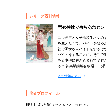
シリーズ既刊情報
恋衣神社で待ちあわせシ
ユル神主と女子高校生巫女の
を変えたくて、バイトを始め
社で巫女さんバイトをするは
バイトをすることに。そこで
ある事件に巻き込まれて!? 
る？ 神楽坂謎解き物語！ （
既刊情報を見る
著者プロフィール
櫻川 さなぎ
（さくらかわ さなぎ）