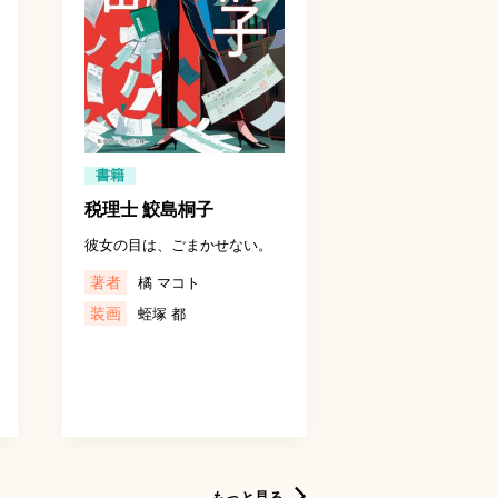
書籍
税理士 鮫島桐子
彼女の目は、ごまかせない。
著者
橘 マコト
装画
蛭塚 都
もっと見る