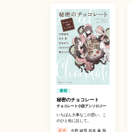
書籍
秘密のチョコレート
チョコレート小説アンソロジー
いちばん大事なこの思い、こ
のひと粒に託して。
著者
今野 緒雪 岩本 薫 我