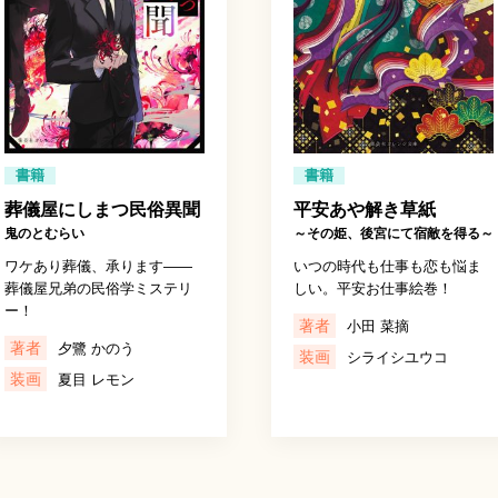
書籍
書籍
葬儀屋にしまつ民俗異聞
平安あや解き草紙
鬼のとむらい
～その姫、後宮にて宿敵を得る～
ワケあり葬儀、承ります――
いつの時代も仕事も恋も悩ま
葬儀屋兄弟の民俗学ミステリ
しい。平安お仕事絵巻！
ー！
著者
小田 菜摘
著者
夕鷺 かのう
装画
シライシユウコ
装画
夏目 レモン