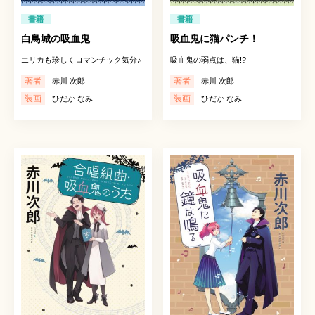
書籍
書籍
白鳥城の吸血鬼
吸血鬼に猫パンチ！
エリカも珍しくロマンチック気分♪
吸血鬼の弱点は、猫!?
著者
著者
赤川 次郎
赤川 次郎
装画
装画
ひだか なみ
ひだか なみ