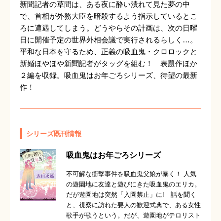
新聞記者の草間は、ある夜に酔い潰れて見た夢の中
で、首相が外務大臣を暗殺するよう指示しているとこ
ろに遭遇してしまう。どうやらその計画は、次の日曜
日に開催予定の世界外相会議で実行されるらしく…。
平和な日本を守るため、正義の吸血鬼・クロロックと
新婚ほやほや新聞記者がタッグを組む！ 表題作ほか
２編を収録。吸血鬼はお年ごろシリーズ、待望の最新
作！
シリーズ既刊情報
吸血鬼はお年ごろシリーズ
不可解な衝撃事件を吸血鬼父娘が暴く！ 人気
の遊園地
に友達と遊びにきた吸血鬼のエリカ。
だが遊園地は突然「入園禁止」に! 話を聞く
と、視察に訪れた要人の歓迎式典で、ある女性
歌手が歌うという。だが、遊園地がテロリスト