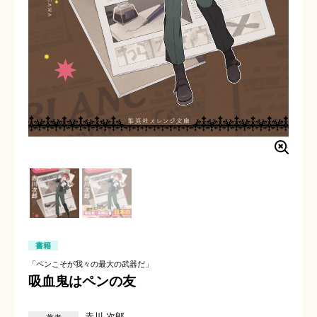
書籍
「ペンこそが我々の最大の武器だ」
吸血鬼はペンの友
赤川 次郎