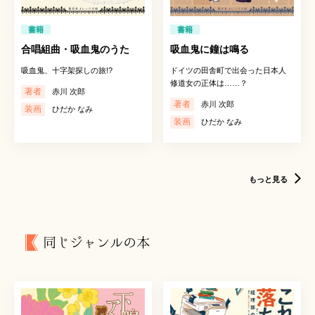
書籍
書籍
合唱組曲・吸血鬼のうた
吸血鬼に鐘は鳴る
吸血鬼、十字架探しの旅!?
ドイツの田舎町で出会った日本人
修道女の正体は……？
著者
赤川 次郎
著者
赤川 次郎
装画
ひだか なみ
装画
ひだか なみ
もっと見る
同じジャンルの本