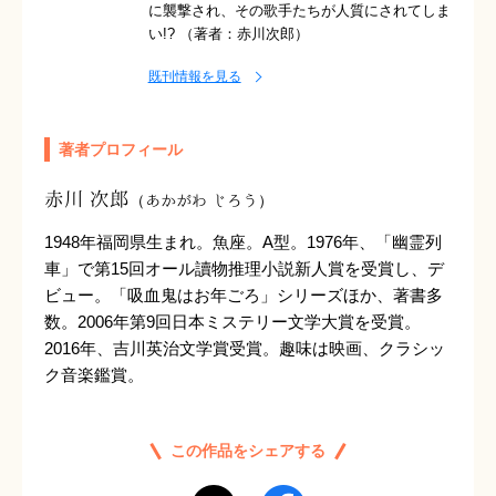
に襲撃され、その歌手たちが人質にされてしま
い!? （著者：赤川次郎）
既刊情報を見る
著者プロフィール
赤川 次郎
（あかがわ じろう）
1948年福岡県生まれ。魚座。A型。1976年、「幽霊列
車」で第15回オール讀物推理小説新人賞を受賞し、デ
ビュー。「吸血鬼はお年ごろ」シリーズほか、著書多
数。2006年第9回日本ミステリー文学大賞を受賞。
2016年、吉川英治文学賞受賞。趣味は映画、クラシッ
ク音楽鑑賞。
この作品をシェアする