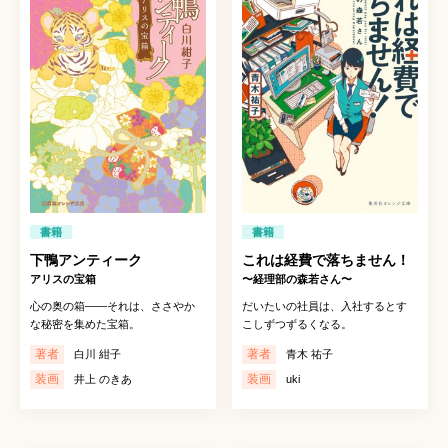
書籍
書籍
下鴨アンティーク
これは経費で落ちません！
アリスの宝箱
〜経理部の森若さん〜
心の奥の箱――それは、ささやか
だいたいの社員は、入社するとす
な秘密を集めた宝箱。
こしずつずるくなる。
著者
著者
白川 紺子
青木 祐子
装画
装画
井上 のきあ
uki