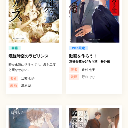
書籍
Web限定
螺旋時空のラビリンス
動画を作ろう！
京橋骨董かげろう堂 番外編
時を永遠に彷徨っても、君を二度
著者
と死なせない。
辻村 七子
装画
野白 ぐり
著者
辻村 七子
装画
清原 紘