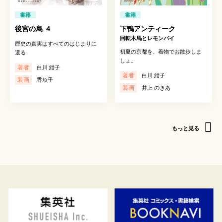
書籍
書籍
後宮の烏 ４
下鴨アンティーク
回転木馬とレモンパイ
歴史の真実はすべてのはじまりに
初夏の京都を、着物でお散歩しま
還る
しょ。
著者
白川 紺子
著者
白川 紺子
装画
香魚子
装画
井上 のきあ
もっと見る