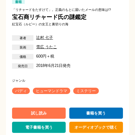
書籍
「リチャードをたすけて」。正義のもとに届いたメールの意味は!?
宝石商リチャード氏の謎鑑定
紅宝石（ルビー）の女王と裏切りの海
辻村 七子
雪広 うたこ
600円＋税
2018年6月21日発売
バディ
ヒューマンドラマ
ミステリー
試し読み
書籍を買う
電子書籍を買う
オーディオブックで聴く