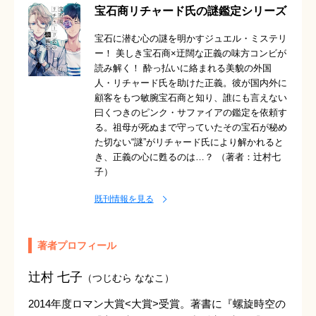
宝石商リチャード氏の謎鑑定シリーズ
宝石に潜む心の謎を明かすジュエル・ミステリ
ー！ 美しき宝石商×迂闊な正義の味方コンビが
読み解く！ 酔っ払いに絡まれる美貌の外国
人・リチャード氏を助けた正義。彼が国内外に
顧客をもつ敏腕宝石商と知り、誰にも言えない
曰くつきのピンク・サファイアの鑑定を依頼す
る。祖母が死ぬまで守っていたその宝石が秘め
た切ない“謎”がリチャード氏により解かれると
き、正義の心に甦るのは…？ （著者：辻村七
子）
既刊情報を見る
著者プロフィール
辻村 七子
（つじむら ななこ）
2014年度ロマン大賞<大賞>受賞。著書に『螺旋時空の