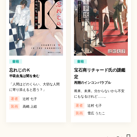
書籍
書籍
忘れじのＫ
宝石商リチャード氏の謎鑑
半吸血鬼は闇を食む
定
再開のインコンパラブル
「人間はどのくらい、大切な人間
に寄り添えると思う？」
将来、未来。分からないから不安
にもなるけれど……。
著者
辻村 七子
著者
辻村 七子
装画
高嶋 上総
装画
雪広 うたこ