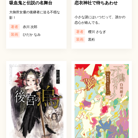
吸血鬼と伝説の名舞台
恋衣神社で待ちあわせ
大御所女優の後継者に迫る不穏な
小さな謎にはいつだって、誰かの
影！
恋心が絡んでる。
著者
赤川 次郎
著者
櫻川 さなぎ
装画
ひだか なみ
装画
黒裄