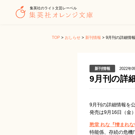
集英社のライト文芸レーベル
TOP
>
おしらせ
>
新刊情報
>
9月刊の詳細情
新刊情報
2022年0
9月刊の詳
9月刊の詳細情報を
発売は9月16日（
愁堂 れな『憎まれな
特能係、存続の危機!