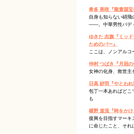
希多 美咲『龍貴国宝
自身も知らない硝飛
——。中華男性バデ
ゆきた 志旗『ミッ
ためのバー』
ここは、ノンアルコ
仲村 つばき『月冠の
女神の化身、救世主
日高 砂羽『やとわ
包丁一本あればどこ
も
椹野 道流『時をかけ
復興を目指すマーキ
に命じたこと、それは