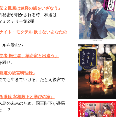
伝 2 鳳凰は迷楼の蝶をいざなう』
の秘密が明かされる時、林迅は
ィミステリー第2弾！
ドナイト・モクテル 飲まないあなたの
ールを嗜むバー
使者 転生者、革命家と出逢う』
を殺せ。
れ寵姫の後宮料理録』
ででも生きていける、たとえ後宮で
る眼鏡 宰相殿下と学びの家』
ス島の未来のため、国王陛下が遊馬
…!?