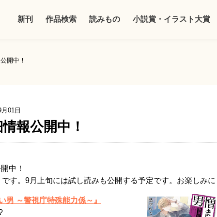
新刊
作品検索
読みもの
小説賞・イラスト大賞
報公開中！
9月01日
細情報公開中！
公開中！
金）です。9月上旬には試し読みも公開する予定です。お楽しみに
い男 ～警視庁特殊能力係～』
?