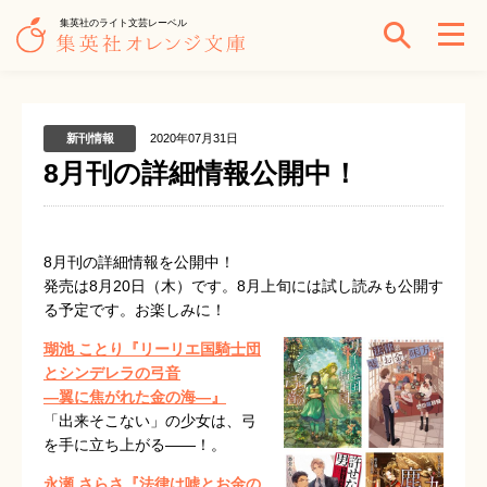
集英社のライト文芸レーベル
新刊情報
2020年07月31日
8月刊の詳細情報公開中！
8月刊の詳細情報を公開中！
発売は8月20日（木）です。8月上旬には試し読みも公開す
る予定です。お楽しみに！
瑚池 ことり『リーリエ国騎士団
とシンデレラの弓音
―翼に焦がれた金の海―』
「出来そこない」の少女は、弓
を手に立ち上がる——！。
永瀬 さらさ『法律は嘘とお金の