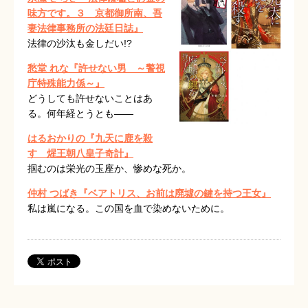
味方です。３ 京都御所南、吾
妻法律事務所の法廷日誌』
法律の沙汰も金しだい!?
愁堂 れな『許せない男 ～警視
庁特殊能力係～』
どうしても許せないことはあ
る。何年経とうとも――
はるおかりの『九天に鹿を殺
す 煋王朝八皇子奇計』
掴むのは栄光の玉座か、惨めな死か。
仲村 つばき『ベアトリス、お前は廃墟の鍵を持つ王女』
私は嵐になる。この国を血で染めないために。