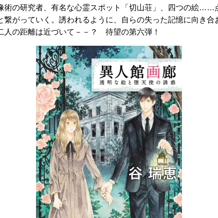
像術の研究者、有名な心霊スポット「切山荘」、四つの絵……
と繋がっていく。誘われるように、自らの失った記憶に向き合
二人の距離は近づいて－－？ 待望の第六弾！