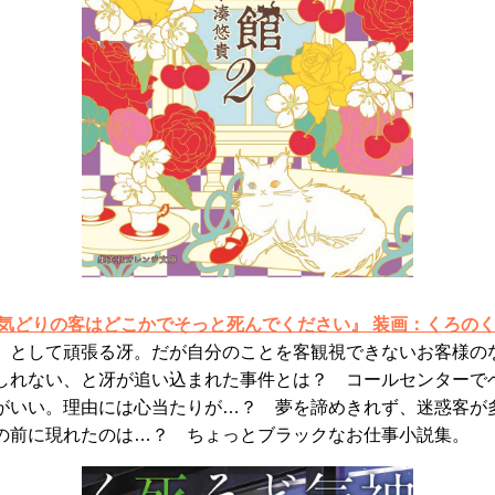
ま気どりの客はどこかでそっと死んでください』 装画：くろの
」として頑張る冴。だが自分のことを客観視できないお客様の
しれない、と冴が追い込まれた事件とは？ コールセンターで
がいい。理由には心当たりが…？ 夢を諦めきれず、迷惑客が
の前に現れたのは…？ ちょっとブラックなお仕事小説集。