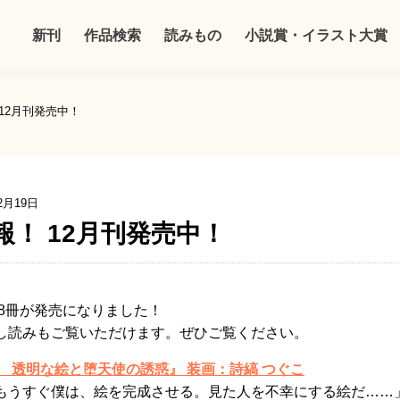
新刊
作品検索
読みもの
小説賞・イラスト大賞
12月刊発売中！
2月19日
報！ 12月刊発売中！
8
冊が発売になりました！
し読みもご覧いただけます。ぜひご覧ください。
 透明な絵と堕天使の誘惑』 装画：詩縞 つぐこ
もうすぐ僕は、絵を完成させる。見た人を不幸にする絵だ……