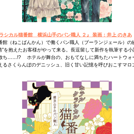
ラシカル猫番館 横浜山手のパン職人 ２』 装画：井上 のきあ
番館（ねこばんかん）で働くパン職人（ブーランジェール）の
事情”を抱えたお客様がやって来る。長逗留して新作を執筆する
放ち……!? ホテルが舞台の、おもてなしに満ちたハートウォ
えるさくらんぼのデニッシュ、旧く甘い記憶を呼びおこすマロ