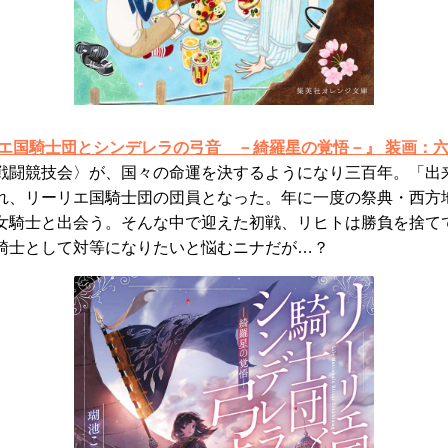
リエ国騎士団とシンデレラの弓音 －綺羅星の覚悟－』 装画：
戦闘競技会〉が、国々の命運を決するようになり三百年。「出
れ、リーリエ国騎士団の団員となった。年に一度の祭典・西方
女騎士と出会う。そんな中で迎えた初戦、リヒトは勝負を捨て
騎士として対等になりたいと悩むニナだが…？