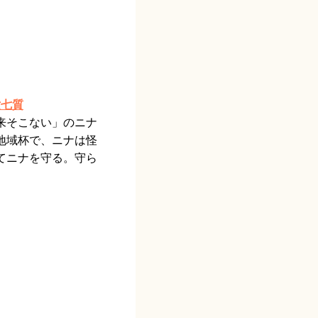
六七質
来そこない」のニナ
地域杯で、ニナは怪
てニナを守る。守ら