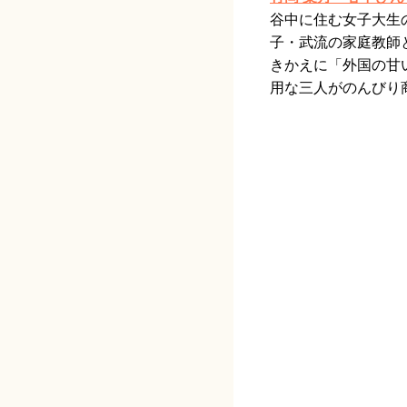
谷中に住む女子大生
子・武流の家庭教師
きかえに「外国の甘
用な三人がのんびり