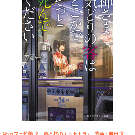
づめカフェ竹善 ２ 春と桜のエトセトラ』 装画：勝田 文