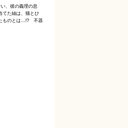
合い、彼の義理の息
当てた紬は、猫とひ
ものとは…!? 不器