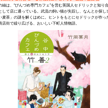
の紬は、“びんづめ専門カフェ”を営む英国人セドリックと知り
として店に通っている。武流の飼い猫が失踪し、なんとか探し
い麦茶」の謎を解くはめに。ヒントをもとにセドリックが作った
商店街で繰り広げる、おいしい下町人情物語。