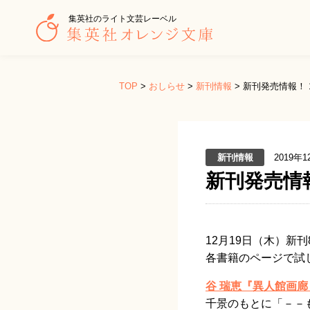
集英社のライト文芸レーベル
TOP
>
おしらせ
>
新刊情報
>
新刊発売情報！ 
新刊情報
2019年1
新刊発売情
12月19日（木）
新刊
各書籍のページで試
谷 瑞恵『異人館画廊
千景のもとに「－－