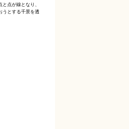
点と点が線となり、
おうとする千景を透