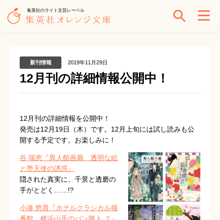
集英社のライト文芸レーベル
新刊情報
2019年11月29日
12月刊の詳細情報公開中！
12月刊の詳細情報を公開中！
発売は12月19日（木）です。12月上旬には試し読みも公
開する予定です。お楽しみに！
谷 瑞恵『異人館画廊 透明な絵
と堕天使の誘惑』
隠された真実に、千景と透磨の
手がとどく……!?
小湊 悠貴『ホテルクラシカル猫
番館 横浜山手のパン職人 ２』