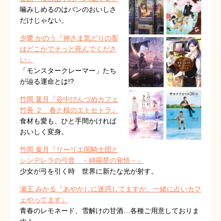
噛みしめるのはパンのおいしさ
だけじゃない。
夕鷺 かのう『神さま気どりの客
はどこかでそっと死んでくださ
い』
「モンスタークレーマー」たち
が辿る運命とは!?
竹岡 葉月『谷中びんづめカフェ
竹善 ２ 春と桜のエトセトラ』
食材も愛も、ひと手間かければ
おいしく変身。
竹岡 葉月『リーリエ国騎士団と
シンデレラの弓音
－綺羅星の覚悟－
』
少女が弓を引く時 世界に新たな光が射す。
瀬王 みかる『あやかしに迷惑してますが、一緒に占いカフ
ェやってます』
青春のレモネード、雪解けの甘酒…各種ご用意しておりま