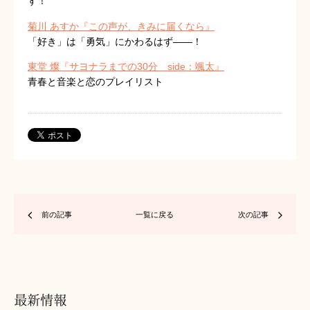
す！
菊川 あすか『この声が、きみに届くなら』
「好き」は「勇気」にかわるはず――！
東堂 燦『サヨナラまでの30分 side：颯太』
青春と音楽と恋のプレイリスト
前の記事
一覧に戻る
次の記事
最新情報