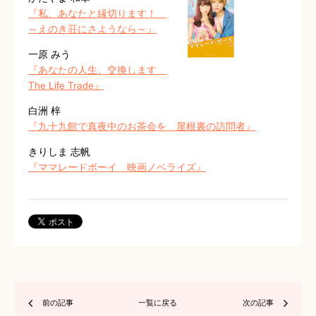
『私、あなたと縁切ります！
～えのき荘にさようなら～』
一原 みう
『あなたの人生、交換します
The Life Trade』
白洲 梓
『九十九館で真夜中のお茶会を 屋根裏の訪問者』
きりしま 志帆
『ママレードボーイ 映画ノベライズ』
前の記事
一覧に戻る
次の記事