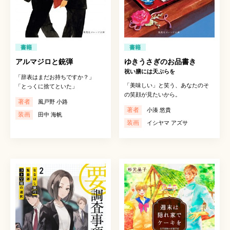
書籍
書籍
アルマジロと銃弾
ゆきうさぎのお品書き
祝い膳には天ぷらを
「辞表はまだお持ちですか？」
「美味しい」と笑う、あなたのそ
「とっくに捨てといた」
の笑顔が見たいから。
著者
風戸野 小路
著者
小湊 悠貴
装画
田中 海帆
装画
イシヤマ アズサ