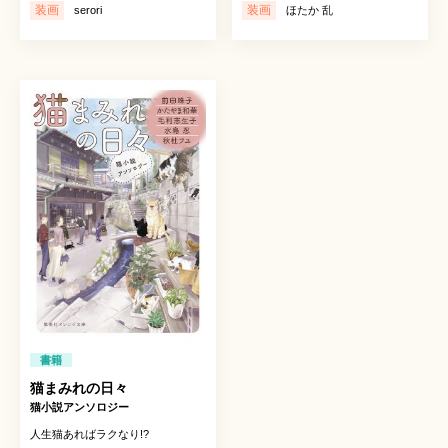
装画
装画
serori
ほたか 乱
書籍
猫まみれの日々
猫小説アンソロジー
人生猫あればラクなり!?