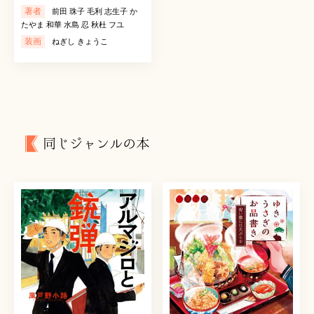
著者
前田 珠子 毛利 志生子 か
たやま 和華 水島 忍 秋杜 フユ
装画
ねぎし きょうこ
同じジャンルの本