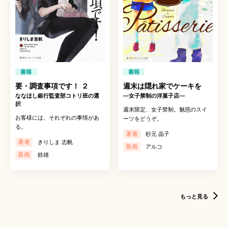
書籍
書籍
要・調査事項です！ ２
週末は隠れ家でケーキを
ななほし銀行監査部コトリ班の選
―女子禁制の洋菓子店―
択
週末限定、女子禁制。魅惑のスイ
お客様には、それぞれの事情があ
ーツをどうぞ。
る。
著者
杉元 晶子
著者
きりしま 志帆
装画
アルコ
装画
鉄雄
もっと見る