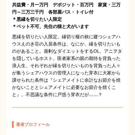
共益費・月一万円 デポジット・百万円 家賃・三万
円～三万三千円 各部屋バス・トイレ付
＊悪縁を切りたい人限定
＊ペット不可、先住の猫と犬がいます
悪縁を切りたい人限定。縁切り榎の袂に建つシェアハ
ウスえのき荘の入居条件は、なにか、縁を切りたいも
のがあること。過剰なダイエットをするOL、アニヲタ
を隠しているホスト、医者家系の親の期待を背負った
浪人生、それぞれが縁を切りたいものを背負った人々
が集うシェアハウスの管理人になった芽衣に大家から
課せられた条件は『シェアメイトに余計なお節介を焼
かないこととシェアメイトに必要なお節介を焼くこ
と』。不思議な条件に戸惑う芽衣だが……？
著者プロフィール