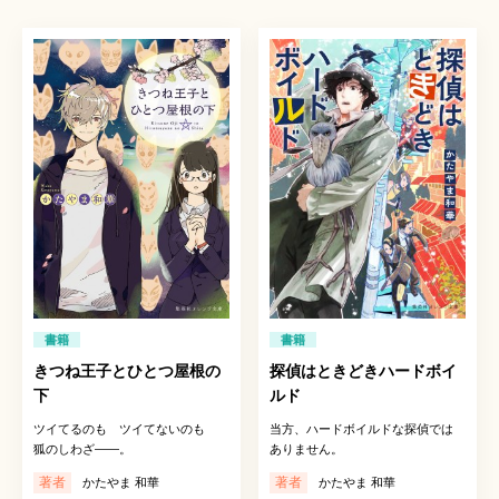
書籍
書籍
きつね王子とひとつ屋根の
探偵はときどきハードボイ
下
ルド
ツイてるのも ツイてないのも
当方、ハードボイルドな探偵では
狐のしわざ――。
ありません。
著者
著者
かたやま 和華
かたやま 和華