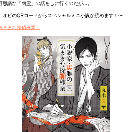
可思議な「幽霊」の話をしに行くのだが…。
】オビのQRコードからスペシャルミニ小説が読めます！〜
気ままな探偵稼業』