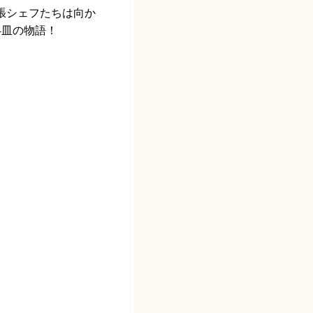
張シェフたちは向か
4皿の物語！