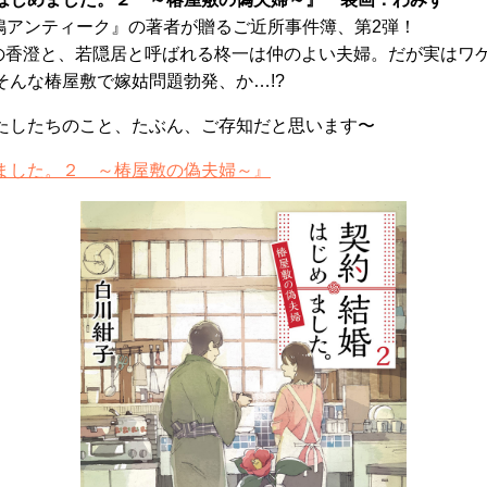
下鴨アンティーク』の著者が贈るご近所事件簿、第2弾！
9歳の香澄と、若隠居と呼ばれる柊一は仲のよい夫婦。だが実はワ
そんな椿屋敷で嫁姑問題勃発、か…!?
たしたちのこと、たぶん、ご存知だと思います〜
ました。２ ～椿屋敷の偽夫婦～』