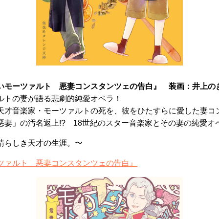
いモーツァルト 悪妻コンスタンツェの告白』 装画：井上の
ルトの妻が語る悲劇的純愛オペラ！
天才音楽家・モーツァルトの死を、彼をひたすらに愛した妻コ
悪妻」の汚名返上!? 18世紀のスター音楽家とその妻の純愛オ
晴らしき天才の生涯。〜
ツァルト 悪妻コンスタンツェの告白』