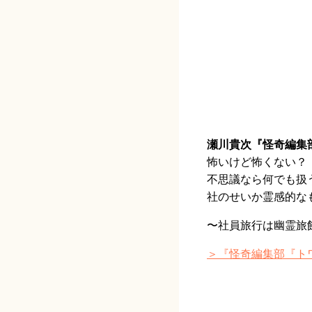
瀬川貴次『怪奇編集
怖いけど怖くない？
不思議なら何でも扱
社のせいか霊感的な
〜社員旅行は幽霊旅
＞『怪奇編集部『ト