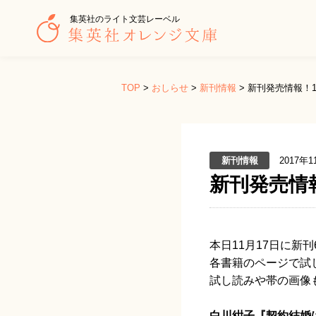
集英社のライト文芸レーベル
TOP
>
おしらせ
>
新刊情報
>
新刊発売情報！
新刊情報
2017年1
新刊発売情
本日11月17日に新
各書籍のページで試
試し読みや帯の画像
白川紺子『契約結婚