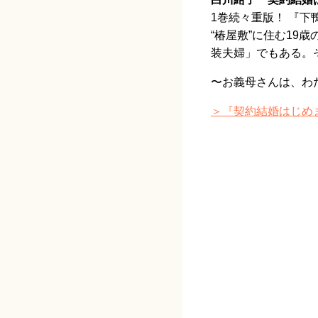
1巻続々重版！ 『
“椿屋敷”に住む1
装夫婦」でもある。
〜お義母さんは、わ
＞『契約結婚はじめ