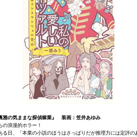
裏雅の気ままな探偵稼業』 装画：笠井あゆみ
ちの浪漫的ホラー！
ある日、「本業の小説のほうはさっぱりだが推理力には定評の