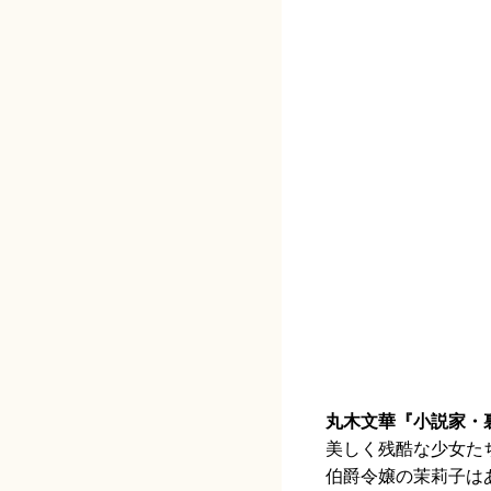
丸木文華『小説家・
美しく残酷な少女た
伯爵令嬢の茉莉子は