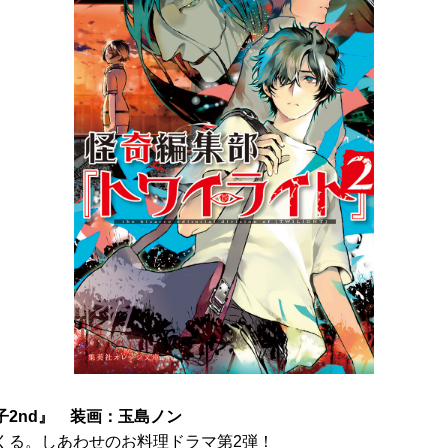
子2nd』 装画：玉島ノン
くる。しあわせのお料理ドラマ第2弾！