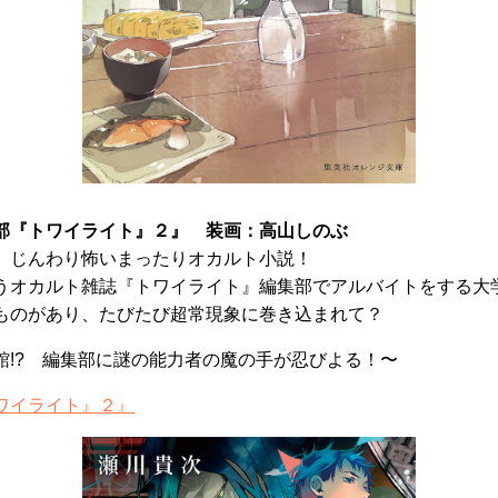
部『トワイライト』２』 装画：高山しのぶ
 じんわり怖いまったりオカルト小説！
うオカルト雑誌『トワイライト』編集部でアルバイトをする大
ものがあり、たびたび超常現象に巻き込まれて？
館!? 編集部に謎の能力者の魔の手が忍びよる！〜
ワイライト』２』