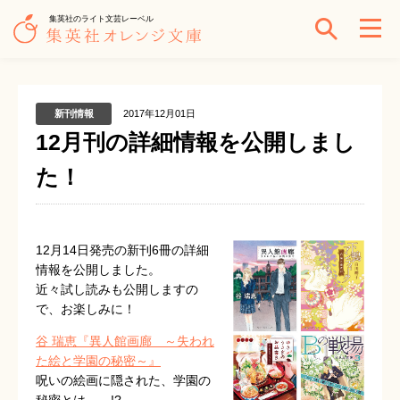
集英社のライト文芸レーベル
新刊情報
2017年12月01日
12月刊の詳細情報を公開しまし
た！
12
月
14
日発売の新刊
6
冊の詳細
情報を公開しました。
近々試し読みも公開しますの
で、お楽しみに！
谷 瑞恵『異人館画廊 ～
失われ
た絵と学園の秘密
～』
呪いの絵画に隠された、学園の