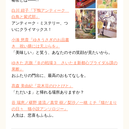
秘密とは――!?
白川 紺子『下鴨アンティーク
白鳥と紫式部』
アンティーク・ミステリー、つ
いにクライマックス！
小湊 悠貴『ゆきうさぎのお品書
き 祝い膳には天ぷらを』
「美味しい」と笑う、あなたのその笑顔が見たいから。
ゆきた 志旗『Ｂの戦場３ さいたま新都心ブライダル課の
果断』
おふたりの門出に、最高のおもてなしを。
髙森 美由紀『花木荘のひとびと』
「ただいま」と帰れる場所ありますか？
谷 瑞恵／椹野 道流／真堂 樹／梨沙／一穂 ミチ『猫だまり
の日々 猫小説アンソロジー』
人生は、悲喜もふもふ。