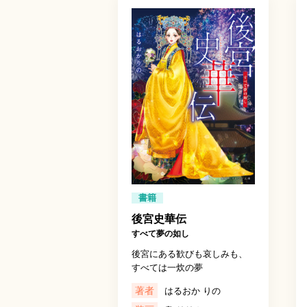
書籍
後宮史華伝
すべて夢の如し
後宮にある歓びも哀しみも、
すべては一炊の夢
著者
はるおか りの