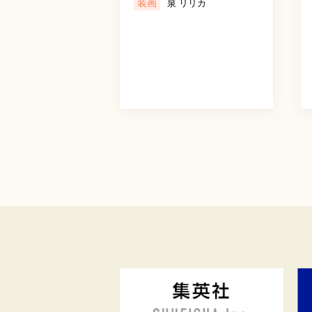
装画
泉 リリカ