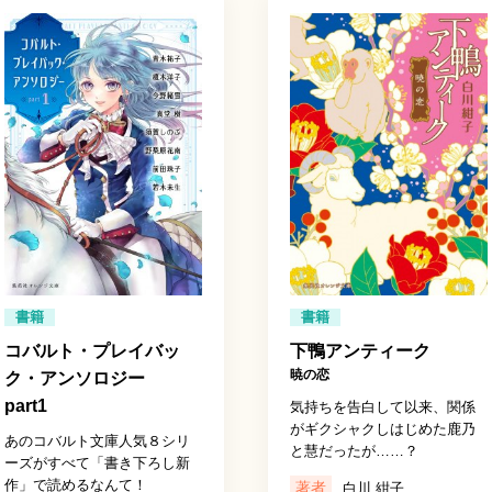
書籍
書籍
コバルト・プレイバッ
下鴨アンティーク
暁の恋
ク・アンソロジー
part1
気持ちを告白して以来、関係
がギクシャクしはじめた鹿乃
あのコバルト文庫人気８シリ
と慧だったが……？
ーズがすべて「書き下ろし新
作」で読めるなんて！
著者
白川 紺子