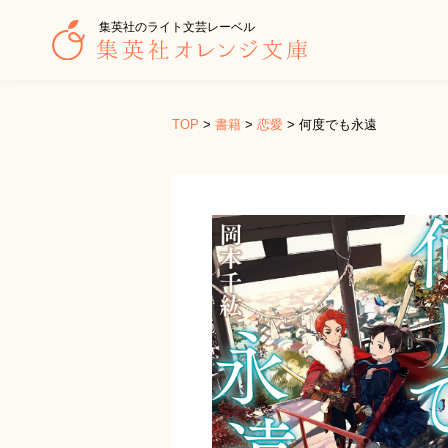
集英社のライト文芸レーベル
TOP
>
書籍
>
恋愛
>
何度でも永遠