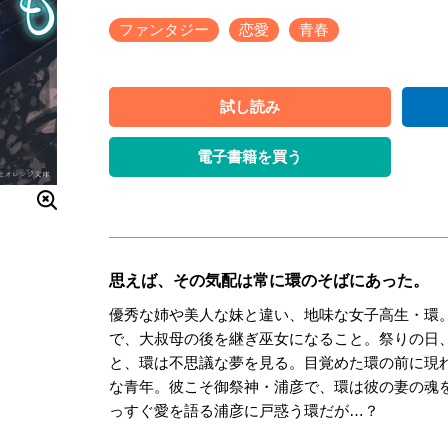
ファンタジー
恋愛
青春
試し読み
電子書籍を買う
思えば、その気配は常に環のそばにあった。
優秀な姉や美人な妹と違い、地味な女子高生・環
で、大叔母の後を継ぎ巫女になること。祭りの日
と、環は不思議な夢を見る。目覚めた環の前に現
な青年。彼こそ御祭神・浦彦で、環は彼の妻の魂
っすぐ愛を語る浦彦に戸惑う環だが…？