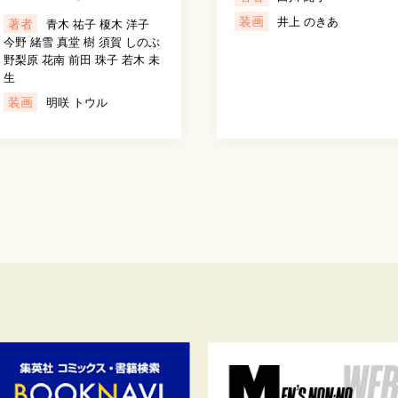
装画
井上 のきあ
著者
青木 祐子 榎木 洋子
今野 緒雪 真堂 樹 須賀 しのぶ
野梨原 花南 前田 珠子 若木 未
生
装画
明咲 トウル