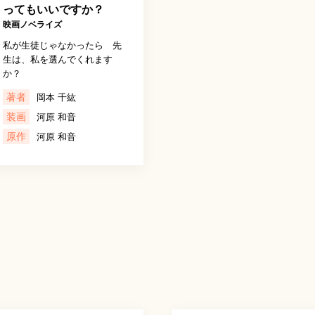
ってもいいですか？
映画ノベライズ
私が生徒じゃなかったら 先
生は、私を選んでくれます
か？
著者
岡本 千紘
装画
河原 和音
原作
河原 和音