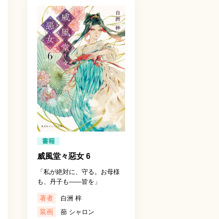
書籍
威風堂々惡女 6
「私が絶対に、守る。お母様
も、丹子も――皆を」
著者
白洲 梓
装画
蔀 シャロン