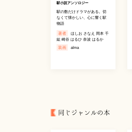
駅小説アンソロジー
駅の数だけドラマがある。切
なくて懐かしい、心に響く駅
物語
著者
ほしお さなえ 岡本 千
紘 崎谷 はるひ 奈波 はるか
装画
alma
同じジャンルの本