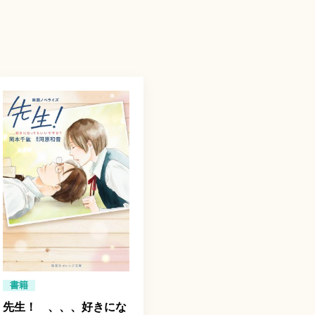
書籍
先生！ 、、、好きにな