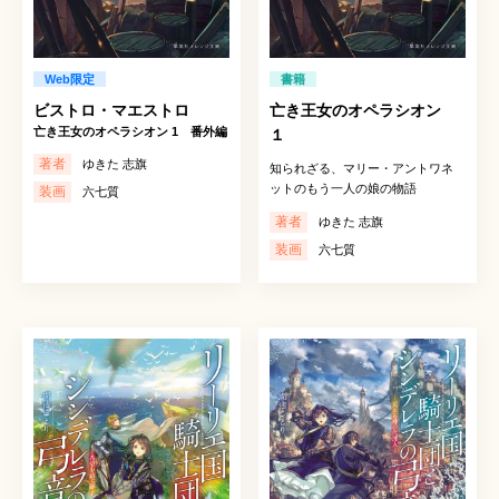
Web限定
書籍
ビストロ・マエストロ
亡き王女のオペラシオン
亡き王女のオペラシオン 1 番外編
１
著者
ゆきた 志旗
知られざる、マリー・アントワネ
ットのもう一人の娘の物語
装画
六七質
著者
ゆきた 志旗
装画
六七質