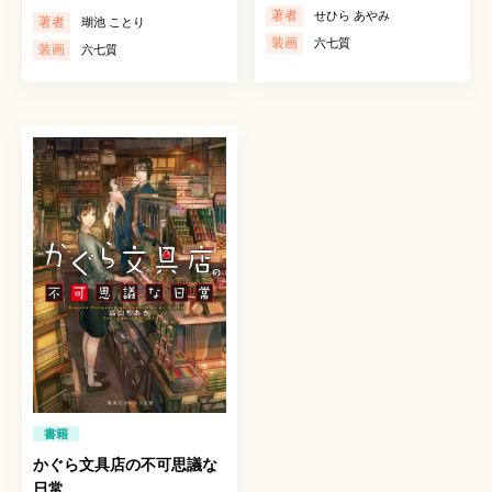
著者
せひら あやみ
著者
瑚池 ことり
装画
六七質
装画
六七質
書籍
かぐら文具店の不可思議な
日常