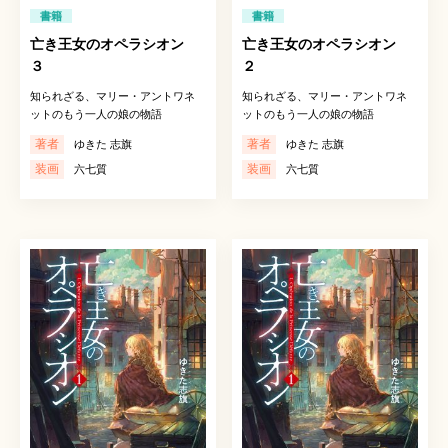
書籍
書籍
亡き王女のオペラシオン
亡き王女のオペラシオン
３
２
知られざる、マリー・アントワネ
知られざる、マリー・アントワネ
ットのもう一人の娘の物語
ットのもう一人の娘の物語
著者
著者
ゆきた 志旗
ゆきた 志旗
装画
装画
六七質
六七質