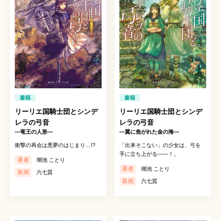
書籍
書籍
リーリエ国騎士団とシンデ
リーリエ国騎士団とシンデ
レラの弓音
レラの弓音
―竜王の人形―
―翼に焦がれた金の海―
衝撃の再会は悪夢のはじまり…!?
「出来そこない」の少女は、弓を
手に立ち上がる——！。
著者
瑚池 ことり
著者
瑚池 ことり
装画
六七質
装画
六七質