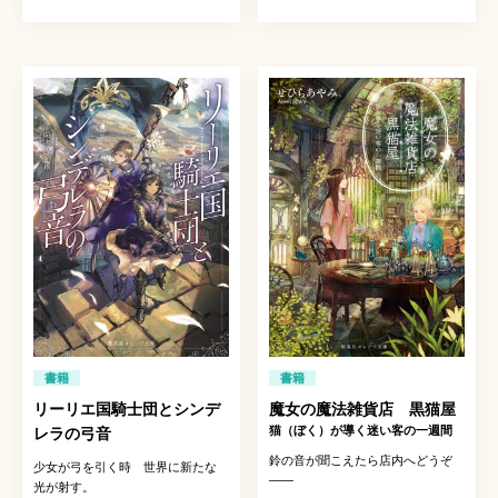
書籍
書籍
リーリエ国騎士団とシンデ
魔女の魔法雑貨店 黒猫屋
猫（ぼく）が導く迷い客の一週間
レラの弓音
鈴の音が聞こえたら店内へどうぞ
少女が弓を引く時 世界に新たな
――
光が射す。