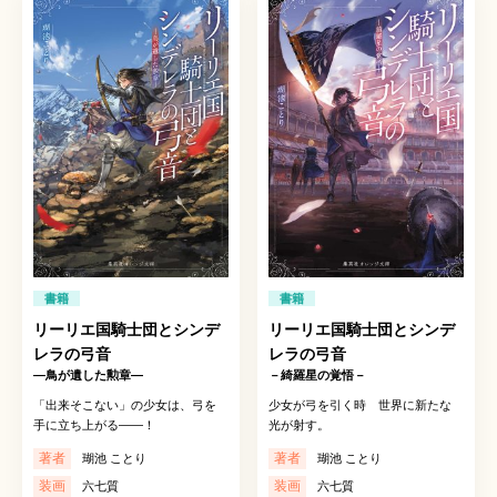
書籍
書籍
リーリエ国騎士団とシンデ
リーリエ国騎士団とシンデ
レラの弓音
レラの弓音
―鳥が遺した勲章―
－綺羅星の覚悟－
「出来そこない」の少女は、弓を
少女が弓を引く時 世界に新たな
手に立ち上がる――！
光が射す。
著者
著者
瑚池 ことり
瑚池 ことり
装画
装画
六七質
六七質