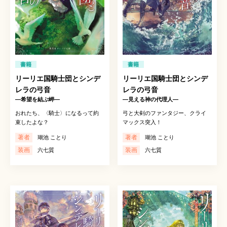
書籍
書籍
リーリエ国騎士団とシンデ
リーリエ国騎士団とシンデ
レラの弓音
レラの弓音
―希望を結ぶ岬―
―見える神の代理人―
おれたち、〈騎士〉になるって約
弓と大剣のファンタジー、クライ
束したよな？
マックス突入！
著者
著者
瑚池 ことり
瑚池 ことり
装画
装画
六七質
六七質