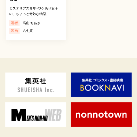
ミステリアス青年×ワケあり女子
の、ちょっと奇妙な物語。
著者
高山 ちあき
装画
六七質